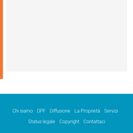
Chi siamo
DPF
Diffusione
La Proprietà
Servizi
Status legale
Copyright
Contattaci