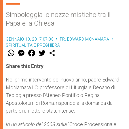
Simboleggia le nozze mistiche tra il
Papa e la Chiesa
GENNAIO 10, 2017 07:00
FR. EDWARD MCNAMARA
SPIRITUALITÀ E PREGHIERA
W
M
F
T
S
h
e
a
w
h
a
s
c
i
a
t
s
e
t
r
Share this Entry
s
e
b
t
e
A
n
o
e
p
g
o
r
Nel primo intervento del nuovo anno, padre Edward
p
e
k
McNamara LC, professore di Liturgia e Decano di
r
Teologia presso l’Ateneo Pontificio Regina
Apostolorum di Roma, risponde alla domanda da
parte di un lettore statunitense.
In un articolo del 2008 sulla
“Croce Processionale