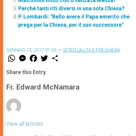
Matrimoni misti con o senza la Messa?
Perché tanti riti diversi in una sola Chiesa?
P. Lombardi: "Bello avere il Papa emerito che
prega per la Chiesa, per il suo successore"
GENNAIO 10, 2017 07:00
SPIRITUALITÀ E PREGHIERA
W
M
F
T
S
h
e
a
w
h
a
s
c
i
a
t
s
e
t
r
Share this Entry
s
e
b
t
e
A
n
o
e
p
g
o
r
Fr. Edward McNamara
p
e
k
r
View all articles