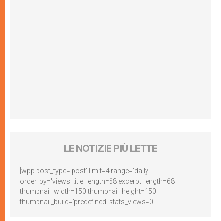
LE NOTIZIE PIÙ LETTE
[wpp post_type='post' limit=4 range='daily'
order_by='views' title_length=68 excerpt_length=68
thumbnail_width=150 thumbnail_height=150
thumbnail_build='predefined' stats_views=0]