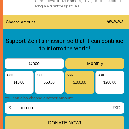
Padre Edward McNamara, L.C., è professore di
Teologia e direttore spirituale