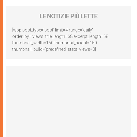
LE NOTIZIE PIÙ LETTE
[wpp post_type='post' limit=4 range='daily'
order_by='views' title_length=68 excerpt_length=68
thumbnail_width=150 thumbnail_height=150
thumbnail_build='predefined' stats_views=0]