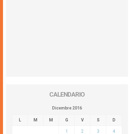
CALENDARIO
Dicembre 2016
L
M
M
G
V
S
D
1
2
3
4