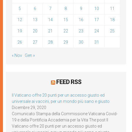
5
6
7
8
9
10
11
12
13
14
15
16
17
18
19
20
21
22
23
24
25
26
27
28
29
30
31
« Nov
Gen »
FEED RSS
Il Vaticano offre 20 punti per un accesso giusto ed
universale ai vaccini, per un mondo più sano e giusto
Dicembre 29, 2020
Comunicato Stampa della Commissione Vaticana Covid-
19 e della Pontificia Accademia per la Vita The post Il
Vaticano offre 20 punti per un accesso giusto ed