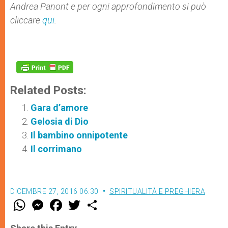
Andrea
Panont
e per ogni approfondimento si può
cliccare
qui
.
Related Posts:
Gara d’amore
Gelosia di Dio
Il bambino onnipotente
Il corrimano
DICEMBRE 27, 2016 06:30
SPIRITUALITÀ E PREGHIERA
W
M
F
T
S
h
e
a
w
h
a
s
c
i
a
t
s
e
t
r