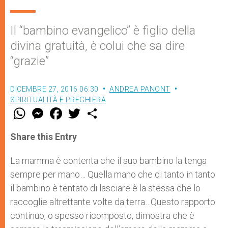
Il “bambino evangelico” è figlio della
divina gratuità, è colui che sa dire
“grazie”
DICEMBRE 27, 2016 06:30
ANDREA PANONT
SPIRITUALITÀ E PREGHIERA
W
M
F
T
S
h
e
a
w
h
a
s
c
i
a
t
s
e
t
r
Share this Entry
s
e
b
t
e
A
n
o
e
p
g
o
r
La mamma è contenta che il suo bambino la tenga
p
e
k
sempre per mano… Quella mano che di tanto in tanto
r
il bambino è tentato di lasciare è la stessa che lo
raccoglie altrettante volte da terra…Questo rapporto
continuo, o spesso ricomposto, dimostra che è