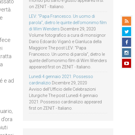
mondo più sano e giusto appeared first
passato
on ZENIT - Italiano.
vertà.
LEV: “Papa Francesco. Un uomo di
ve
parola”, dietro le quinte dell’omonimo film
di Wim Wenders
Dicembre 29, 2020
Volume fotografico a cura di monsignor
 fece
Dario Edoardo Viganò e Gianluca della
ei
Maggiore The post LEV: “Papa
Francesco. Un uomo di parola”, dietro le
tratta
quinte dell’omonimo film di Wim Wenders
ta
appeared first on ZENIT - Italiano.
Lunedì 4 gennaio 2021: Possesso
sé e ad
cardinalizio
Dicembre 29, 2020
Avviso dell’Ufficio delle Celebrazioni
Liturgiche The post Lunedì 4 gennaio
2021: Possesso cardinalizio appeared
first on ZENIT - Italiano.
uario,
 d’ora
iuti