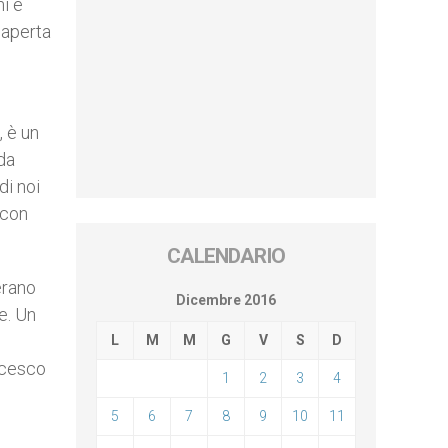
i e
 aperta
, è un
da
di noi
 con
CALENDARIO
erano
Dicembre 2016
e. Un
L
M
M
G
V
S
D
ancesco
1
2
3
4
5
6
7
8
9
10
11