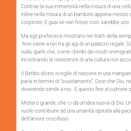
Contrae la sua immensità nella misura di una cellu
infine nella misura di un bambino appena messo all
corpicino. E guai se non fosse così: sarebbe uno t
Ma egli preferisce mostrarsi nei tratti della sempl
Non viene a noi tra gli agi di un palazzo regale. 
nulla, quelli che, come i bimbi dei nostri immigrat
incontrando le resistenze di una cultura non accog
Il Bimbo divino sceglie di nascere in una mangiato
parla in termini di “svuotamento”. Dice che Dio, ne
divenendo simile a noi. E questo fino al culmine
Mistero grande, che ci dà un’idea nuova di Dio. Un
vuole contribuire ad una umanità ispirata alla pace
dell’amore crocifisso.