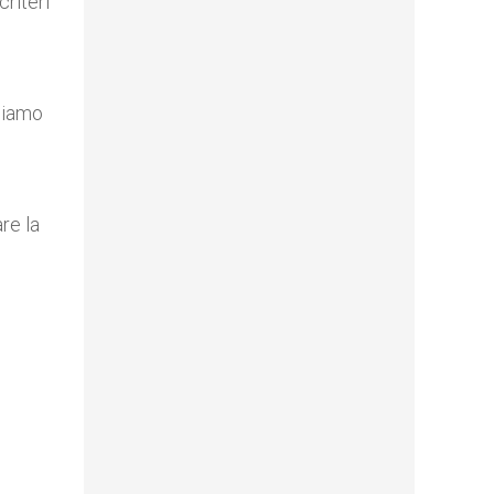
criteri
ggiamo
are la