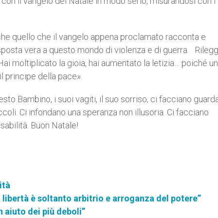
nti con il vangelo del Natale in modo serio, misurandosi con i 
anche quello che il vangelo appena proclamato racconta e
risposta vera a questo mondo di violenza e di guerra. Rile
Hai moltiplicato la gioia, hai aumentato la letizia… poiché un
il principe della pace».
questo Bambino, i suoi vagiti, il suo sorriso, ci facciano guard
ccoli. Ci infondano una speranza non illusoria. Ci facciano
sabilità. Buon Natale!
ità
 libertà è soltanto arbitrio e arroganza del potere”
 aiuto dei più deboli”