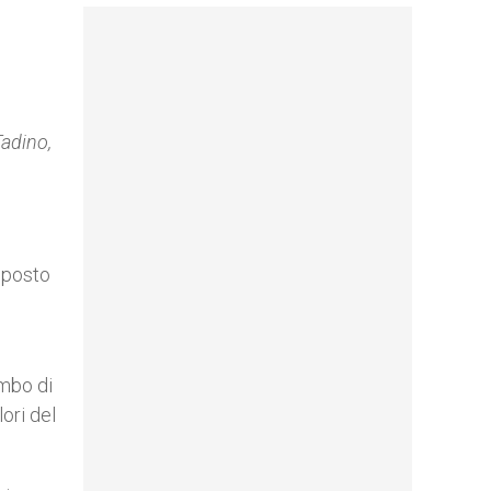
adino,
a posto
embo di
ori del