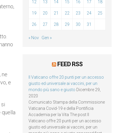
12
13
14
15
16
17
18
aterno,
19
20
21
22
23
24
25
26
27
28
29
30
31
tto.
« Nov
Gen »
 hanno
FEED RSS
, ne
Il Vaticano offre 20 punti per un accesso
rvo, e
giusto ed universale ai vaccini, per un
mondo più sano e giusto
Dicembre 29,
2020
Comunicato Stampa della Commissione
 si
Vaticana Covid-19 e della Pontificia
e quella
Accademia per la Vita The post Il
Vaticano offre 20 punti per un accesso
giusto ed universale ai vaccini, per un