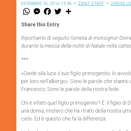
DICEMBRE 25, 2016 12:46
ZENIT STAFF
CHIESE L
W
M
F
T
S
h
e
a
w
h
a
s
c
i
a
t
s
e
t
r
Share this Entry
s
e
b
t
e
A
n
o
e
p
g
o
r
Riportiamo di seguito l’omelia di monsignor Dom
p
e
k
durante la messa della notte di Natale nella catte
r
***
«Diede alla luce il suo figlio primogenito, lo avv
per loro nell’albergo». Sono le parole che stanno 
Francesco. Sono le parole della nostra fede.
Chi è infatti quel figlio primogenito? È il figlio d
una donna, mistero che ha i tratti della nostra uma
cielo. Ed è questo che fa la differenza.