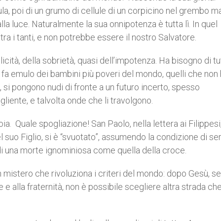
la, poi di un grumo di cellule di un corpicino nel grembo m
a luce. Naturalmente la sua onnipotenza è tutta lì. In quel
ra i tanti, e non potrebbe essere il nostro Salvatore.
icità, della sobrietà, quasi dell’impotenza. Ha bisogno di tu
Si fa emulo dei bambini più poveri del mondo, quelli che non
i, si pongono nudi di fronte a un futuro incerto, spesso
liente, e talvolta onde che li travolgono.
ia. Quale spogliazione! San Paolo, nella lettera ai Filippesi
l suo Figlio, si è “svuotato”, assumendo la condizione di se
 di una morte ignominiosa come quella della croce.
 mistero che rivoluziona i criteri del mondo: dopo Gesù, se
 e alla fraternità, non è possibile scegliere altra strada ch