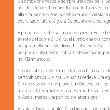
Un bimbo che nasce è sempre una cosa bella. Sol
non desiderare i bambini. Il cosiddetto “inverno
alla vita, se non viene corretto da una inversione di
speranza, è futuro, è gioia. Se questo vale per o
È proprio da lui che scaturisce ogni vita. Egli è la
evento del cuore di Dio. Quel Bimbo che ora com
sempre, nella sua vita divina, ha chiamato Dio – 
per porre sulle nostre labbra lo stesso nome, pe
noi, l’Emmanuele.
Con il mistero di Betlemme la storia fa un salto di
certo abitati da Dio, ma Dio non si vedeva. Ora egl
Dio che sorride e che piange, un Dio che ama c
mistero. Di tale mistero, in questa notte santa, v
di Assisi, merita una particolare attenzione.
A Natale Dio si “spoglia”. È un Dio che nasce n