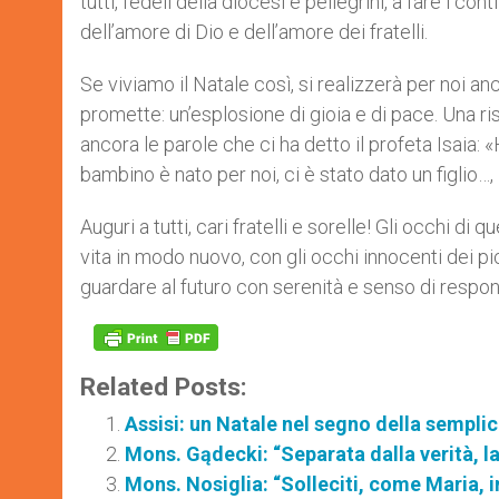
tutti, fedeli della diocesi e pellegrini, a fare i co
dell’amore di Dio e dell’amore dei fratelli.
Se viviamo il Natale così, si realizzerà per noi 
promette: un’esplosione di gioia e di pace. Una 
ancora le parole che ci ha detto il profeta Isaia: «
bambino è nato per noi, ci è stato dato un figlio…, 
Auguri a tutti, cari fratelli e sorelle! Gli occhi di 
vita in modo nuovo, con gli occhi innocenti dei pi
guardare al futuro con serenità e senso di respon
Related Posts:
Assisi: un Natale nel segno della semplic
Mons. Gądecki: “Separata dalla verità, la
Mons. Nosiglia: “Solleciti, come Maria, in