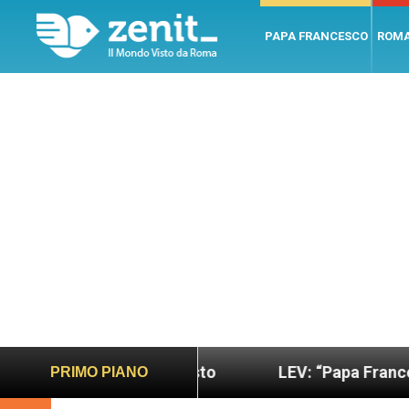
PAPA FRANCESCO
ROM
ano e giusto
LEV: “Papa Francesco. Un uomo di 
PRIMO PIANO