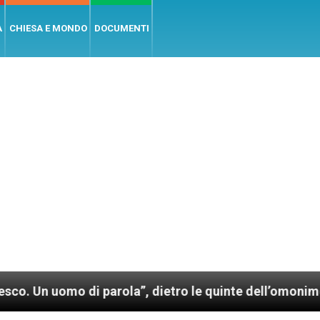
A
CHIESA E MONDO
DOCUMENTI
parola”, dietro le quinte dell’omonimo film di Wim We