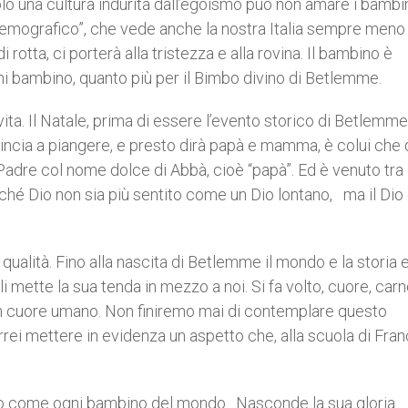
o una cultura indurita dall’egoismo può non amare i bambin
 demografico”, che vede anche la nostra Italia sempre meno
 rotta, ci porterà alla tristezza e alla rovina. Il bambino è
gni bambino, quanto più per il Bimbo divino di Betlemme.
 vita. Il Natale, prima di essere l’evento storico di Betlemme
incia a piangere, e presto dirà papà e mamma, è colui che 
Padre col nome dolce di Abbà, cioè “papà”. Ed è venuto tra 
rché Dio non sia più sentito come un Dio lontano, ma il Dio
 qualità. Fino alla nascita di Betlemme il mondo e la storia 
i mette la sua tenda in mezzo a noi. Si fa volto, cuore, carn
on cuore umano. Non finiremo mai di contemplare questo
orrei mettere in evidenza un aspetto che, alla scuola di Fr
udo come ogni bambino del mondo. Nasconde la sua gloria.