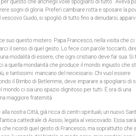
per questo che anch’egli volle spogliarsi di tutto. Aveva 
rere sogni di gloria. Preferì cambiare rotta e sposare la po
al vescovo Guido, si spogliò di tutto fino a denudarsi, appar
ce suo questo mistero. Papa Francesco, nella visita che ci
rci il senso di quel gesto. Lo fece con parole toccanti, dir
na modalità di essere, che ogni cristiano deve far sua. Si 
arci a quella mondanità che produce il mondo ingiusto che s
i più, e tantissimi mancano del necessario. Chi vuol essere
 fondo il Bimbo di Betlemme, deve imparare a spogliarsi di 
el mondo ci sia uno spazio dignitoso per tutti. È ora di una
 una maggiore fraternità.
lla nostra Città, già ricca di centri spirituali, un nuovo Sant
’antica cattedrale di Assisi, legata al vescovado. Essa sarà
io che ricordi quel gesto di Francesco, ma soprattutto che a