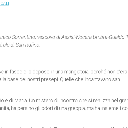
OCALI
enico Sorrentino, vescovo di Assisi-Nocera Umbra-Gualdo T
drale di San Rufino.
olse in fasce e lo depose in una mangiatoia, perché non c’er
alla base dei nostri presepi. Quelle che incantavano san
i Dio e di Maria. Un mistero di incontro che si realizza nel gr
nità, ha persino gli odori di una greppia, ma ha insieme i col