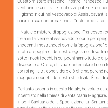
Questo mistero affascinò il nostro Francesco. Fu 
venticinque anni tra le ricchezze paterne a rincor
Il giorno in cui, nel vescovado di Assisi, davanti 
chiara la sua conformazione a Cristo crocifisso.
Il Natale è mistero di spogliazione. Francesco fe
tre anni fa, venne al vescovado proprio per spiega
shoccanti, mostrandoci come la “spogliazione” è u
infatti di spogliarci del nostro egoismo, di sottr
sotto i nostri occhi, in cui pochi hanno tutto e d
discepolo di Cristo, chi vuol contemplare fino in
aprirsi agli altri, condividere ciò che ha, perché n
maggiore sobrietà dei nostri stili di vita. È ora di
Pertanto, proprio in questo Natale, ho voluto dare a
incentrato nella Chiesa di Santa Maria Maggiore, l
in poi il Santuario della Spogliazione. Un Santuar