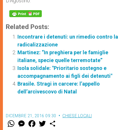
D’Agostino.
Related Posts:
Incontrare i detenuti: un rimedio contro la
radicalizzazione
Martinez: “In preghiera per le famiglie
italiane, specie quelle terremotate”
Isola solidale: "Prioritario sostegno e
accompagnamento ai figli dei detenuti"
Brasile. Stragi in carcere: l’appello
dell’arcivescovo di Natal
DICEMBRE 21, 2016 09:30
CHIESE LOCALI
W
M
F
T
S
h
e
a
w
h