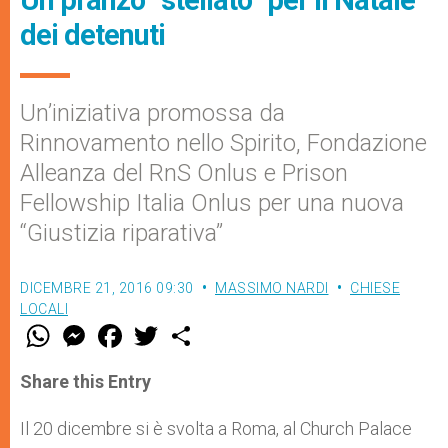
dei detenuti
Un’iniziativa promossa da
Rinnovamento nello Spirito, Fondazione
Alleanza del RnS Onlus e Prison
Fellowship Italia Onlus per una nuova
“Giustizia riparativa”
DICEMBRE 21, 2016 09:30
MASSIMO NARDI
CHIESE
LOCALI
W
M
F
T
S
h
e
a
w
h
a
s
c
i
a
t
s
e
t
r
Share this Entry
s
e
b
t
e
A
n
o
e
p
g
o
r
Il 20 dicembre si è svolta a Roma, al Church Palace
p
e
k