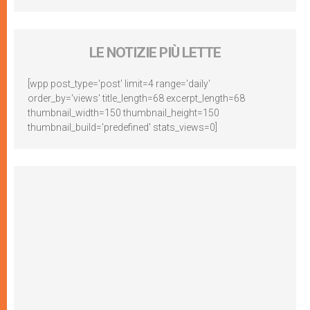
LE NOTIZIE PIÙ LETTE
[wpp post_type='post' limit=4 range='daily'
order_by='views' title_length=68 excerpt_length=68
thumbnail_width=150 thumbnail_height=150
thumbnail_build='predefined' stats_views=0]