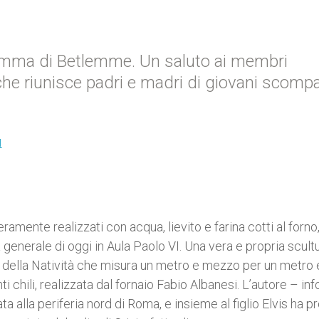
amma di Betlemme. Un saluto ai membri
” che riunisce padri e madri di giovani scomp
I
ramente realizzati con acqua, lievito e farina cotti al forno
generale di oggi in Aula Paolo VI. Una vera e propria scult
ne della Natività che misura un metro e mezzo per un metro 
 chili, realizzata dal fornaio Fabio Albanesi. L’autore – in
a alla periferia nord di Roma, e insieme al figlio Elvis ha p