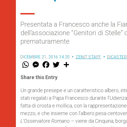
Presentata a Francesco anche la Fi
dell’associazione “Genitori di Stelle
prematuramente
DICEMBRE 21, 2016 14:20
ZENIT STAFF
DICASTER
W
M
F
T
S
h
e
a
w
h
a
s
c
i
a
t
s
e
t
r
Share this Entry
s
e
b
t
e
A
n
o
e
p
g
o
r
Un grande presepe e un caratteristico albero, inte
p
e
k
stati regalati a Papa Francesco durante l’Udienza 
r
fatta di crosta e mollica, con la rappresentazio
mezzo, e che insieme con l’albero pesa centoventi
L’Osservatore Romano
– viene da Cinquina, borgat