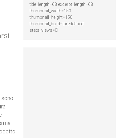
title_length=68 excerpt_length=68
thumbnail_width=150
thumbnail_height=150
thumbnail_build='predefined'
stats_views=0]
arsi
, sono
ura
e
forma
rodotto