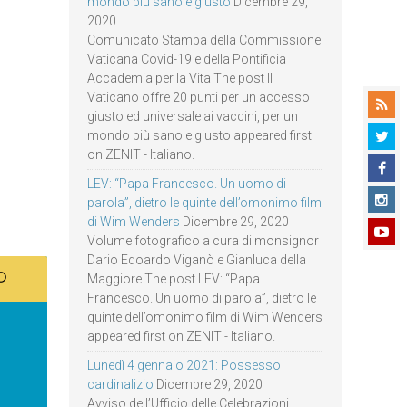
mondo più sano e giusto
Dicembre 29,
2020
Comunicato Stampa della Commissione
Vaticana Covid-19 e della Pontificia
Accademia per la Vita The post Il
Vaticano offre 20 punti per un accesso
giusto ed universale ai vaccini, per un
mondo più sano e giusto appeared first
on ZENIT - Italiano.
LEV: “Papa Francesco. Un uomo di
parola”, dietro le quinte dell’omonimo film
di Wim Wenders
Dicembre 29, 2020
Volume fotografico a cura di monsignor
Dario Edoardo Viganò e Gianluca della
Maggiore The post LEV: “Papa
Francesco. Un uomo di parola”, dietro le
quinte dell’omonimo film di Wim Wenders
appeared first on ZENIT - Italiano.
Lunedì 4 gennaio 2021: Possesso
cardinalizio
Dicembre 29, 2020
Avviso dell’Ufficio delle Celebrazioni