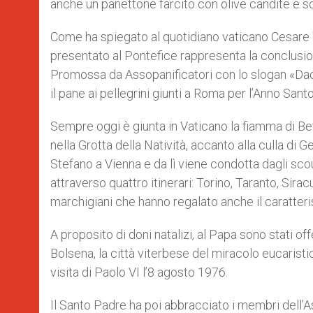
anche un panettone farcito con olive candite e sov
Come ha spiegato al quotidiano vaticano Cesare 
presentato al Pontefice rappresenta la conclusione
Promossa da Assopanificatori con lo slogan «Dacci
il pane ai pellegrini giunti a Roma per l’Anno Santo
Sempre oggi è giunta in Vaticano la fiamma di Be
nella Grotta della Natività, accanto alla culla di
Stefano a Vienna e da lì viene condotta dagli scout
attraverso quattro itinerari: Torino, Taranto, Sirac
marchigiani che hanno regalato anche il caratteri
A proposito di doni natalizi, al Papa sono stati offe
Bolsena, la città viterbese del miracolo eucaristic
visita di Paolo VI l’8 agosto 1976.
Il Santo Padre ha poi abbracciato i membri dell’Ass