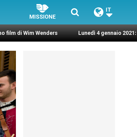
IT
MISSIONE
 Wenders
Lunedì 4 gennaio 2021: Possesso cardi