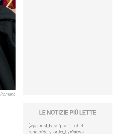
re Romano
LE NOTIZIE PIÙ LETTE
[wpp post_type='post' limit=4
range='daily' order_by='views'