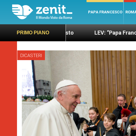
PAPA FRANCESCO
ROM
ù sano e giusto
LEV: “Papa Francesco. Un uomo d
PRIMO PIANO
DICASTERI