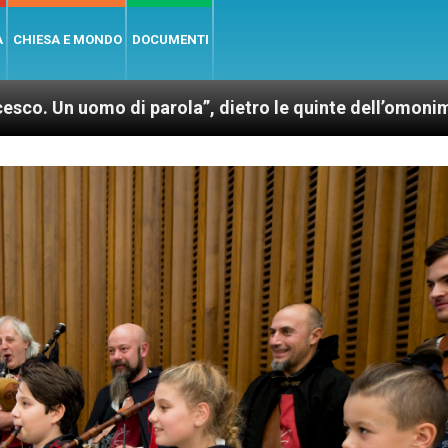
A
CHIESA E MONDO
DOCUMENTI
i parola”, dietro le quinte dell’omonimo film di Wim