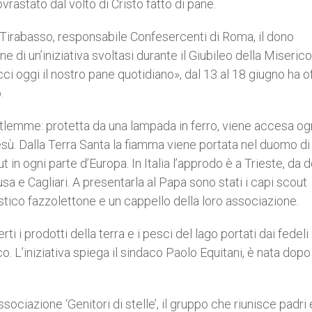
rastato dal volto di Cristo fatto di pane.
Tirabasso, responsabile Confesercenti di Roma, il dono
 di un’iniziativa svoltasi durante il Giubileo della Miserico
 oggi il nostro pane quotidiano», dal 13 al 18 giugno ha o
.
tlemme: protetta da una lampada in ferro, viene accesa og
 Gesù. Dalla Terra Santa la fiamma viene portata nel duomo d
 in ogni parte d’Europa. In Italia l’approdo è a Trieste, da 
usa e Cagliari. A presentarla al Papa sono stati i capi scout
stico fazzolettone e un cappello della loro associazione.
rti i prodotti della terra e i pesci del lago portati dai fedeli 
o. L’iniziativa spiega il sindaco Paolo Equitani, è nata dopo
ociazione ‘Genitori di stelle’, il gruppo che riunisce padri 