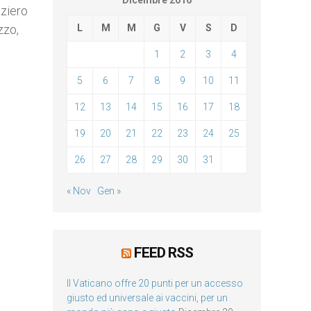
Dicembre 2016
iziero
zzo,
L
M
M
G
V
S
D
1
2
3
4
5
6
7
8
9
10
11
12
13
14
15
16
17
18
19
20
21
22
23
24
25
26
27
28
29
30
31
« Nov
Gen »
FEED RSS
Il Vaticano offre 20 punti per un accesso
giusto ed universale ai vaccini, per un