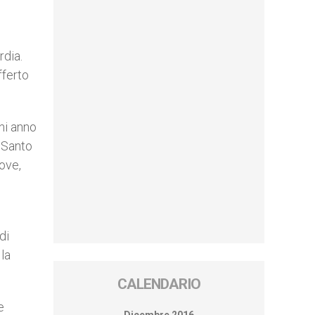
rdia.
fferto
ni anno
i Santo
dove,
di
 la
CALENDARIO
e