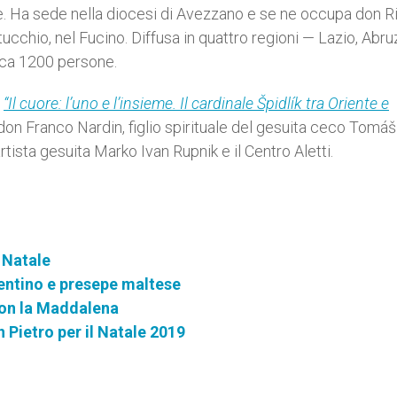
. Ha sede nella diocesi di Avezzano e se ne occupa don R
cchio, nel Fucino. Diffusa in quattro regioni — Lazio, Abru
rca 1200 persone.
o
“Il cuore: l’uno e l’insieme. Il cardinale Špidlík tra Oriente e
 don Franco Nardin, figlio spirituale del gesuita ceco Tomáš
rtista gesuita Marko Ivan Rupnik e il Centro Aletti.
i Natale
rentino e presepe maltese
 con la Maddalena
an Pietro per il Natale 2019