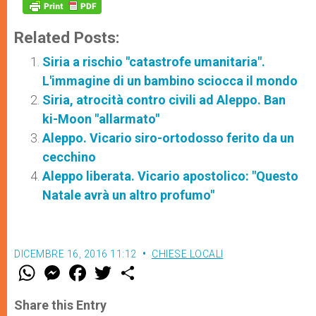
Related Posts:
Siria a rischio "catastrofe umanitaria".
L'immagine di un bambino sciocca il mondo
Siria, atrocità contro civili ad Aleppo. Ban
ki-Moon "allarmato"
Aleppo. Vicario siro-ortodosso ferito da un
cecchino
Aleppo liberata. Vicario apostolico: "Questo
Natale avrà un altro profumo"
DICEMBRE 16, 2016 11:12
CHIESE LOCALI
W
M
F
T
S
h
e
a
w
h
a
s
c
i
a
t
s
e
t
r
Share this Entry
s
e
b
t
e