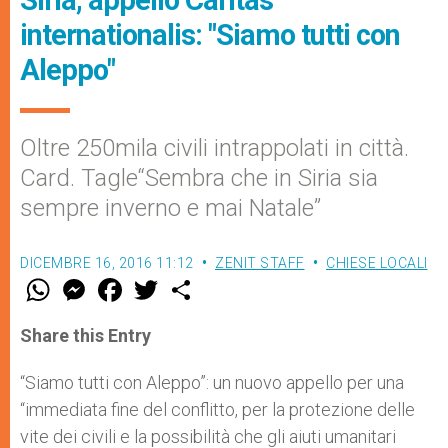
Siria, appello Caritas
internationalis: "Siamo tutti con
Aleppo"
Oltre 250mila civili intrappolati in città.
Card. Tagle“Sembra che in Siria sia
sempre inverno e mai Natale”
DICEMBRE 16, 2016 11:12
ZENIT STAFF
CHIESE LOCALI
W
M
F
T
S
h
e
a
w
h
a
s
c
i
a
t
s
e
t
r
Share this Entry
s
e
b
t
e
A
n
o
e
p
g
o
r
“Siamo tutti con Aleppo”: un nuovo appello per una
p
e
k
“immediata fine del conflitto, per la protezione delle
r
vite dei civili e la possibilità che gli aiuti umanitari