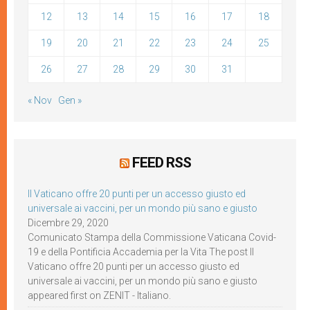
12
13
14
15
16
17
18
19
20
21
22
23
24
25
26
27
28
29
30
31
« Nov
Gen »
FEED RSS
Il Vaticano offre 20 punti per un accesso giusto ed
universale ai vaccini, per un mondo più sano e giusto
Dicembre 29, 2020
Comunicato Stampa della Commissione Vaticana Covid-
19 e della Pontificia Accademia per la Vita The post Il
Vaticano offre 20 punti per un accesso giusto ed
universale ai vaccini, per un mondo più sano e giusto
appeared first on ZENIT - Italiano.