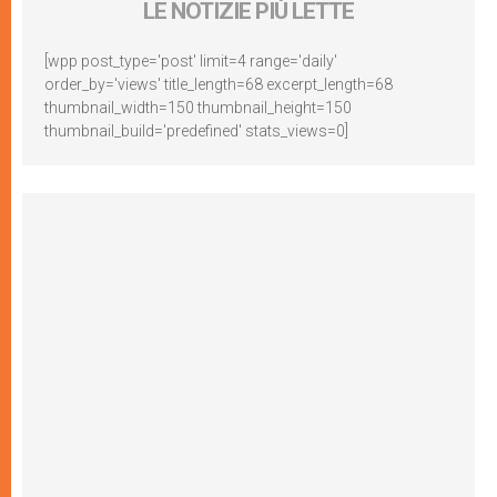
LE NOTIZIE PIÙ LETTE
[wpp post_type='post' limit=4 range='daily'
order_by='views' title_length=68 excerpt_length=68
thumbnail_width=150 thumbnail_height=150
thumbnail_build='predefined' stats_views=0]