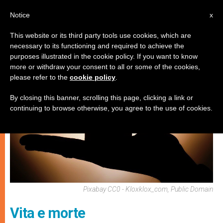
IT
Notice
x
This website or its third party tools use cookies, which are
necessary to its functioning and required to achieve the
SPIRITUALITÀ E PREGHIERA
purposes illustrated in the cookie policy. If you want to know
more or withdraw your consent to all or some of the cookies,
please refer to the
cookie policy
.
By closing this banner, scrolling this page, clicking a link or
continuing to browse otherwise, you agree to the use of cookies.
Pixabay CC0 - Kloxklox_com, Public Domain
Vita e morte