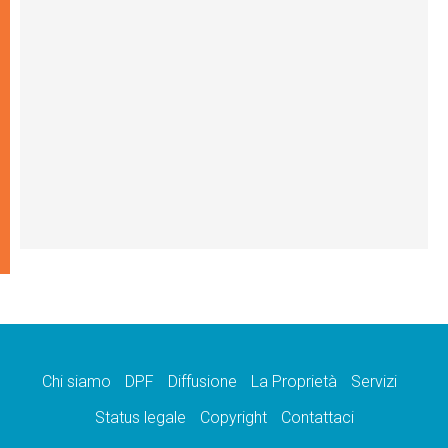
Chi siamo
DPF
Diffusione
La Proprietà
Servizi
Status legale
Copyright
Contattaci