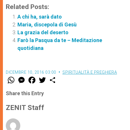
Related Posts:
A chi ha, sarà dato
Maria, discepola di Gesù
La grazia del deserto
Farò la Pasqua da te – Meditazione
quotidiana
DICEMBRE 10, 2016 03:00
SPIRITUALITÀ E PREGHIERA
W
M
F
T
S
h
e
a
w
h
a
s
c
i
a
t
s
e
t
r
Share this Entry
s
e
b
t
e
A
n
o
e
p
g
o
r
ZENIT Staff
p
e
k
r