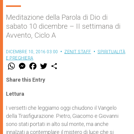
Meditazione della Parola di Dio di
sabato 10 dicembre – II settimana di
Avvento, Ciclo A
DICEMBRE 10, 2016 03:00
ZENIT STAFF
SPIRITUALITÀ
E PREGHIERA
W
M
F
T
S
h
e
a
w
h
a
s
c
i
a
t
s
e
t
r
Share this Entry
s
e
b
t
e
A
n
o
e
p
g
o
r
Lettura
p
e
k
r
I versetti che leggiamo oggi chiudono il Vangelo
della Trasfigurazione. Pietro, Giacomo e Giovanni
sono stati portati in alto sul monte, ma anche
innalzati a contemplare il mistero di luce che si