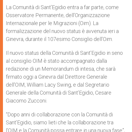
A
n
o
e
p
g
o
r
La Comunità di Sant’Egidio entra a far parte, come
p
e
k
Osservatore Permanente, dell’Organizzazione
r
Internazionale per le Migrazioni (Oim). La
formalizzazione del nuovo status è avvenuta ieri a
Ginevra, durante il 107esimo Consiglio dell’Oim.
Il nuovo status della Comunità di Sant’Egidio in seno
al consiglio OIM è stato accompagnato dalla
redazione di un Memorandum di intesa, che sarà
firmato oggi a Ginevra dal Direttore Generale
dell’OIM, William Lacy Swing, e dal Segretario
Generale della Comunità di Sant’Egidio, Cesare
Giacomo Zucconi.
“Dopo anni di collaborazione con la Comunità di
Sant’Egidio, siamo lieti che la collaborazione tra
l’OIM e la Comunità possa entrare in una nuova fase”,