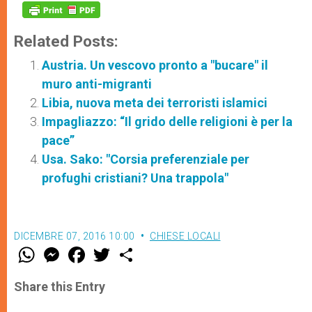
Related Posts:
Austria. Un vescovo pronto a "bucare" il
muro anti-migranti
Libia, nuova meta dei terroristi islamici
Impagliazzo: “Il grido delle religioni è per la
pace”
Usa. Sako: "Corsia preferenziale per
profughi cristiani? Una trappola"
DICEMBRE 07, 2016 10:00
CHIESE LOCALI
W
M
F
T
S
h
e
a
w
h
a
s
c
i
a
t
s
e
t
r
Share this Entry
s
e
b
t
e
A
n
o
e