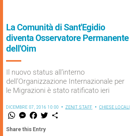
La Comunità di Sant'Egidio
diventa Osservatore Permanente
dell'Oim
Il nuovo status all’interno
dell’Organizzazione Internazionale per
le Migrazioni è stato ratificato ieri
DICEMBRE 07, 2016 10:00
ZENIT STAFF
CHIESE LOCALI
W
M
F
T
S
h
e
a
w
h
a
s
c
i
a
t
s
e
t
r
Share this Entry
s
e
b
t
e