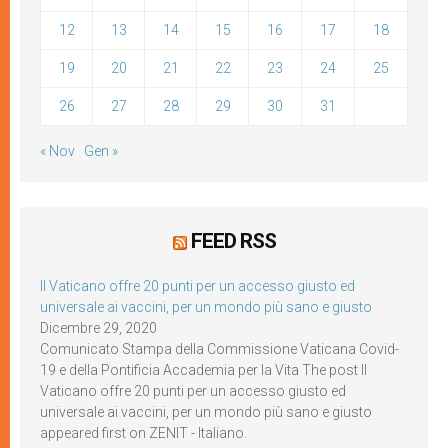
12
13
14
15
16
17
18
19
20
21
22
23
24
25
26
27
28
29
30
31
« Nov
Gen »
FEED RSS
Il Vaticano offre 20 punti per un accesso giusto ed
universale ai vaccini, per un mondo più sano e giusto
Dicembre 29, 2020
Comunicato Stampa della Commissione Vaticana Covid-
19 e della Pontificia Accademia per la Vita The post Il
Vaticano offre 20 punti per un accesso giusto ed
universale ai vaccini, per un mondo più sano e giusto
appeared first on ZENIT - Italiano.