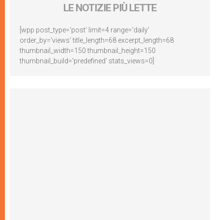
LE NOTIZIE PIÙ LETTE
[wpp post_type='post' limit=4 range='daily'
order_by='views' title_length=68 excerpt_length=68
thumbnail_width=150 thumbnail_height=150
thumbnail_build='predefined' stats_views=0]