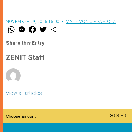
NOVEMBRE 29, 2016 15:00
MATRIMONIO E FAMIGLIA
W
M
F
T
S
h
e
a
w
h
a
s
c
i
a
t
s
e
t
r
Share this Entry
s
e
b
t
e
A
n
o
e
p
g
o
r
ZENIT Staff
p
e
k
r
View all articles