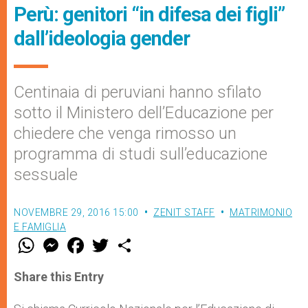
Perù: genitori “in difesa dei figli”
dall’ideologia gender
Centinaia di peruviani hanno sfilato
sotto il Ministero dell’Educazione per
chiedere che venga rimosso un
programma di studi sull’educazione
sessuale
NOVEMBRE 29, 2016 15:00
ZENIT STAFF
MATRIMONIO
E FAMIGLIA
W
M
F
T
S
h
e
a
w
h
a
s
c
i
a
t
s
e
t
r
Share this Entry
s
e
b
t
e
A
n
o
e
p
g
o
r