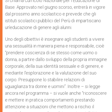
Si chiama Curricolo Nazionale per l’Educazione di
p
e
k
Base. Approvato nel giugno scorso, entrerà in vigore
r
dal prossimo anno scolastico e prevede che gli
istituti scolastici pubblici del Perù di impartiscano
un’educazione di genere agli alunni.
Uno degli obiettivi è insegnare agli studenti a vivere
una sessualità in maniera piena e responsabile, cioè
“prendere coscienza di se stesso come uomo o
donna, a partire dallo sviluppo della propria immagine
corporale, della sua identità sessuale e di genere, e
mediante l’esplorazione e la valutazione del suo
corpo. Presuppone lo stabilire relazioni di
uguaglianza tra donne e uomini”. Inoltre – si legge
ancora nel programma – si vuole anche “riconoscere
e mettere in pratica comportamenti prestando
attenzione a situazioni che mettono a rischio il