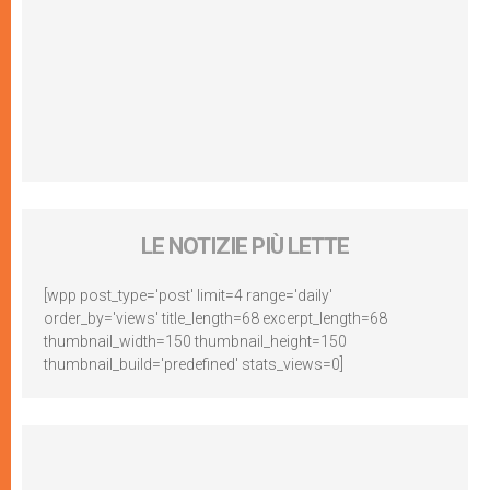
LE NOTIZIE PIÙ LETTE
[wpp post_type='post' limit=4 range='daily'
order_by='views' title_length=68 excerpt_length=68
thumbnail_width=150 thumbnail_height=150
thumbnail_build='predefined' stats_views=0]