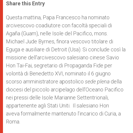
t
s
e
t
r
Share this Entry
s
e
b
t
e
A
n
o
e
p
g
o
r
Questa mattina, Papa Francesco ha nominato
p
e
k
arcivescovo coadiutore con facoltà speciali di
r
Agaña (Guam), nelle Isole del Pacifico, mons.
Michael Jude Byrnes, finora vescovo titolare di
Eguga e ausiliare di Detroit (Usa). Si conclude così la
missione dell’arcivescovo salesiano cinese Savio
Hon Tai-Fai, segretario di Propaganda Fide per
volontà di Benedetto XVI, nominato il 6 giugno
scorso amministratore apostolico
sede plena
della
diocesi del piccolo arcipelago dell’Oceano Pacifico
nei pressi delle Isole Marianne Settentrionali,
appartenente agli Stati Uniti. Il salesiano Hon
aveva formalmente mantenuto l’incarico di Curia, a
Roma.