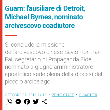
Guam: l'ausiliare di Detroit,
Michael Byrnes, nominato
arcivescovo coadiutore
Si conclude la missione
dell’arcivescovo cinese Savio Hon Tai-
Fai, segretario di Propaganda Fide,
nominato a giugno amministratore
apostolico sede plena della diocesi del
piccolo arcipelago
OTTOBRE 31, 2016 14:10
ZENIT STAFF
DICASTERI
W
M
F
T
S
h
e
a
w
h
a
s
c
i
a