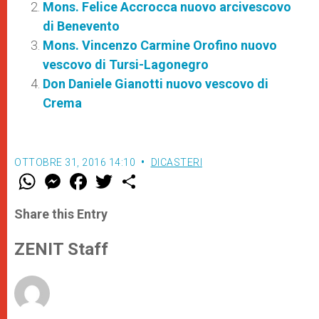
Mons. Felice Accrocca nuovo arcivescovo
di Benevento
Mons. Vincenzo Carmine Orofino nuovo
vescovo di Tursi-Lagonegro
Don Daniele Gianotti nuovo vescovo di
Crema
OTTOBRE 31, 2016 14:10
DICASTERI
W
M
F
T
S
h
e
a
w
h
a
s
c
i
a
t
s
e
t
r
Share this Entry
s
e
b
t
e
A
n
o
e
p
g
o
r
ZENIT Staff
p
e
k
r