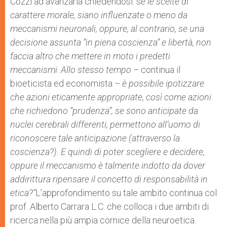
Cozzi ad avanzarla chiedendosi: s
e le scelte di
carattere morale, siano influenzate o meno da
meccanismi neuronali, oppure, al contrario, se una
decisione assunta “in piena coscienza” e libertà, non
faccia altro che mettere in moto i predetti
meccanismi
.
Allo stesso tempo –
continua il
bioeticista ed economista
– è possibile ipotizzare
che azioni eticamente appropriate, così come azioni
che richiedono “prudenza”, se sono anticipate da
nuclei cerebrali differenti, permettono all’uomo di
riconoscere tale anticipazione (attraverso la
coscienza?). E quindi di poter scegliere e decidere,
oppure il meccanismo è talmente indotto da dover
addirittura ripensare il concetto di responsabilità in
etica?”
L’approfondimento su tale ambito continua col
prof. Alberto Carrara L.C. che colloca i due ambiti di
ricerca nella più ampia cornice della neuroetica.