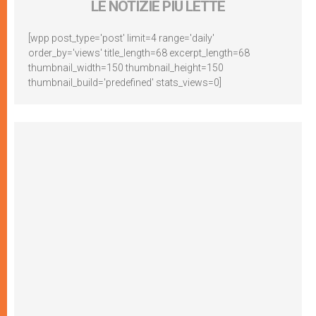
LE NOTIZIE PIÙ LETTE
[wpp post_type='post' limit=4 range='daily'
order_by='views' title_length=68 excerpt_length=68
thumbnail_width=150 thumbnail_height=150
thumbnail_build='predefined' stats_views=0]