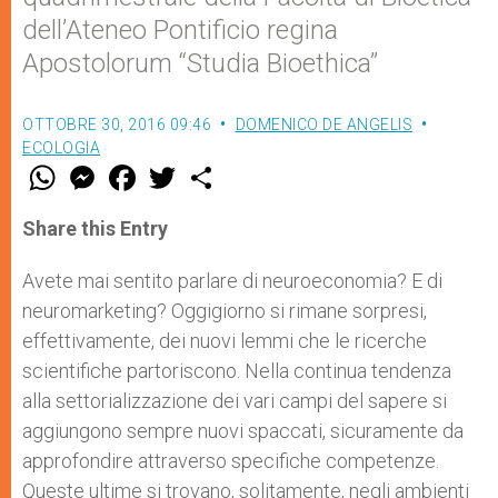
dell’Ateneo Pontificio regina
Apostolorum “Studia Bioethica”
OTTOBRE 30, 2016 09:46
DOMENICO DE ANGELIS
ECOLOGIA
W
M
F
T
S
h
e
a
w
h
a
s
c
i
a
t
s
e
t
r
Share this Entry
s
e
b
t
e
A
n
o
e
p
g
o
r
Avete mai sentito parlare di neuroeconomia? E di
p
e
k
neuromarketing? Oggigiorno si rimane sorpresi,
r
effettivamente, dei nuovi lemmi che le ricerche
scientifiche partoriscono. Nella continua tendenza
alla settorializzazione dei vari campi del sapere si
aggiungono sempre nuovi spaccati, sicuramente da
approfondire attraverso specifiche competenze.
Queste ultime si trovano, solitamente, negli ambienti