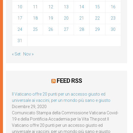
10
11
12
13
14
15
16
17
18
19
20
21
22
23
24
25
26
27
28
29
30
31
« Set
Nov »
FEED RSS
Il Vaticano offre 20 punti per un accesso giusto ed
universale ai vaccini, per un mondo più sano e giusto
Dicembre 29, 2020
Comunicato Stampa della Commissione Vaticana Covid-
19 e della Pontificia Accademia per la Vita The post Il
Vaticano offre 20 punti per un accesso giusto ed
universale ai vaccini, per un mondo più sano e giusto