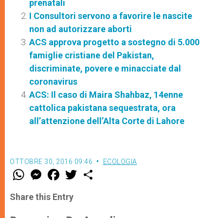
prenatali
I Consultori servono a favorire le nascite
non ad autorizzare aborti
ACS approva progetto a sostegno di 5.000
famiglie cristiane del Pakistan,
discriminate, povere e minacciate dal
coronavirus
ACS: Il caso di Maira Shahbaz, 14enne
cattolica pakistana sequestrata, ora
all’attenzione dell’Alta Corte di Lahore
OTTOBRE 30, 2016 09:46
ECOLOGIA
W
M
F
T
S
h
e
a
w
h
a
s
c
i
a
t
s
e
t
r
Share this Entry
s
e
b
t
e
A
n
o
e
p
g
o
r