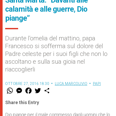
Santa Marta: “Davanti alle
calamità e alle guerre, Dio
piange”
Durante l’omelia del mattino, papa
Francesco si sofferma sul dolore del
Padre celeste per i suoi figli che non lo
ascoltano e sulla sua gioia nel
riaccoglierli
OTTOBRE 27, 2016 18:30
LUCA MARCOLIVIO
PAPI
W
M
F
T
S
h
e
a
w
h
a
s
c
i
a
t
s
e
t
r
Share this Entry
s
e
b
t
e
A
n
o
e
p
g
o
r
Dio piange per il male commesso dagli uomini che lo