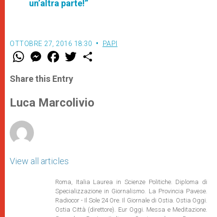
un’altra parte!”
OTTOBRE 27, 2016 18:30
PAPI
W
M
F
T
S
h
e
a
w
h
a
s
c
i
a
t
s
e
t
r
Share this Entry
s
e
b
t
e
A
n
o
e
p
g
o
r
Luca Marcolivio
p
e
k
r
View all articles
Roma, Italia Laurea in Scienze Politiche. Diploma di
Specializzazione in Giornalismo. La Provincia Pavese.
Radiocor - Il Sole 24 Ore. Il Giornale di Ostia. Ostia Oggi.
Ostia Città (direttore). Eur Oggi. Messa e Meditazione.