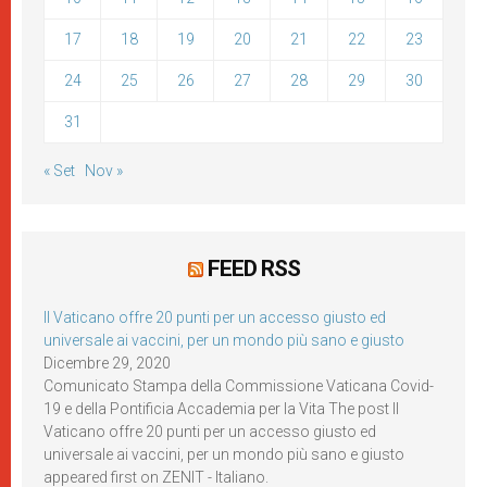
17
18
19
20
21
22
23
24
25
26
27
28
29
30
31
« Set
Nov »
FEED RSS
Il Vaticano offre 20 punti per un accesso giusto ed
universale ai vaccini, per un mondo più sano e giusto
Dicembre 29, 2020
Comunicato Stampa della Commissione Vaticana Covid-
19 e della Pontificia Accademia per la Vita The post Il
Vaticano offre 20 punti per un accesso giusto ed
universale ai vaccini, per un mondo più sano e giusto
appeared first on ZENIT - Italiano.