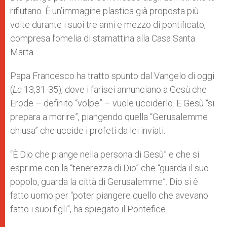
p
e
k
rifiutano. È un’immagine plastica già proposta più
r
volte durante i suoi tre anni e mezzo di pontificato,
compresa l’omelia di stamattina alla Casa Santa
Marta.
Papa Francesco ha tratto spunto dal Vangelo di oggi
(
Lc
13,31-35), dove i farisei annunciano a Gesù che
Erode – definito “volpe” – vuole ucciderlo. E Gesù “si
prepara a morire”, piangendo quella “Gerusalemme
chiusa” che uccide i profeti da lei inviati.
“È Dio che piange nella persona di Gesù” e che si
esprime con la “tenerezza di Dio” che “guarda il suo
popolo, guarda la città di Gerusalemme”. Dio si è
fatto uomo per “poter piangere quello che avevano
fatto i suoi figli”, ha spiegato il Pontefice.