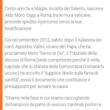
A
n
o
e
p
g
o
r
Cento anni fa, a Maglie, località del Salento, nasceva
p
e
k
Aldo Moro. Oggi, a Roma, tra le mura vaticane,
r
procede spedito il percorso verso la sua
beatificazione.
Già nel settembre 2012, subito dopo il nullaosta del
card. Agostino Vallini, vicario del Papa, che ha
proclamato Moro “Servo di Dio”, il Tribunale della
diocesi di Roma (sede competente perché è nella
capitale che lo statista della Democrazia Cristiana fu
ucciso) ha accolto il “supplice libello sulla fama di
santità”, ossia il documento che costituisce il
presupposto per avviare la causa.
“Stiamo nella fase in cui stiamo raccogliendo
dichiarazioni da parte di vescovi, cardinali, politici e