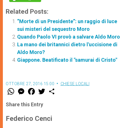
Related Posts:
“Morte di un Presidente”: un raggio di luce
sui misteri del sequestro Moro
Quando Paolo VI provò a salvare Aldo Moro
La mano dei britannici dietro l'uccisione di
Aldo Moro?
Giappone. Beatificato il "samurai di Cristo"
OTTOBRE 27, 2016 15:00
CHIESE LOCALI
W
M
F
T
S
h
e
a
w
h
a
s
c
i
a
t
s
e
t
r
Share this Entry
s
e
b
t
e
A
n
o
e
p
g
o
r
Federico Cenci
p
e
k
r