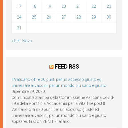
17
18
19
20
21
22
23
24
25
26
27
28
29
30
31
« Set
Nov »
FEED RSS
Il Vaticano offre 20 punti per un accesso giusto ed
universale ai vaccini, per un mondo più sano e giusto
Dicembre 29, 2020
Comunicato Stampa della Commissione Vaticana Covid-
19 e della Pontificia Accademia per la Vita The post Il
Vaticano offre 20 punti per un accesso giusto ed
universale ai vaccini, per un mondo più sano e giusto
appeared first on ZENIT - Italiano.