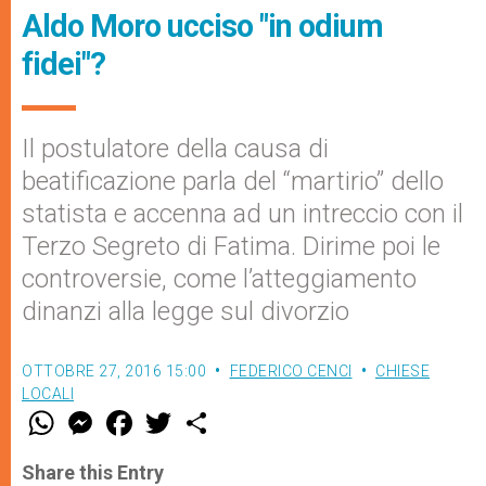
Aldo Moro ucciso "in odium
fidei"?
Il postulatore della causa di
beatificazione parla del “martirio” dello
statista e accenna ad un intreccio con il
Terzo Segreto di Fatima. Dirime poi le
controversie, come l’atteggiamento
dinanzi alla legge sul divorzio
OTTOBRE 27, 2016 15:00
FEDERICO CENCI
CHIESE
LOCALI
W
M
F
T
S
h
e
a
w
h
a
s
c
i
a
t
s
e
t
r
Share this Entry
s
e
b
t
e