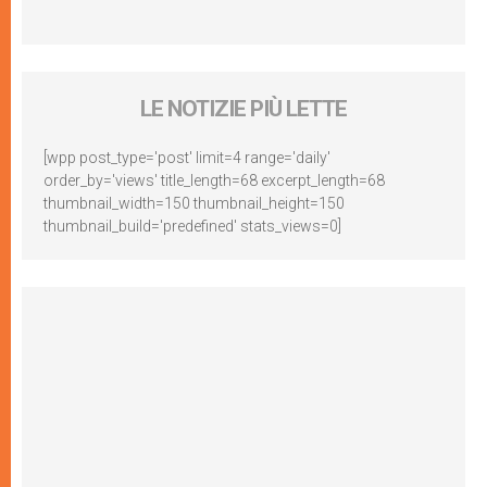
LE NOTIZIE PIÙ LETTE
[wpp post_type='post' limit=4 range='daily'
order_by='views' title_length=68 excerpt_length=68
thumbnail_width=150 thumbnail_height=150
thumbnail_build='predefined' stats_views=0]