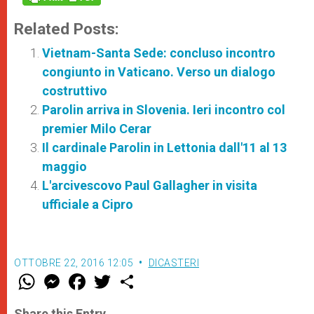
Related Posts:
Vietnam-Santa Sede: concluso incontro
congiunto in Vaticano. Verso un dialogo
costruttivo
Parolin arriva in Slovenia. Ieri incontro col
premier Milo Cerar
Il cardinale Parolin in Lettonia dall'11 al 13
maggio
L'arcivescovo Paul Gallagher in visita
ufficiale a Cipro
OTTOBRE 22, 2016 12:05
DICASTERI
W
M
F
T
S
h
e
a
w
h
a
s
c
i
a
t
s
e
t
r
Share this Entry