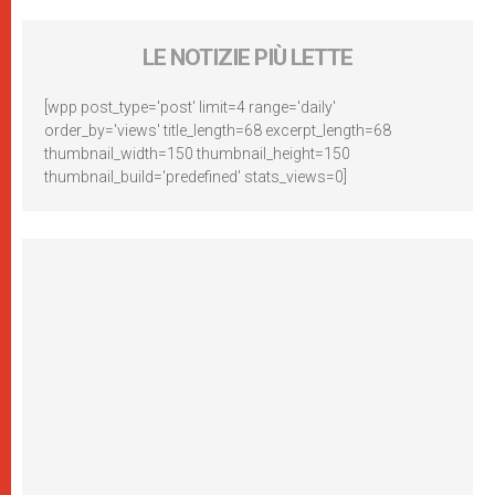
LE NOTIZIE PIÙ LETTE
[wpp post_type='post' limit=4 range='daily'
order_by='views' title_length=68 excerpt_length=68
thumbnail_width=150 thumbnail_height=150
thumbnail_build='predefined' stats_views=0]