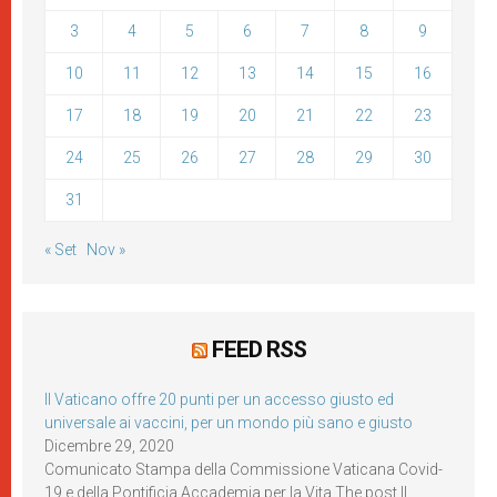
3
4
5
6
7
8
9
10
11
12
13
14
15
16
17
18
19
20
21
22
23
24
25
26
27
28
29
30
31
« Set
Nov »
FEED RSS
Il Vaticano offre 20 punti per un accesso giusto ed
universale ai vaccini, per un mondo più sano e giusto
Dicembre 29, 2020
Comunicato Stampa della Commissione Vaticana Covid-
19 e della Pontificia Accademia per la Vita The post Il