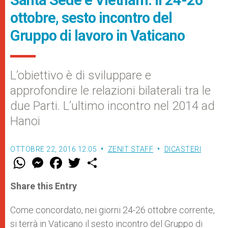
Santa Sede e Vietnam: il 24-26
ottobre, sesto incontro del
Gruppo di lavoro in Vaticano
L’obiettivo è di sviluppare e
approfondire le relazioni bilaterali tra le
due Parti. L’ultimo incontro nel 2014 ad
Hanoi
OTTOBRE 22, 2016 12:05
ZENIT STAFF
DICASTERI
W
M
F
T
S
h
e
a
w
h
a
s
c
i
a
t
s
e
t
r
Share this Entry
s
e
b
t
e
A
n
o
e
p
g
o
r
Come concordato, nei giorni 24-26 ottobre corrente,
p
e
k
si terrà in Vaticano il sesto incontro del Gruppo di
r