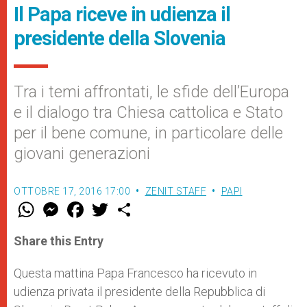
Il Papa riceve in udienza il
presidente della Slovenia
Tra i temi affrontati, le sfide dell’Europa
e il dialogo tra Chiesa cattolica e Stato
per il bene comune, in particolare delle
giovani generazioni
OTTOBRE 17, 2016 17:00
ZENIT STAFF
PAPI
W
M
F
T
S
h
e
a
w
h
a
s
c
i
a
t
s
e
t
r
Share this Entry
s
e
b
t
e
A
n
o
e
p
g
o
r
Questa mattina Papa Francesco ha ricevuto in
p
e
k
udienza privata il presidente della Repubblica di
r