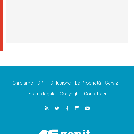
Chi siamo
DPF
Diffusione
La Proprietà
Servizi
Status legale
Copyright
Contattaci