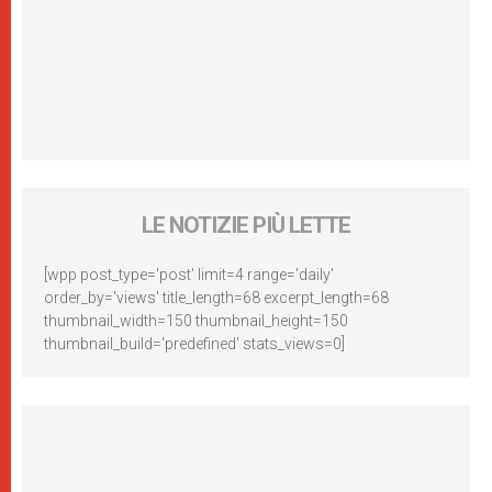
LE NOTIZIE PIÙ LETTE
[wpp post_type='post' limit=4 range='daily'
order_by='views' title_length=68 excerpt_length=68
thumbnail_width=150 thumbnail_height=150
thumbnail_build='predefined' stats_views=0]