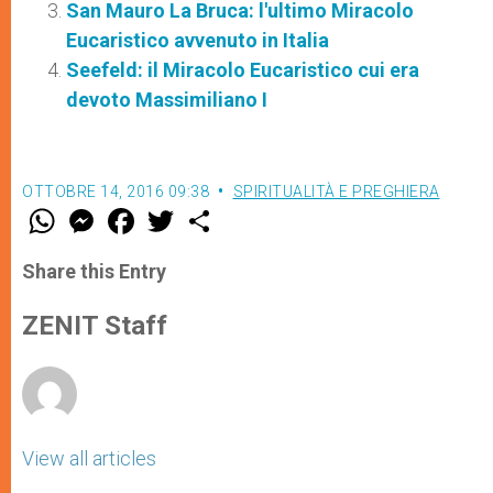
San Mauro La Bruca: l'ultimo Miracolo
Eucaristico avvenuto in Italia
Seefeld: il Miracolo Eucaristico cui era
devoto Massimiliano I
OTTOBRE 14, 2016 09:38
SPIRITUALITÀ E PREGHIERA
W
M
F
T
S
h
e
a
w
h
a
s
c
i
a
t
s
e
t
r
Share this Entry
s
e
b
t
e
A
n
o
e
p
g
o
r
ZENIT Staff
p
e
k
r
View all articles