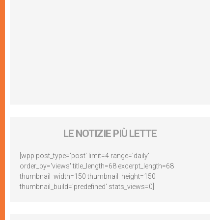
LE NOTIZIE PIÙ LETTE
[wpp post_type='post' limit=4 range='daily'
order_by='views' title_length=68 excerpt_length=68
thumbnail_width=150 thumbnail_height=150
thumbnail_build='predefined' stats_views=0]