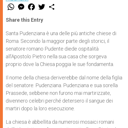
W
M
F
T
S
h
e
a
w
h
a
s
c
i
a
t
s
e
t
r
Share this Entry
s
e
b
t
e
A
n
o
e
p
g
o
r
Santa Pudenziana è una delle più antiche chiese di
p
e
k
Roma. Secondo la maggior parte degli storici, il
r
senatore romano Pudente diede ospitalità
all’Apostolo Pietro nella sua casa che sorgeva
proprio dove la Chiesa poggia le sue fondamenta.
Il nome della chiesa deriverebbe dal nome della figlia
del senatore: Pudenziana. Pudenziana e sua sorella
Prassede, sebbene non furono mai martirizzate,
divennero celebri perché detersero il sangue dei
martiri dopo la loro esecuzione.
La chiesa è abbellita da numerosi mosaici romani