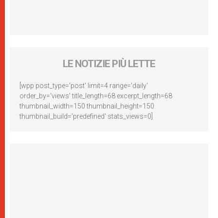
LE NOTIZIE PIÙ LETTE
[wpp post_type='post' limit=4 range='daily'
order_by='views' title_length=68 excerpt_length=68
thumbnail_width=150 thumbnail_height=150
thumbnail_build='predefined' stats_views=0]