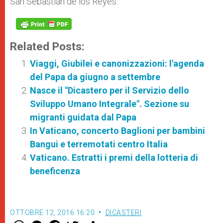
San Sebastián de los Reyes.
Related Posts:
Viaggi, Giubilei e canonizzazioni: l'agenda
del Papa da giugno a settembre
Nasce il "Dicastero per il Servizio dello
Sviluppo Umano Integrale". Sezione su
migranti guidata dal Papa
In Vaticano, concerto Baglioni per bambini
Bangui e terremotati centro Italia
Vaticano. Estratti i premi della lotteria di
beneficenza
OTTOBRE 12, 2016 16:20
DICASTERI
W
M
F
T
S