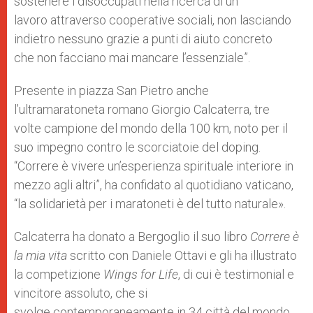
sostenere i disoccupati nella ricerca di un
lavoro attraverso cooperative sociali, non lasciando
indietro nessuno grazie a punti di aiuto concreto
che non facciano mai mancare l’essenziale”.
Presente in piazza San Pietro anche
l’ultramaratoneta romano Giorgio Calcaterra, tre
volte campione del mondo della 100 km, noto per il
suo impegno contro le scorciatoie del doping.
“Correre è vivere un’esperienza spirituale interiore in
mezzo agli altri”, ha confidato al quotidiano vaticano,
“la solidarietà per i maratoneti è del tutto naturale».
Calcaterra ha donato a Bergoglio il suo libro
Correre è
la mia vita
scritto con Daniele Ottavi e gli ha illustrato
la competizione
Wings for Life
, di cui è testimonial e
vincitore assoluto, che si
svolge contemporaneamente in 34 città del mondo