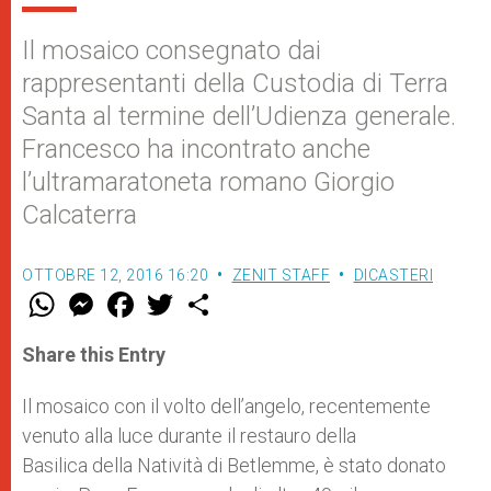
Il mosaico consegnato dai
rappresentanti della Custodia di Terra
Santa al termine dell’Udienza generale.
Francesco ha incontrato anche
l’ultramaratoneta romano Giorgio
Calcaterra
OTTOBRE 12, 2016 16:20
ZENIT STAFF
DICASTERI
W
M
F
T
S
h
e
a
w
h
a
s
c
i
a
t
s
e
t
r
Share this Entry
s
e
b
t
e
A
n
o
e
p
g
o
r
Il mosaico con il volto dell’angelo, recentemente
p
e
k
venuto alla luce durante il restauro della
r
Basilica della Natività di Betlemme, è stato donato