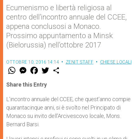
Ecumenismo e libertà religiosa al
centro dell’incontro annuale del CCEE,
appena conclusosi a Monaco.
Prossimo appuntamento a Minsk
(Bielorussia) nell’ottobre 2017
OTTOBRE 10, 2016 14:14
ZENIT STAFF
CHIESE LOCALI
W
M
F
T
S
h
e
a
w
h
a
s
c
i
a
t
s
e
t
r
Share this Entry
s
e
b
t
e
A
n
o
e
p
g
o
r
L’incontro annuale del CCEE, che quest’anno compie
p
e
k
quarantacinque anni, si è svolto nel Principato di
r
Monaco su invito dell’Arcivescovo locale, Mons.
Bernard Barsi.
I lavori intensi e proficui si sono svolti in un clima di