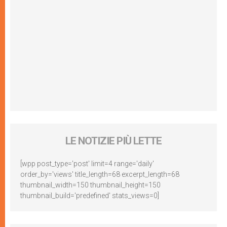
LE NOTIZIE PIÙ LETTE
[wpp post_type='post' limit=4 range='daily'
order_by='views' title_length=68 excerpt_length=68
thumbnail_width=150 thumbnail_height=150
thumbnail_build='predefined' stats_views=0]