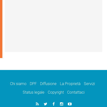
Chi siamo
DPF
Diffusione
La Proprietà
Servizi
Status legale
Copyright
Contattaci