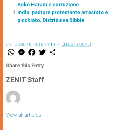
Boko Haram e corruzione
India: pastore protestante arrestato e
picchiato. Distribuiva Bibbie
OTTOBRE 10, 2016 14:14
CHIESE LOCALI
W
M
F
T
S
h
e
a
w
h
a
s
c
i
a
t
s
e
t
r
Share this Entry
s
e
b
t
e
A
n
o
e
p
g
o
r
ZENIT Staff
p
e
k
r
View all articles