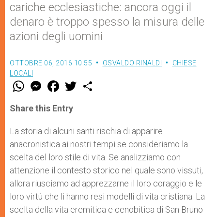
cariche ecclesiastiche: ancora oggi il
denaro è troppo spesso la misura delle
azioni degli uomini
OTTOBRE 06, 2016 10:55
OSVALDO RINALDI
CHIESE
LOCALI
W
M
F
T
S
h
e
a
w
h
a
s
c
i
a
t
s
e
t
r
Share this Entry
s
e
b
t
e
A
n
o
e
p
g
o
r
La storia di alcuni santi rischia di apparire
p
e
k
anacronistica ai nostri tempi se consideriamo la
r
scelta del loro stile di vita. Se analizziamo con
attenzione il contesto storico nel quale sono vissuti,
allora riusciamo ad apprezzarne il loro coraggio e le
loro virtù che li hanno resi modelli di vita cristiana. La
scelta della vita eremitica e cenobitica di San Bruno