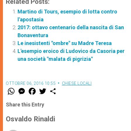
Related Posts:
Martino di Tours, esempio di lotta contro
l'apostasia
2017: ottavo centenario della nascita di San
Bonaventura
Le inesistenti "ombre" su Madre Teresa
L'esempio eroico di Ludovico da Casoria per
una società "malata di pigrizia"
OTTOBRE 06, 2016 10:55
CHIESE LOCALI
W
M
F
T
S
h
e
a
w
h
a
s
c
i
a
t
s
e
t
r
Share this Entry
s
e
b
t
e
A
n
o
e
p
g
o
r
Osvaldo Rinaldi
p
e
k
r