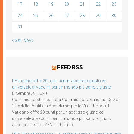
17
18
19
20
21
22
23
24
25
26
27
28
29
30
31
« Set
Nov »
FEED RSS
Il Vaticano offre 20 punti per un accesso giusto ed
universale ai vaccini, per un mondo più sano e giusto
Dicembre 29, 2020
Comunicato Stampa della Commissione Vaticana Covid-
19 e della Pontificia Accademia per la Vita The post Il
Vaticano offre 20 punti per un accesso giusto ed
universale ai vaccini, per un mondo più sano e giusto
appeared first on ZENIT - Italiano.