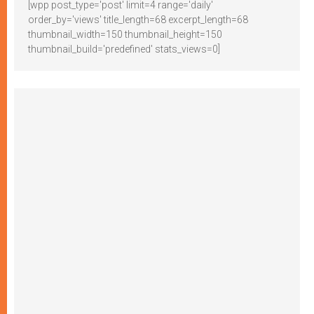
[wpp post_type='post' limit=4 range='daily'
order_by='views' title_length=68 excerpt_length=68
thumbnail_width=150 thumbnail_height=150
thumbnail_build='predefined' stats_views=0]