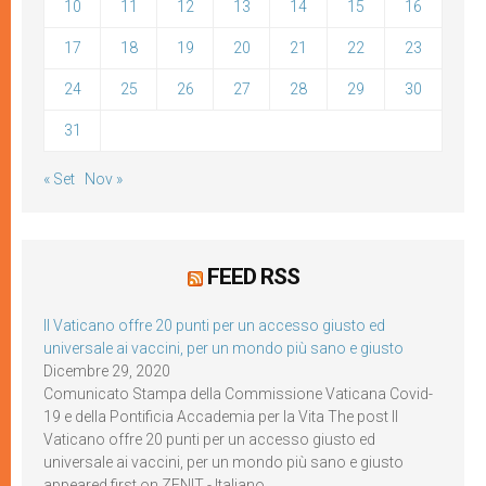
10
11
12
13
14
15
16
17
18
19
20
21
22
23
24
25
26
27
28
29
30
31
« Set
Nov »
FEED RSS
Il Vaticano offre 20 punti per un accesso giusto ed
universale ai vaccini, per un mondo più sano e giusto
Dicembre 29, 2020
Comunicato Stampa della Commissione Vaticana Covid-
19 e della Pontificia Accademia per la Vita The post Il
Vaticano offre 20 punti per un accesso giusto ed
universale ai vaccini, per un mondo più sano e giusto
appeared first on ZENIT - Italiano.