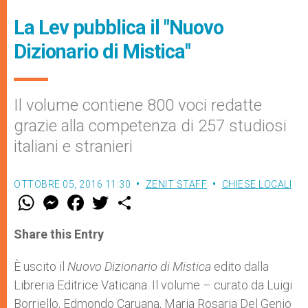
La Lev pubblica il "Nuovo
Dizionario di Mistica"
Il volume contiene 800 voci redatte
grazie alla competenza di 257 studiosi
italiani e stranieri
OTTOBRE 05, 2016 11:30
ZENIT STAFF
CHIESE LOCALI
W
M
F
T
S
h
e
a
w
h
a
s
c
i
a
t
s
e
t
r
Share this Entry
s
e
b
t
e
A
n
o
e
p
g
o
r
È uscito il
Nuovo Dizionario di Mistica
edito dalla
p
e
k
Libreria Editrice Vaticana. Il volume – curato da Luigi
r
Borriello, Edmondo Caruana, Maria Rosaria Del Genio