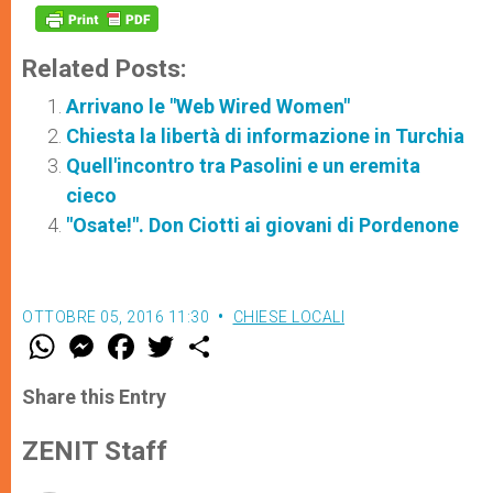
Related Posts:
Arrivano le "Web Wired Women"
Chiesta la libertà di informazione in Turchia
Quell'incontro tra Pasolini e un eremita
cieco
"Osate!". Don Ciotti ai giovani di Pordenone
OTTOBRE 05, 2016 11:30
CHIESE LOCALI
W
M
F
T
S
h
e
a
w
h
a
s
c
i
a
t
s
e
t
r
Share this Entry
s
e
b
t
e
A
n
o
e
p
g
o
r
ZENIT Staff
p
e
k
r