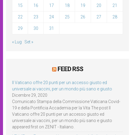
15
16
17
18
19
20
21
22
23
24
25
26
27
28
29
30
31
« Lug
Set »
FEED RSS
Il Vaticano offre 20 punti per un accesso giusto ed
universale ai vaccini, per un mondo più sano e giusto
Dicembre 29, 2020
Comunicato Stampa della Commissione Vaticana Covid-
19 e della Pontificia Accademia per la Vita The post Il
Vaticano offre 20 punti per un accesso giusto ed
universale ai vaccini, per un mondo più sano e giusto
appeared first on ZENIT - Italiano.