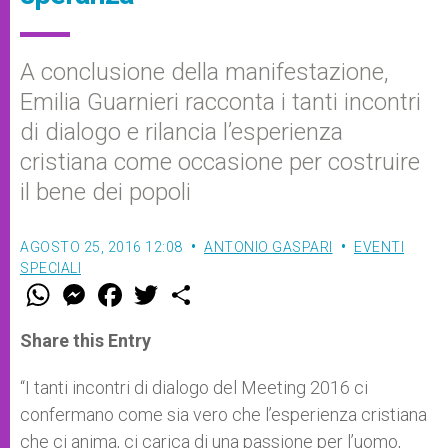
A conclusione della manifestazione,
Emilia Guarnieri racconta i tanti incontri
di dialogo e rilancia l’esperienza
cristiana come occasione per costruire
il bene dei popoli
AGOSTO 25, 2016 12:08
ANTONIO GASPARI
EVENTI
SPECIALI
W
M
F
T
S
h
e
a
w
h
a
s
c
i
a
t
s
e
t
r
Share this Entry
s
e
b
t
e
A
n
o
e
p
g
o
r
“I tanti incontri di dialogo del Meeting 2016 ci
p
e
k
confermano come sia vero che l’esperienza cristiana
r
che ci anima, ci carica di una passione per l’uomo,