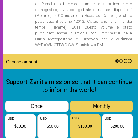
del Pianeta – le bugie degli ambientalisti su incremento
demografico, sviluppo globale e risorse disponibili”
(Piemme). 2010 insieme a Riccardo Cascioli, è stato
pubblicato il volume “2012. Catastrofismo e fine dei
tempi” (Piemme). 2011 Questo volume è stato
pubblicato anche in Polonia con l’imprimatur della
Curia Metropolitana di Cracovia per le e3dizioni
WYDAWNICTTWO SW. Stanislawa BM.