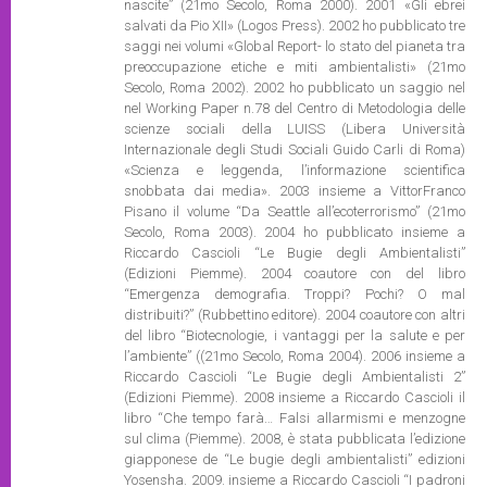
nascite” (21mo Secolo, Roma 2000). 2001 «Gli ebrei
salvati da Pio XII» (Logos Press). 2002 ho pubblicato tre
saggi nei volumi «Global Report- lo stato del pianeta tra
preoccupazione etiche e miti ambientalisti» (21mo
Secolo, Roma 2002). 2002 ho pubblicato un saggio nel
nel Working Paper n.78 del Centro di Metodologia delle
scienze sociali della LUISS (Libera Università
Internazionale degli Studi Sociali Guido Carli di Roma)
«Scienza e leggenda, l’informazione scientifica
snobbata dai media». 2003 insieme a VittorFranco
Pisano il volume “Da Seattle all’ecoterrorismo” (21mo
Secolo, Roma 2003). 2004 ho pubblicato insieme a
Riccardo Cascioli “Le Bugie degli Ambientalisti”
(Edizioni Piemme). 2004 coautore con del libro
“Emergenza demografia. Troppi? Pochi? O mal
distribuiti?” (Rubbettino editore). 2004 coautore con altri
del libro “Biotecnologie, i vantaggi per la salute e per
l’ambiente” ((21mo Secolo, Roma 2004). 2006 insieme a
Riccardo Cascioli “Le Bugie degli Ambientalisti 2”
(Edizioni Piemme). 2008 insieme a Riccardo Cascioli il
libro “Che tempo farà… Falsi allarmismi e menzogne
sul clima (Piemme). 2008, è stata pubblicata l’edizione
giapponese de “Le bugie degli ambientalisti” edizioni
Yosensha. 2009. insieme a Riccardo Cascioli “I padroni