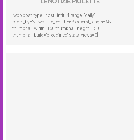
LE NOTIZIE PIÙ LETTE
[wpp post_type='post' limit=4 range='daily'
order_by='views' title_length=68 excerpt_length=68
thumbnail_width=150 thumbnail_height=150
thumbnail_build='predefined' stats_views=0]