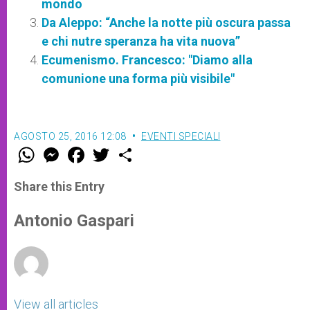
mondo
Da Aleppo: “Anche la notte più oscura passa
e chi nutre speranza ha vita nuova”
Ecumenismo. Francesco: "Diamo alla
comunione una forma più visibile"
AGOSTO 25, 2016 12:08
EVENTI SPECIALI
W
M
F
T
S
h
e
a
w
h
a
s
c
i
a
t
s
e
t
r
Share this Entry
s
e
b
t
e
A
n
o
e
p
g
o
r
Antonio Gaspari
p
e
k
r
View all articles