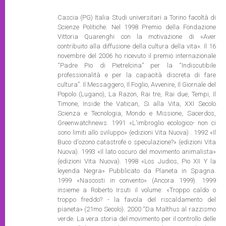
Cascia (PG) Italia Studi universitari a Torino facoltà di
Scienze Politiche. Nel 1998 Premio della Fondazione
Vittoria Quarenghi con la motivazione di «Aver
contribuito alla diffusione della cultura della vita». Il 16
novembre del 2006 ho ricevuto il premio internazionale
“Padre Pio di Pietrelcina” per la “Indiscutibile
professionalità e per la capacità discreta di fare
cultura”. Il Messaggero, Il Foglio, Avvenire, Il Giornale del
Popolo (Lugano), La Razon, Rai tre, Rai due, Tempi, Il
Timone, Inside the Vatican, Si alla Vita, XXI Secolo
Scienza e Tecnologia, Mondo e Missione, Sacerdos,
Greenwatchnews. 1991 «L'imbroglio ecologico- non ci
sono limiti allo sviluppo» (edizioni Vita Nuova) . 1992 «Il
Buco d'ozono catastrofe o speculazione?» (edizioni Vita
Nuova). 1993 «Il lato oscuro del movimento animalista»
(edizioni Vita Nuova). 1998 «Los Judios, Pio XII Y la
leyenda Negra» Pubblicato da Planeta in Spagna.
1999 «Nascosti in convento» (Ancora 1999). 1999
insieme a Roberto Irsuti il volume: «Troppo caldo o
troppo freddo? - la favola del riscaldamento del
pianeta» (21mo Secolo). 2000 “Da Malthus al razzismo
verde. La vera storia del movimento per il controllo delle