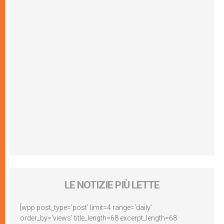
LE NOTIZIE PIÙ LETTE
[wpp post_type='post' limit=4 range='daily'
order_by='views' title_length=68 excerpt_length=68