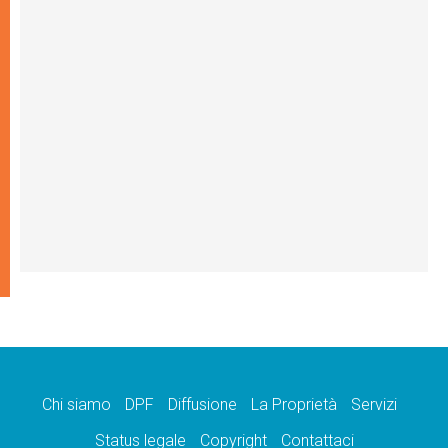
Chi siamo
DPF
Diffusione
La Proprietà
Servizi
Status legale
Copyright
Contattaci