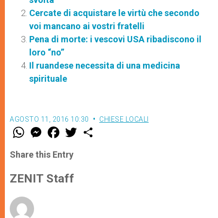
Cercate di acquistare le virtù che secondo
voi mancano ai vostri fratelli
Pena di morte: i vescovi USA ribadiscono il
loro “no”
Il ruandese necessita di una medicina
spirituale
AGOSTO 11, 2016 10:30
CHIESE LOCALI
W
M
F
T
S
h
e
a
w
h
a
s
c
i
a
t
s
e
t
r
Share this Entry
s
e
b
t
e
A
n
o
e
p
g
o
r
ZENIT Staff
p
e
k
r