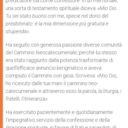
predicatore sia come confessore. In un memoriale,
una sorta di testamento spirituale diceva: «
Mio Dio…
Tu sei stato buono con me, specie nel dono del
presbiterato: è la mia dimensione più gratuita e
stupenda
».
Ha seguito con generosa passione diverse comunità
del Cammino Neocatecumenale, perché lui stesso
era stato raggiunto dalla potenza trasformante di
quell’efficace annuncio kerigmatico e aveva
compiuto il Cammino con gioia. Scriveva: «Mio Dio,
ho ricevuto dalle tue mani il cammino neo-
catecumenale e
attraverso esso la parola, la liturgia, i
fratelli, l’itineranza
».
Ha esercitato pazientemente e quotidianamente
l’impegnativo servizio della confessione e della
direzione spirituale, in favore di frati e sacerdoti, di