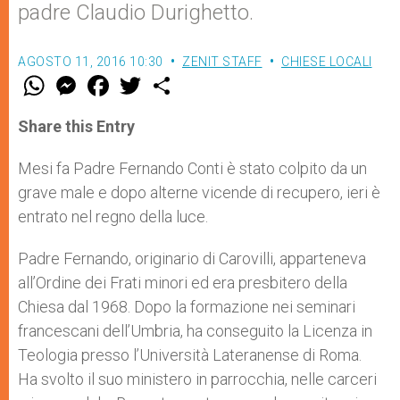
padre Claudio Durighetto.
AGOSTO 11, 2016 10:30
ZENIT STAFF
CHIESE LOCALI
W
M
F
T
S
h
e
a
w
h
a
s
c
i
a
t
s
e
t
r
Share this Entry
s
e
b
t
e
A
n
o
e
p
g
o
r
Mesi fa Padre Fernando Conti è stato colpito da un
p
e
k
grave male e dopo alterne vicende di recupero, ieri è
r
entrato nel regno della luce.
Padre Fernando, originario di Carovilli, apparteneva
all’Ordine dei Frati minori ed era presbitero della
Chiesa dal 1968. Dopo la formazione nei seminari
francescani dell’Umbria, ha conseguito la Licenza in
Teologia presso l’Università Lateranense di Roma.
Ha svolto il suo ministero in parrocchia, nelle carceri