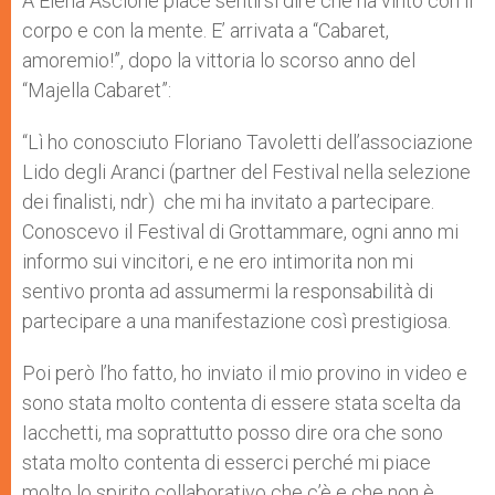
A Elena Ascione piace sentirsi dire che ha vinto con il
corpo e con la mente. E’ arrivata a “Cabaret,
amoremio!”, dopo la vittoria lo scorso anno del
“Majella Cabaret”:
“Lì ho conosciuto Floriano Tavoletti dell’associazione
Lido degli Aranci (partner del Festival nella selezione
dei finalisti, ndr) che mi ha invitato a partecipare.
Conoscevo il Festival di Grottammare, ogni anno mi
informo sui vincitori, e ne ero intimorita non mi
sentivo pronta ad assumermi la responsabilità di
partecipare a una manifestazione così prestigiosa.
Poi però l’ho fatto, ho inviato il mio provino in video e
sono stata molto contenta di essere stata scelta da
Iacchetti, ma soprattutto posso dire ora che sono
stata molto contenta di esserci perché mi piace
molto lo spirito collaborativo che c’è e che non è