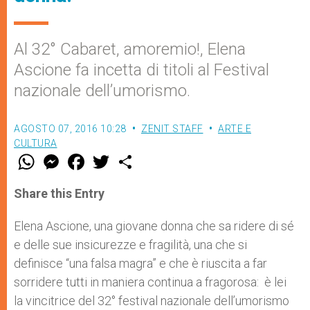
Al 32° Cabaret, amoremio!, Elena
Ascione fa incetta di titoli al Festival
nazionale dell’umorismo.
AGOSTO 07, 2016 10:28
ZENIT STAFF
ARTE E
CULTURA
W
M
F
T
S
h
e
a
w
h
a
s
c
i
a
t
s
e
t
r
Share this Entry
s
e
b
t
e
A
n
o
e
p
g
o
r
Elena Ascione, una giovane donna che sa ridere di sé
p
e
k
e delle sue insicurezze e fragilità, una che si
r
definisce “una falsa magra” e che è riuscita a far
sorridere tutti in maniera continua a fragorosa: è lei
la vincitrice del 32° festival nazionale dell’umorismo