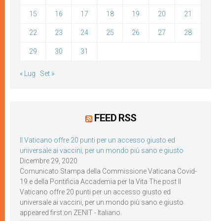
15
16
17
18
19
20
21
22
23
24
25
26
27
28
29
30
31
« Lug
Set »
FEED RSS
Il Vaticano offre 20 punti per un accesso giusto ed
universale ai vaccini, per un mondo più sano e giusto
Dicembre 29, 2020
Comunicato Stampa della Commissione Vaticana Covid-
19 e della Pontificia Accademia per la Vita The post Il
Vaticano offre 20 punti per un accesso giusto ed
universale ai vaccini, per un mondo più sano e giusto
appeared first on ZENIT - Italiano.