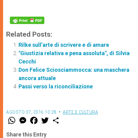
Related Posts:
Rilke sull’arte di scrivere e di amare
"Giustizia relativa e pena assoluta", di Silvia
Cecchi
Don Felice Sciosciammocca: una maschera
ancora attuale
Passi verso la riconciliazione
AGOSTO 07, 2016 10:28
ARTE E CULTURA
W
M
F
T
S
h
e
a
w
h
a
s
c
i
a
t
s
e
t
r
Share this Entry
s
e
b
t
e