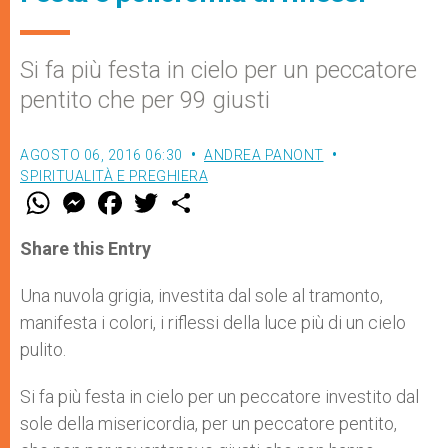
Si fa più festa in cielo per un peccatore
pentito che per 99 giusti
AGOSTO 06, 2016 06:30
ANDREA PANONT
SPIRITUALITÀ E PREGHIERA
W
M
F
T
S
h
e
a
w
h
a
s
c
i
a
t
s
e
t
r
Share this Entry
s
e
b
t
e
A
n
o
e
p
g
o
r
Una nuvola grigia, investita dal sole al tramon­to,
p
e
k
manifesta i colori, i riflessi della luce più di un cielo
r
pulito.
Si fa più festa in cielo per un peccatore investi­to dal
sole della misericordia, per un peccatore pen­tito,