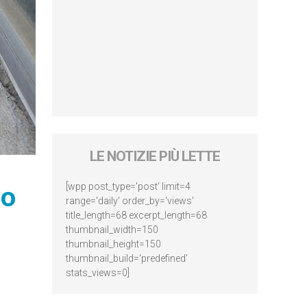
LE NOTIZIE PIÙ LETTE
[wpp post_type='post' limit=4
mo
range='daily' order_by='views'
title_length=68 excerpt_length=68
thumbnail_width=150
thumbnail_height=150
thumbnail_build='predefined'
stats_views=0]