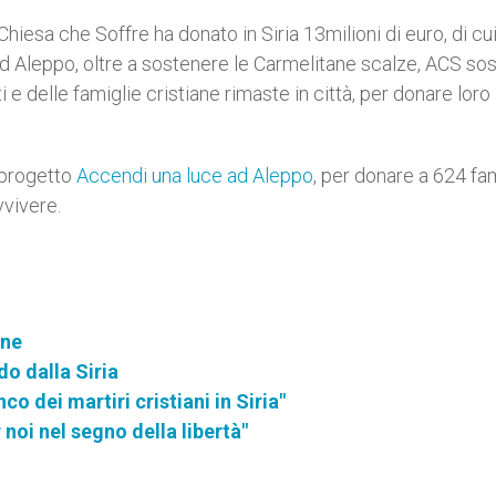
 Chiesa che Soffre ha donato in Siria 13milioni di euro, di cu
Ad Aleppo, oltre a sostenere le Carmelitane scalze, ACS so
i e delle famiglie cristiane rimaste in città, per donare loro
l progetto
Accendi una luce ad Aleppo
, per donare a 624 fa
vvivere.
ane
o dalla Siria
co dei martiri cristiani in Siria"
 noi nel segno della libertà"