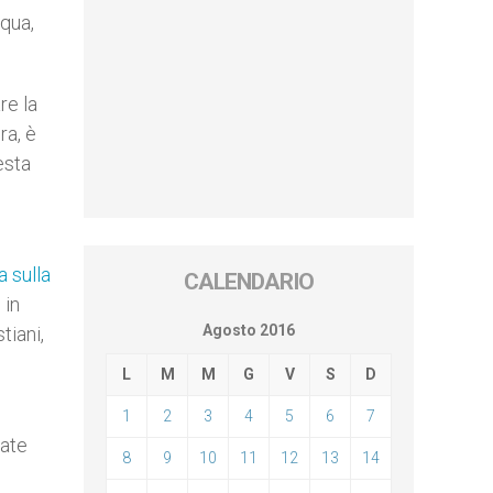
cqua,
re la
ra, è
esta
 sulla
CALENDARIO
 in
Agosto 2016
tiani,
L
M
M
G
V
S
D
1
2
3
4
5
6
7
zate
8
9
10
11
12
13
14