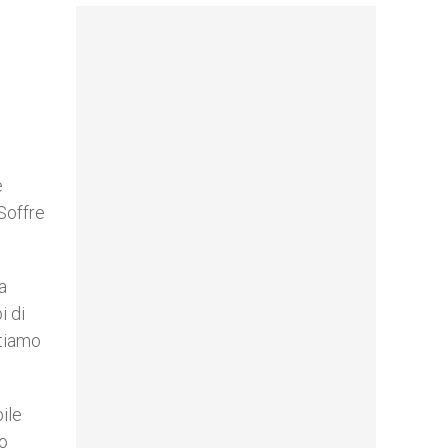
e
Soffre
a
i di
ntiamo
ile
no