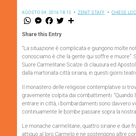
AGOSTO 04, 2016 18:15
ZENIT STAFF
CHIESE LOC
W
M
F
T
S
h
e
a
w
h
a
s
c
i
a
t
s
e
t
r
Share this Entry
s
e
b
t
e
A
n
o
e
p
g
o
r
“La situazione è complicata e giungono molte noti
p
e
k
conosciamo è che la gente qui soffre e muore”. S
r
Suore Carmelitane Scalze di clausura ed Apostolic
dalla martoriata città siriana, in questi giorni teatr
Il monastero delle religiose contemplative si trova 
gravemente colpita dai combattimenti. “Quando l’es
entrare in città, i bombardamenti sono davvero vi
continuamente le bombe passare sopra la nostra 
Le monache carmelitane, quattro siriane e due fran
attiguo al loro Carmelo e ne sostengono altre co