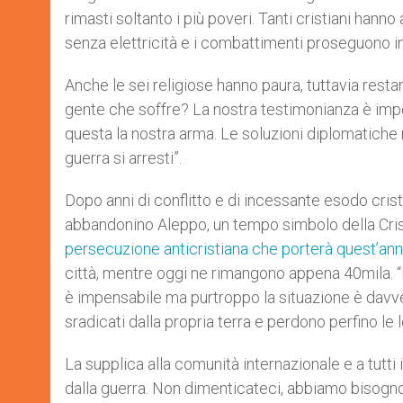
rimasti soltanto i più poveri. Tanti cristiani hann
senza elettricità e i combattimenti proseguono i
Anche le sei religiose hanno paura, tuttavia res
gente che soffre? La nostra testimonianza è impor
questa la nostra arma. Le soluzioni diplomatiche
guerra si arresti”.
Dopo anni di conflitto e di incessante esodo cri
abbandonino Aleppo, un tempo simbolo della Crist
persecuzione anticristiana che porterà quest’ann
città, mentre oggi ne rimangono appena 40mila. “Il M
è impensabile ma purtroppo la situazione è davve
sradicati dalla propria terra e perdono perfino le lo
La supplica alla comunità internazionale e a tutti 
dalla guerra. Non dimenticateci, abbiamo bisogno