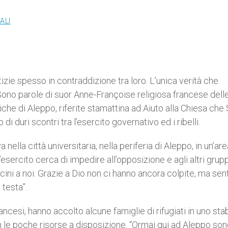
ALI
zie spesso in contraddizione tra loro. L’unica verità che
ono parole di suor Anne-Françoise religiosa francese dell
he di Aleppo, riferite stamattina ad Aiuto alla Chiesa che 
o di duri scontri tra l’esercito governativo ed i ribelli.
nella città universitaria, nella periferia di Aleppo, in un’are
ercito cerca di impedire all’opposizione e agli altri grupp
cini a noi. Grazie a Dio non ci hanno ancora colpite, ma se
testa”.
cesi, hanno accolto alcune famiglie di rifugiati in uno stab
n le poche risorse a disposizione. “Ormai qui ad Aleppo so