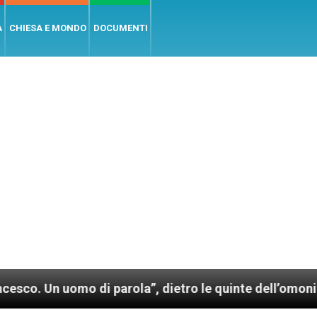
A
CHIESA E MONDO
DOCUMENTI
i parola”, dietro le quinte dell’omonimo film di Wim