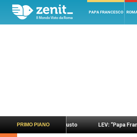
PAPA FRANCESCO
ROM
ù sano e giusto
LEV: “Papa Francesco. Un uomo d
PRIMO PIANO