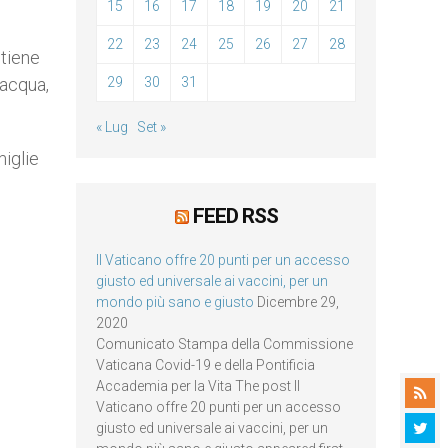
15
16
17
18
19
20
21
i
22
23
24
25
26
27
28
stiene
29
30
31
 acqua,
« Lug
Set »
miglie
FEED RSS
Il Vaticano offre 20 punti per un accesso
giusto ed universale ai vaccini, per un
mondo più sano e giusto
Dicembre 29,
2020
Comunicato Stampa della Commissione
Vaticana Covid-19 e della Pontificia
Accademia per la Vita The post Il
Vaticano offre 20 punti per un accesso
giusto ed universale ai vaccini, per un