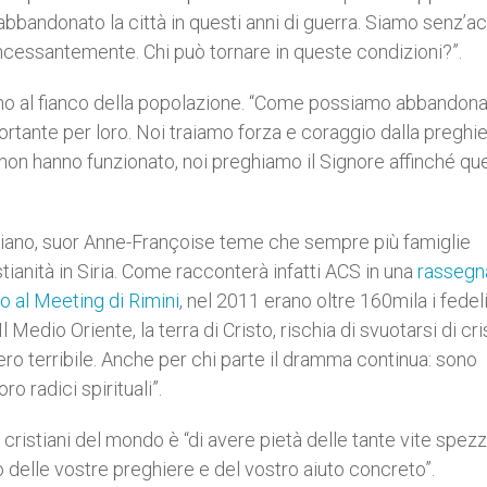
o abbandonato la città in questi anni di guerra. Siamo senz’a
ncessantemente. Chi può tornare in queste condizioni?”.
tano al fianco della popolazione. “Come possiamo abbandona
tante per loro. Noi traiamo forza e coraggio dalla preghie
 non hanno funzionato, noi preghiamo il Signore affinché qu
stiano, suor Anne-Françoise teme che sempre più famiglie
ianità in Siria. Come racconterà infatti ACS in una
rassegna
o al Meeting di Rimini
, nel 2011 erano oltre 160mila i fedeli
edio Oriente, la terra di Cristo, rischia di svuotarsi di cris
ro terribile. Anche per chi parte il dramma continua: sono
ro radici spirituali”.
i cristiani del mondo è “di avere pietà delle tante vite spez
 delle vostre preghiere e del vostro aiuto concreto”.