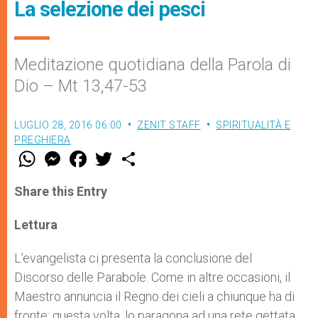
La selezione dei pesci
Meditazione quotidiana della Parola di
Dio – Mt 13,47-53
LUGLIO 28, 2016 06:00
ZENIT STAFF
SPIRITUALITÀ E
PREGHIERA
W
M
F
T
S
h
e
a
w
h
a
s
c
i
a
t
s
e
t
r
Share this Entry
s
e
b
t
e
A
n
o
e
p
g
o
r
Lettura
p
e
k
r
L’evangelista ci presenta la conclusione del
Discorso delle Parabole. Come in altre occasioni, il
Maestro annuncia il Regno dei cieli a chiunque ha di
fronte; questa volta, lo paragona ad una rete gettata