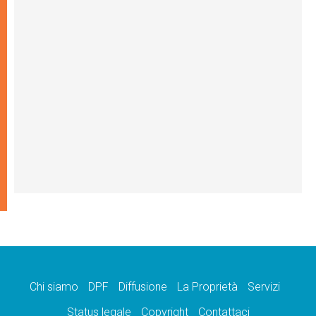
Chi siamo
DPF
Diffusione
La Proprietà
Servizi
Status legale
Copyright
Contattaci