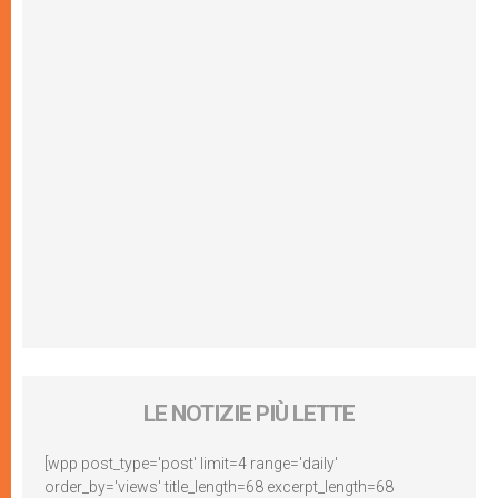
LE NOTIZIE PIÙ LETTE
[wpp post_type='post' limit=4 range='daily'
order_by='views' title_length=68 excerpt_length=68