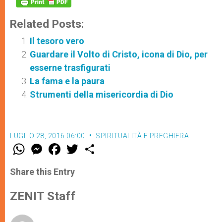
Related Posts:
Il tesoro vero
Guardare il Volto di Cristo, icona di Dio, per
esserne trasfigurati
La fama e la paura
Strumenti della misericordia di Dio
LUGLIO 28, 2016 06:00
SPIRITUALITÀ E PREGHIERA
W
M
F
T
S
h
e
a
w
h
a
s
c
i
a
t
s
e
t
r
Share this Entry
s
e
b
t
e
A
n
o
e
p
g
o
r
ZENIT Staff
p
e
k
r