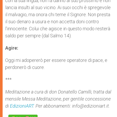
con la sua lingua, non fa danno al suo prossimo e non
lancia insulti al suo vicino. Ai suoi occhi è spregevole
il malvagio, ma onora chi teme il Signore. Non presta
il suo denaro a usura e non accetta doni contro
l’innocente. Colui che agisce in questo modo resterà
saldo per sempre (dal Salmo 14).
Agire:
Oggi mi adopererò per essere operatore di pace, e
perdonerò di cuore.
***
Meditazione a cura di don Donatello Camilli, tratta dal
mensile Messa Meditazione, per gentile concessione
di
EdizioniART
. Per abbonamenti:
info@edizioniart.it
.