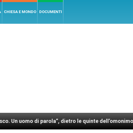
A
CHIESA E MONDO
DOCUMENTI
arola”, dietro le quinte dell’omonimo film di Wim We