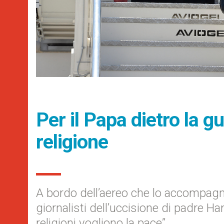
Per il Papa dietro la gu
religione
A bordo dell’aereo che lo accompagna
giornalisti dell’uccisione di padre H
religioni vogliono la pace”