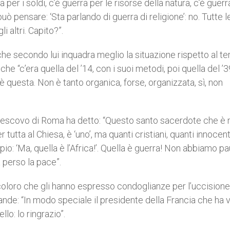
a per i soldi, c’è guerra per le risorse della natura, c’è guerra
ò pensare: ‘Sta parlando di guerra di religione’: no. Tutte l
i altri. Capito?”.
a che secondo lui inquadra meglio la situazione rispetto al t
che “c’era quella del ’14, con i suoi metodi, poi quella del ’
è questa. Non è tanto organica, forse, organizzata, sì, non
Vescovo di Roma ha detto: “
Questo santo sacerdote che è
tutta al Chiesa, è ‘uno’, ma quanti cristiani, quanti innocent
: ‘Ma, quella è l’Africa!’. Quella è guerra! Non abbiamo pa
a perso la pace”.
i coloro che gli hanno espresso condoglianze per l’uccisione
nde: “In modo speciale il presidente della Francia che ha 
o: lo ringrazio”.