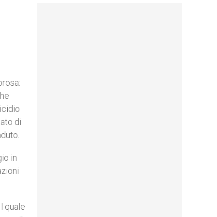
brosa:
che
icidio
ato di
aduto.
io in
azioni
Il quale