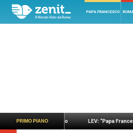
PAPA FRANCESCO
ROM
ano e giusto
LEV: “Papa Francesco. Un uomo di p
PRIMO PIANO