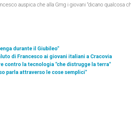
ancesco auspica che alla Gmg i giovani “dicano qualcosa ch
nga durante il Giubileo"
saluto di Francesco ai giovani italiani a Cracovia
re contro la tecnologia "che distrugge la terra"
sso parla attraverso le cose semplici"