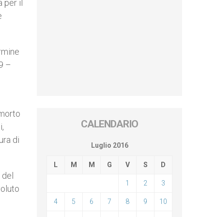
 per il
e
ermine
39 –
 morto
CALENDARIO
i,
ura di
Luglio 2016
L
M
M
G
V
S
D
 del
1
2
3
voluto
4
5
6
7
8
9
10