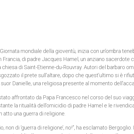
a Giornata mondiale della gioventù, inizia con un’ombra tene
 in Francia, di padre Jacques Hamel, un anziano sacerdote 
chiesa di Saint-Etienne-du-Rouvray. Autori del barbaro om
zzato il prete sull’altare, dopo che quest’ultimo si è rifiut
 suor Danielle, una religiosa presente al momento dell’acc
 è stato affrontato da Papa Francesco nel corso del suo viagg
stante la ritualità dell’omicidio di padre Hamel e le rivendic
in atto una guerra di religione.
io, non di ‘guerra di religione’, no!”, ha esclamato Bergoglio. 