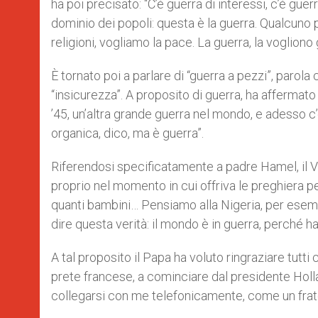
ha poi precisato: “C’è guerra di interessi, c’è guerr
dominio dei popoli: questa è la guerra. Qualcuno pu
religioni, vogliamo la pace. La guerra, la vogliono gl
È tornato poi a parlare di “guerra a pezzi”, parol
“insicurezza”. A proposito di guerra, ha affermato 
’45, un’altra grande guerra nel mondo, e adesso c’
organica, dico, ma è guerra”.
Riferendosi specificatamente a padre Hamel, il 
proprio nel momento in cui offriva le preghiera per 
quanti bambini… Pensiamo alla Nigeria, per esempio
dire questa verità: il mondo è in guerra, perché h
A tal proposito il Papa ha voluto ringraziare tutt
prete francese, a cominciare dal presidente Holla
collegarsi con me telefonicamente, come un fratell