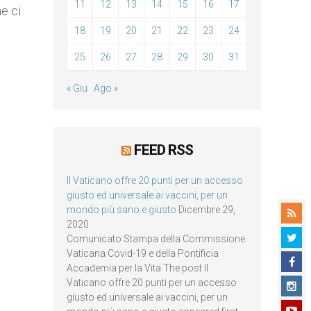
11
12
13
14
15
16
17
e ci
18
19
20
21
22
23
24
25
26
27
28
29
30
31
« Giu
Ago »
FEED RSS
Il Vaticano offre 20 punti per un accesso
giusto ed universale ai vaccini, per un
mondo più sano e giusto
Dicembre 29,
2020
Comunicato Stampa della Commissione
Vaticana Covid-19 e della Pontificia
Accademia per la Vita The post Il
Vaticano offre 20 punti per un accesso
giusto ed universale ai vaccini, per un