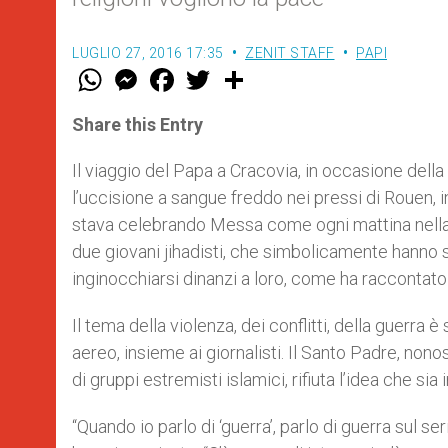
LUGLIO 27, 2016 17:35
ZENIT STAFF
PAPI
W
M
F
T
S
h
e
a
w
h
a
s
c
i
a
t
s
e
t
r
Share this Entry
s
e
b
t
e
A
n
o
e
p
g
o
r
Il viaggio del Papa a Cracovia, in occasione dell
p
e
k
l’uccisione a sangue freddo nei pressi di Rouen,
r
stava celebrando Messa come ogni mattina nella 
due giovani jihadisti, che simbolicamente hanno sgo
inginocchiarsi dinanzi a loro, come ha raccontato
Il tema della violenza, dei conflitti, della guerra
aereo, insieme ai giornalisti. Il Santo Padre, nono
di gruppi estremisti islamici, rifiuta l’idea che sia 
“Quando io parlo di ‘guerra’, parlo di guerra sul ser