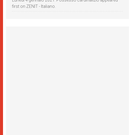
Lunedì 4 gennaio 2021: Possesso cardinalizio appeared
first on ZENIT - Italiano.