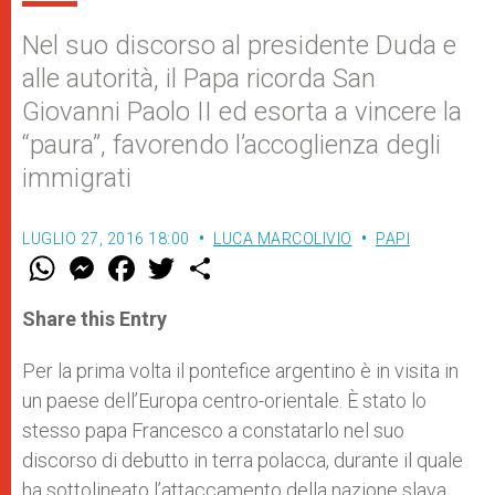
Nel suo discorso al presidente Duda e
alle autorità, il Papa ricorda San
Giovanni Paolo II ed esorta a vincere la
“paura”, favorendo l’accoglienza degli
immigrati
LUGLIO 27, 2016 18:00
LUCA MARCOLIVIO
PAPI
W
M
F
T
S
h
e
a
w
h
a
s
c
i
a
t
s
e
t
r
Share this Entry
s
e
b
t
e
A
n
o
e
p
g
o
r
Per la prima volta il pontefice argentino è in visita in
p
e
k
un paese dell’Europa centro-orientale. È stato lo
r
stesso papa Francesco a constatarlo nel suo
discorso di debutto in terra polacca, durante il quale
ha sottolineato l’attaccamento della nazione slava