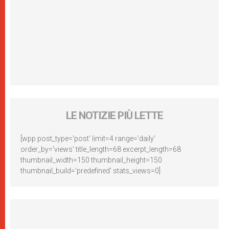
LE NOTIZIE PIÙ LETTE
[wpp post_type='post' limit=4 range='daily'
order_by='views' title_length=68 excerpt_length=68
thumbnail_width=150 thumbnail_height=150
thumbnail_build='predefined' stats_views=0]