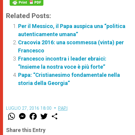
Related Posts:
Per il Messico, il Papa auspica una “politica
autenticamente umana”
Cracovia 2016: una scommessa (vinta) per
Francesco
Francesco incontra i leader ebraici:
“Insieme la nostra voce è più forte”
Papa: “Cristianesimo fondamentale nella
storia della Georgia”
LUGLIO 27, 2016 18:00
PAPI
W
M
F
T
S
h
e
a
w
h
a
s
c
i
a
t
s
e
t
r
Share this Entry
s
e
b
t
e