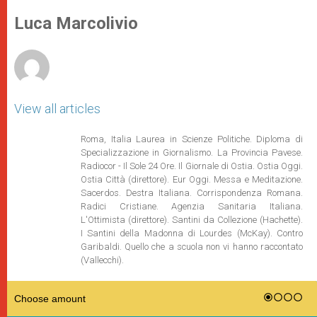
A
n
o
e
p
g
o
r
Luca Marcolivio
p
e
k
r
View all articles
Roma, Italia Laurea in Scienze Politiche. Diploma di
Specializzazione in Giornalismo. La Provincia Pavese.
Radiocor - Il Sole 24 Ore. Il Giornale di Ostia. Ostia Oggi.
Ostia Città (direttore). Eur Oggi. Messa e Meditazione.
Sacerdos. Destra Italiana. Corrispondenza Romana.
Radici Cristiane. Agenzia Sanitaria Italiana.
L'Ottimista (direttore). Santini da Collezione (Hachette).
I Santini della Madonna di Lourdes (McKay). Contro
Garibaldi. Quello che a scuola non vi hanno raccontato
(Vallecchi).