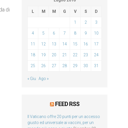
Luglio 2016
da di
L
M
M
G
V
S
D
1
2
3
4
5
6
7
8
9
10
11
12
13
14
15
16
17
18
19
20
21
22
23
24
25
26
27
28
29
30
31
« Giu
Ago »
FEED RSS
Il Vaticano offre 20 punti per un accesso
giusto ed universale ai vaccini, per un