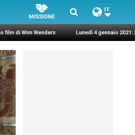
IT
MISSIONE
enders
Lunedì 4 gennaio 2021: Possesso cardin