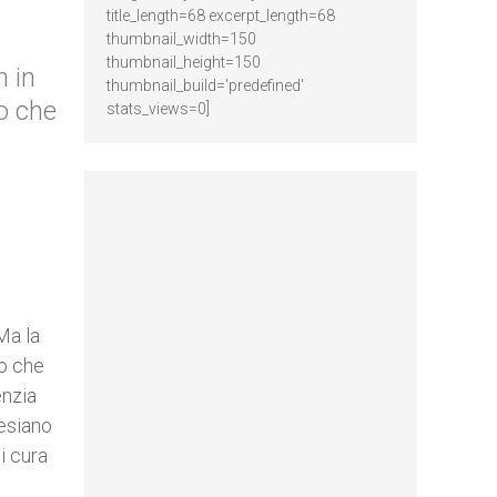
title_length=68 excerpt_length=68
thumbnail_width=150
thumbnail_height=150
n in
thumbnail_build='predefined'
so che
stats_views=0]
Ma la
do che
enzia
lesiano
i cura