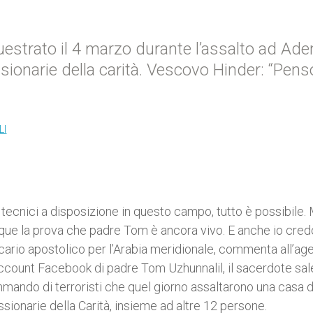
strato il 4 marzo durante l’assalto ad Ade
ssionarie della carità. Vescovo Hinder: “Pen
LI
 tecnici a disposizione in questo campo, tutto è possibile. 
nque la prova che padre Tom è ancora vivo. E anche io cre
cario apostolico per l’Arabia meridionale, commenta all’ag
account Facebook di padre Tom Uzhunnalil, il sacerdote sa
mando di terroristi che quel giorno assaltarono una casa d
sionarie della Carità, insieme ad altre 12 persone.