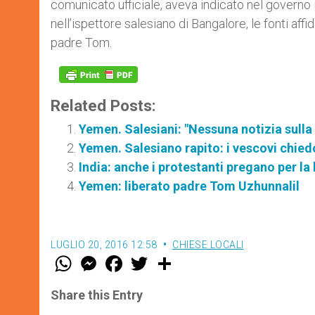
comunicato ufficiale, aveva indicato nel governo 
nell’ispettore salesiano di Bangalore, le fonti affid
padre Tom.
Related Posts:
Yemen. Salesiani: "Nessuna notizia sulla
Yemen. Salesiano rapito: i vescovi chied
India: anche i protestanti pregano per la
Yemen: liberato padre Tom Uzhunnalil
LUGLIO 20, 2016 12:58
CHIESE LOCALI
W
M
F
T
S
h
e
a
w
h
a
s
c
i
a
t
s
e
t
r
Share this Entry
s
e
b
t
e
A
n
o
e