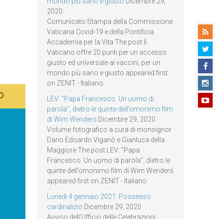
mondo più sano e giusto
Dicembre 29,
2020
Comunicato Stampa della Commissione
Vaticana Covid-19 e della Pontificia
Accademia per la Vita The post Il
Vaticano offre 20 punti per un accesso
giusto ed universale ai vaccini, per un
mondo più sano e giusto appeared first
on ZENIT - Italiano.
LEV: “Papa Francesco. Un uomo di
parola”, dietro le quinte dell’omonimo film
di Wim Wenders
Dicembre 29, 2020
Volume fotografico a cura di monsignor
Dario Edoardo Viganò e Gianluca della
Maggiore The post LEV: “Papa
Francesco. Un uomo di parola”, dietro le
quinte dell’omonimo film di Wim Wenders
appeared first on ZENIT - Italiano.
Lunedì 4 gennaio 2021: Possesso
cardinalizio
Dicembre 29, 2020
Avviso dell’Ufficio delle Celebrazioni