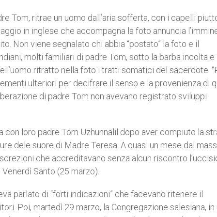
e Tom, ritrae un uomo dall’aria sofferta, con i capelli piut
messaggio in inglese che accompagna la foto annuncia l’immin
to. Non viene segnalato chi abbia “postato” la foto e il
ni, molti familiari di padre Tom, sotto la barba incolta e 
ll’uomo ritratto nella foto i tratti somatici del sacerdote. 
ementi ulteriori per decifrare il senso e la provenienza di q
lla liberazione di padre Tom non avevano registrato sviluppi
via con loro padre Tom Uzhunnalil dopo aver compiuto la st
lle cure dele suore di Madre Teresa. A quasi un mese dal mas
iscrezioni che accreditavano senza alcun riscontro l’uccis
l Venerdì Santo (25 marzo).
a parlato di “forti indicazioni” che facevano ritenere il
itori. Poi, martedì 29 marzo, la Congregazione salesiana, in