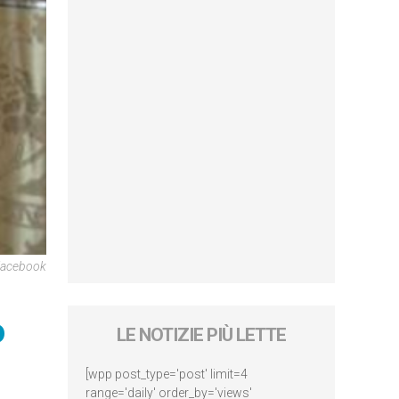
acebook
o
LE NOTIZIE PIÙ LETTE
[wpp post_type='post' limit=4
range='daily' order_by='views'