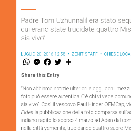
Padre Tom Uzhunnalil era stato seque
cui erano state trucidate quattro Mi
sia vivo”
LUGLIO 20, 2016 12:58
ZENIT STAFF
CHIESE LOCA
W
M
F
T
S
h
e
a
w
h
a
s
c
i
a
t
s
e
t
r
Share this Entry
s
e
b
t
e
A
n
o
e
p
g
o
r
“Non abbiamo notizie ulteriori e oggi, con i mezzi
p
e
k
foto può essere autentica. C’è chi vi vede comu
r
sia vivo”. Così il vescovo Paul Hinder OFMCap, vi
Fides
la pubblicazione della foto comparsa sull’
indiano rapito lo scorso 4 marzo ad Aden dal com
nella città yemenita, trucidando quattro suore Mis