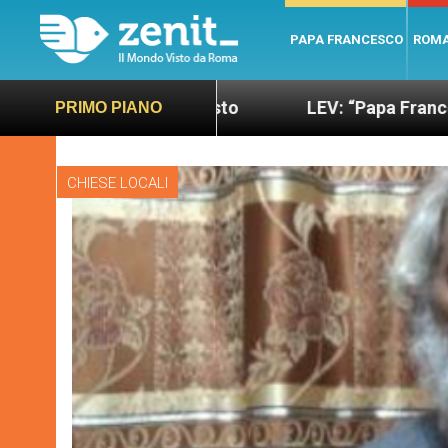
PAPA FRANCESCO
ROM
sano e giusto
LEV: “Papa Francesco. Un uomo di
PRIMO PIANO
CHIESE LOCALI