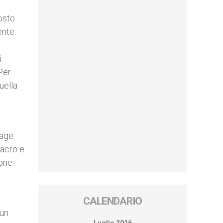
tosto
ente
i
“Per
uella
rage
sacro e
ione
CALENDARIO
 un