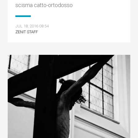
scisma catto-ortodosso
JUL 18, 2016 08:54
ZENIT STAFF