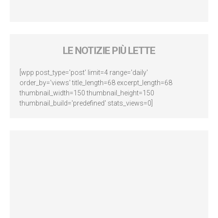
LE NOTIZIE PIÙ LETTE
[wpp post_type='post' limit=4 range='daily'
order_by='views' title_length=68 excerpt_length=68
thumbnail_width=150 thumbnail_height=150
thumbnail_build='predefined' stats_views=0]