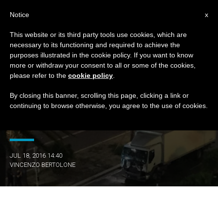
IT
Notice
x
This website or its third party tools use cookies, which are
necessary to its functioning and required to achieve the
GIORNO
purposes illustrated in the cookie policy. If you want to know
Luglio 18th, 2016
more or withdraw your consent to all or some of the cookies,
please refer to the
cookie policy
.
By closing this banner, scrolling this page, clicking a link or
continuing to browse otherwise, you agree to the use of cookies.
ULTIME NOTIZIE
Un tir lanciato contro i sogni
JUL 18, 2016 14:40
VINCENZO BERTOLONE