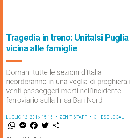
Tragedia in treno: Unitalsi Puglia
vicina alle famiglie
Domani tutte le sezioni d’Italia
ricorderanno in una veglia di preghiera i
venti passeggeri morti nell’incidente
ferroviario sulla linea Bari Nord
LUGLIO 12, 2016 15:15
ZENIT STAFF
CHIESE LOCALI
W
M
F
T
S
h
e
a
w
h
a
s
c
i
a
t
s
e
t
r