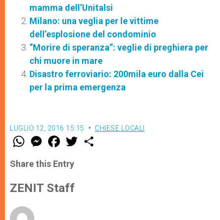
mamma dell’Unitalsi
Milano: una veglia per le vittime
dell’esplosione del condominio
“Morire di speranza”: veglie di preghiera per
chi muore in mare
Disastro ferroviario: 200mila euro dalla Cei
per la prima emergenza
LUGLIO 12, 2016 15:15
CHIESE LOCALI
W
M
F
T
S
h
e
a
w
h
a
s
c
i
a
t
s
e
t
r
Share this Entry
s
e
b
t
e
A
n
o
e
p
g
o
r
ZENIT Staff
p
e
k
r