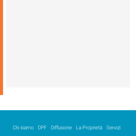
Chi siamo
DPF
Diffusione
La Proprietà
Servizi