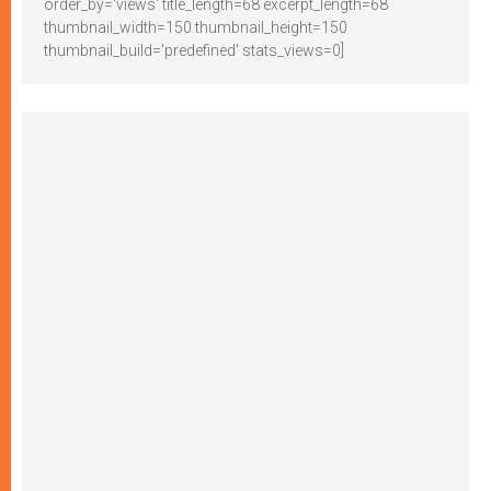
order_by='views' title_length=68 excerpt_length=68
thumbnail_width=150 thumbnail_height=150
thumbnail_build='predefined' stats_views=0]