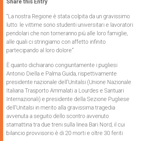
Share this Entry
s
e
b
t
e
A
n
o
e
p
g
o
r
“La nostra Regione è stata colpita da un gravissimo
p
e
k
lutto: le vittime sono studenti universitari e lavoratori
r
pendolari che non torneranno più alle loro famiglie,
alle quali ci stringiamo con affetto infinito
partecipando al loro dolore”.
È quanto dichiarano congiuntamente i pugliesi
Antonio Diella e Palma Guida, rispettivamente
presidente nazionale dell’Unitalsi (Unione Nazionale
Italiana Trasporto Ammalati a Lourdes e Santuari
Internazionali) e presidente della Sezione Pugliese
dell’Unitalsi in merito alla gravissima tragedia
avvenuta a seguito dello scontro avvenuto
stamattina tra due treni sulla linea Bari Nord, il cui
bilancio provvisorio è di 20 morti e oltre 30 feriti.