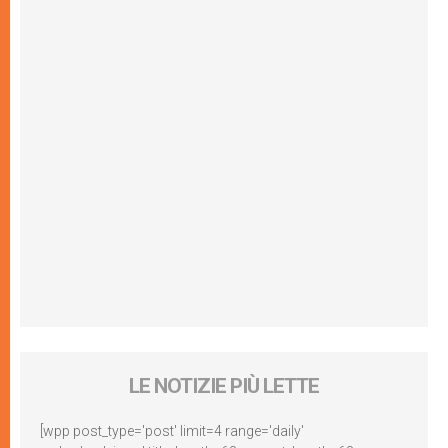
LE NOTIZIE PIÙ LETTE
[wpp post_type='post' limit=4 range='daily'