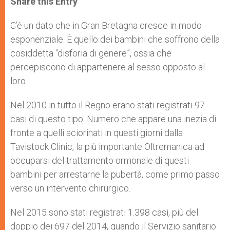
Share this Entry
s
e
b
t
e
A
n
o
e
p
g
o
r
C’è un dato che in Gran Bretagna cresce in modo
p
e
k
esponenziale. È quello dei bambini che soffrono della
r
cosiddetta “disforia di genere”, ossia che
percepiscono di appartenere al sesso opposto al
loro.
Nel 2010 in tutto il Regno erano stati registrati 97
casi di questo tipo. Numero che appare una inezia di
fronte a quelli sciorinati in questi giorni dalla
Tavistock Clinic, la più importante Oltremanica ad
occuparsi del trattamento ormonale di questi
bambini per arrestarne la pubertà, come primo passo
verso un intervento chirurgico.
Nel 2015 sono stati registrati 1.398 casi, più del
doppio dei 697 del 2014, quando il Servizio sanitario