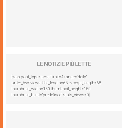
LE NOTIZIE PIÙ LETTE
[wpp post_type='post' limit=4 range='daily'
order_by='views' title_length=68 excerpt_length=68
thumbnail_width=150 thumbnail_height=150
thumbnail_build='predefined' stats_views=0]