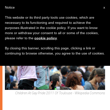
IT
Notice
x
This website or its third party tools use cookies, which are
necessary to its functioning and required to achieve the
MATRIMONIO E FAMIGLIA
purposes illustrated in the cookie policy. If you want to know
more or withdraw your consent to all or some of the cookies,
please refer to the
cookie policy
.
By closing this banner, scrolling this page, clicking a link or
continuing to browse otherwise, you agree to the use of cookies.
Children At Gay Pride 2011 Of Toulouse - Wikipedia Commons