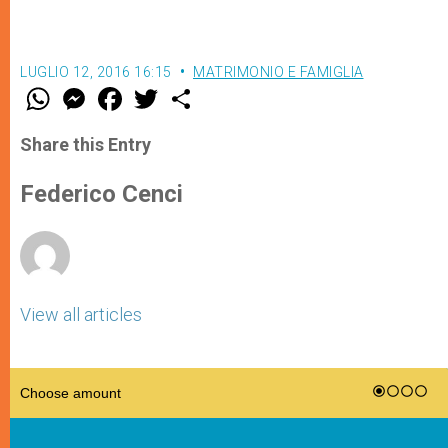
LUGLIO 12, 2016 16:15
MATRIMONIO E FAMIGLIA
W
M
F
T
S
h
e
a
w
h
a
s
c
i
a
t
s
e
t
r
Share this Entry
s
e
b
t
e
A
n
o
e
p
g
o
r
Federico Cenci
p
e
k
r
View all articles