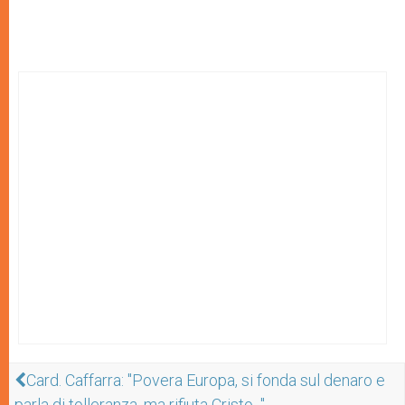
Card. Caffarra: "Povera Europa, si fonda sul denaro e
parla di tolleranza, ma rifiuta Cristo..."