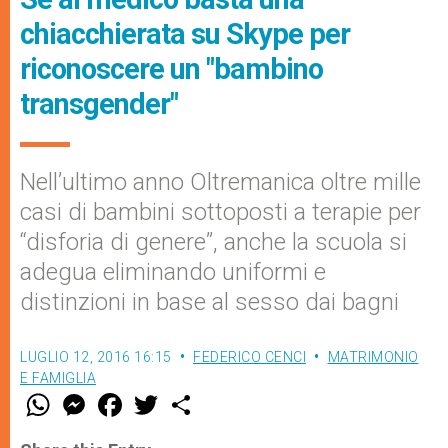
chiacchierata su Skype per
riconoscere un "bambino
transgender"
Nell’ultimo anno Oltremanica oltre mille
casi di bambini sottoposti a terapie per
“disforia di genere”, anche la scuola si
adegua eliminando uniformi e
distinzioni in base al sesso dai bagni
LUGLIO 12, 2016 16:15
FEDERICO CENCI
MATRIMONIO
E FAMIGLIA
W
M
F
T
S
h
e
a
w
h
a
s
c
i
a
t
s
e
t
r