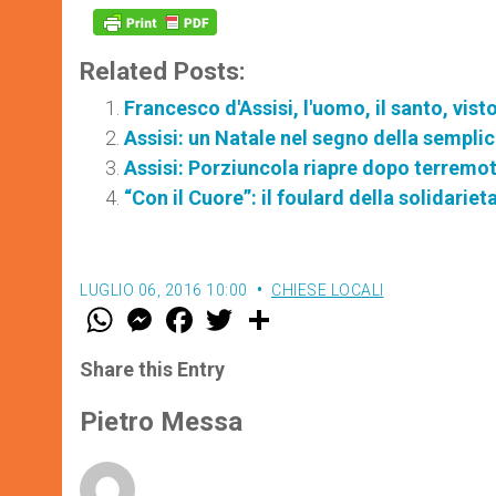
Related Posts:
Francesco d'Assisi, l'uomo, il santo, vis
Assisi: un Natale nel segno della semplic
Assisi: Porziuncola riapre dopo terremo
“Con il Cuore”: il foulard della solidarieta’
LUGLIO 06, 2016 10:00
CHIESE LOCALI
W
M
F
T
S
h
e
a
w
h
a
s
c
i
a
t
s
e
t
r
Share this Entry
s
e
b
t
e
A
n
o
e
p
g
o
r
Pietro Messa
p
e
k
r