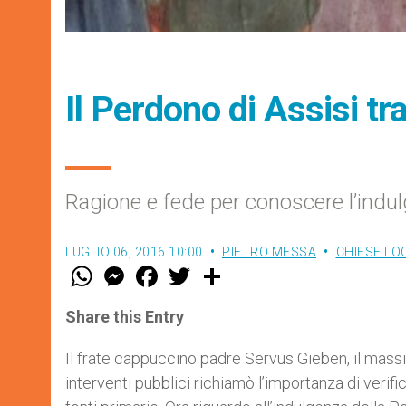
Il Perdono di Assisi tra
Ragione e fede per conoscere l’indul
LUGLIO 06, 2016 10:00
PIETRO MESSA
CHIESE LO
W
M
F
T
S
h
e
a
w
h
a
s
c
i
a
t
s
e
t
r
Share this Entry
s
e
b
t
e
A
n
o
e
p
g
o
r
Il frate cappuccino padre Servus Gieben, il massi
p
e
k
interventi pubblici richiamò l’importanza di veri
r