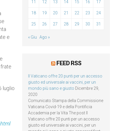
11
12
13
14
15
16
17
a
18
19
20
21
22
23
24
 se
25
26
27
28
29
30
31
nta
ate e
« Giu
Ago »
le
FEED RSS
 frate
Il Vaticano offre 20 punti per un accesso
giusto ed universale ai vaccini, per un
 luglio
mondo più sano e giusto
Dicembre 29,
2020
Comunicato Stampa della Commissione
Vaticana Covid-19 e della Pontificia
Accademia per la Vita The post Il
Vaticano offre 20 punti per un accesso
.html
giusto ed universale ai vaccini, per un