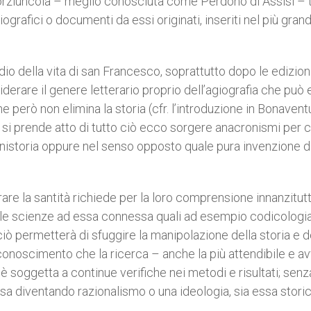
 Porziuncola – meglio conosciuta come Perdono di Assisi – t
grafici o documenti da essi originati, inseriti nel più gran
 della vita di san Francesco, soprattutto dopo le edizioni
iderare il genere letterario proprio dell’agiografia che può
e però non elimina la storia (cfr. l’introduzione in Bonavent
n si prende atto di tutto ciò ecco sorgere anacronismi per c
nistoria oppure nel senso opposto quale pura invenzione d
arrare la santità richiede per la loro comprensione innanzitut
te le scienze ad essa connessa quali ad esempio codicologia
 ciò permetterà di sfuggire la manipolazione della storia e d
riconoscimento che la ricerca – anche la più attendibile e a
è soggetta a continue verifiche nei metodi e risultati; senz
sa diventando razionalismo o una ideologia, sia essa stori