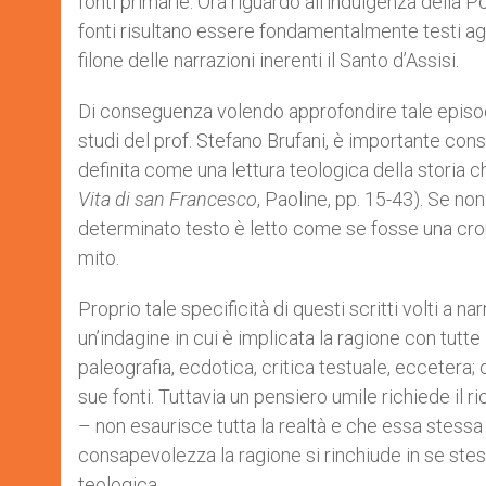
fonti primarie. Ora riguardo all’indulgenza della
fonti risultano essere fondamentalmente testi agio
filone delle narrazioni inerenti il Santo d’Assisi.
Di conseguenza volendo approfondire tale episodio
studi del prof. Stefano Brufani, è importante cons
definita come una lettura teologica della storia ch
Vita di san Francesco
, Paoline, pp. 15-43). Se no
determinato testo è letto come se fosse una cro
mito.
Proprio tale specificità di questi scritti volti a n
un’indagine in cui è implicata la ragione con tut
paleografia, ecdotica, critica testuale, eccetera;
sue fonti. Tuttavia un pensiero umile richiede il 
– non esaurisce tutta la realtà e che essa stessa 
consapevolezza la ragione si rinchiude in se stes
teologica.