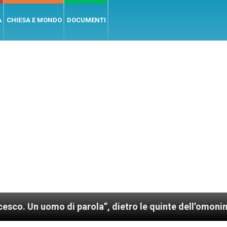
A
CHIESA E MONDO
DOCUMENTI
 parola”, dietro le quinte dell’omonimo film di Wim W