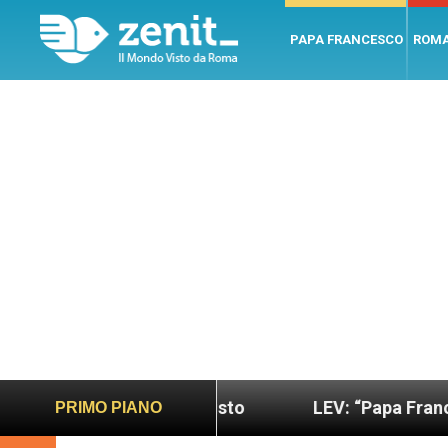
PAPA FRANCESCO
ROM
sano e giusto
LEV: “Papa Francesco. Un uomo di
PRIMO PIANO