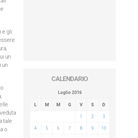
ali
de
 e gli
 essere
ura,
ui un
i un
CALENDARIO
to
Luglio 2016
,
elle
L
M
M
G
V
S
D
vveduta
1
2
3
a tale
4
5
6
7
8
9
10
ca o