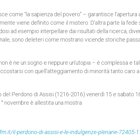
ce come “la sapienza del povero” – garantisce l’apertura 
mente viene definito come il mistero. D’altra parte la fede
osi ad esempio interpellare dai risultati della ricerca, dive
azionale, sono deleteri come mostrano vicende storiche pass
 non è ne un sogno e neppure un’utopia – è complessa e ta
costarsi con quell’atteggiamento di minorità tanto caro a
io del Perdono di Assisi (1216-2016) venerdì 15 e sabato 16
1° novembre è allestita una mostra.
fm.it/il-perdono-di-assisi-e-le-indulgenze-plenarie-72405-1