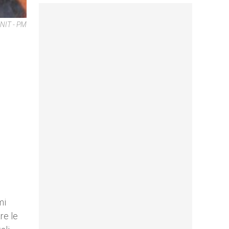
NIT - PM
mi
re le