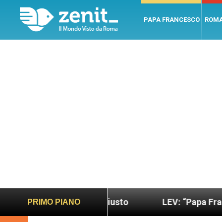
PAPA FRANCESCO
ROM
iù sano e giusto
LEV: “Papa Francesco. Un uomo
PRIMO PIANO