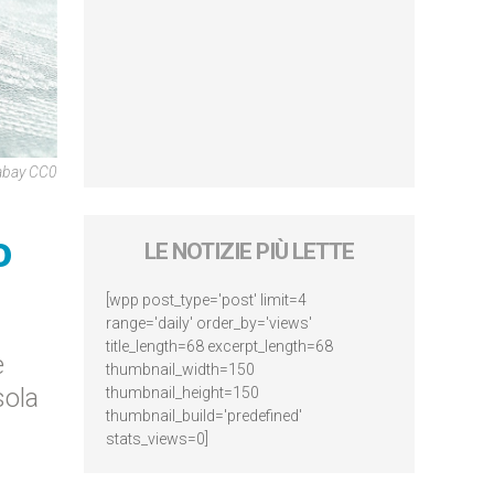
abay CC0
o
LE NOTIZIE PIÙ LETTE
[wpp post_type='post' limit=4
range='daily' order_by='views'
title_length=68 excerpt_length=68
e
thumbnail_width=150
sola
thumbnail_height=150
thumbnail_build='predefined'
stats_views=0]