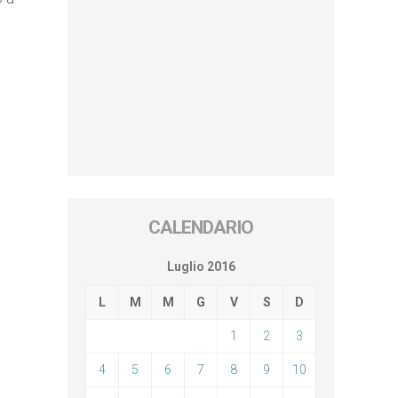
CALENDARIO
Luglio 2016
L
M
M
G
V
S
D
1
2
3
4
5
6
7
8
9
10