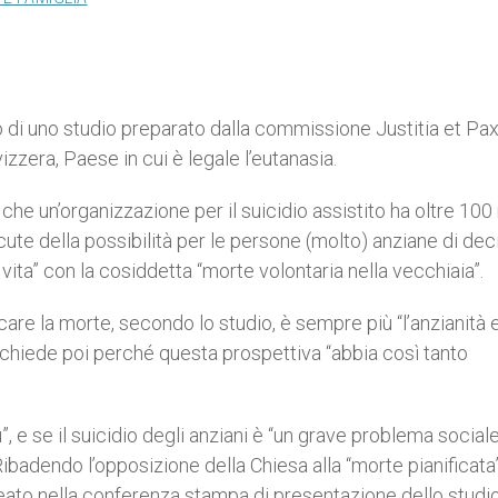
olo di uno studio preparato dalla commissione Justitia et Pa
izzera, Paese in cui è legale l’eutanasia.
che un’organizzazione per il suicidio assistito ha oltre 100
scute della possibilità per le persone (molto) anziane di de
vita” con la cosiddetta “morte volontaria nella vecchiaia”.
care la morte, secondo lo studio, è sempre più “l’anzianità e
 si chiede poi perché questa prospettiva “abbia così tanto
ù”, e se il suicidio degli anziani è “un grave problema sociale
Ribadendo l’opposizione della Chiesa alla “morte pianificata”
neato nella conferenza stampa di presentazione dello studi