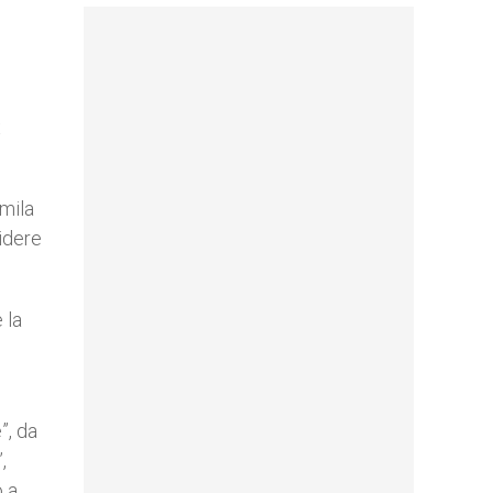
x
 mila
cidere
 la
”, da
,
o a