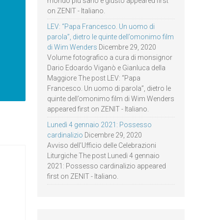
mondo più sano e giusto appeared first
on ZENIT - Italiano.
LEV: “Papa Francesco. Un uomo di
parola”, dietro le quinte dell’omonimo film
di Wim Wenders
Dicembre 29, 2020
Volume fotografico a cura di monsignor
Dario Edoardo Viganò e Gianluca della
Maggiore The post LEV: “Papa
Francesco. Un uomo di parola”, dietro le
quinte dell’omonimo film di Wim Wenders
appeared first on ZENIT - Italiano.
Lunedì 4 gennaio 2021: Possesso
cardinalizio
Dicembre 29, 2020
Avviso dell’Ufficio delle Celebrazioni
Liturgiche The post Lunedì 4 gennaio
2021: Possesso cardinalizio appeared
first on ZENIT - Italiano.