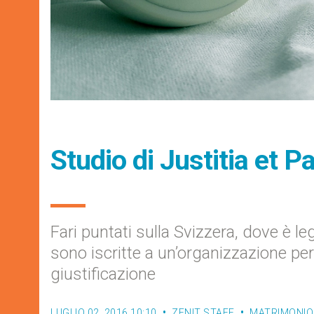
Studio di Justitia et Pa
Fari puntati sulla Svizzera, dove è l
sono iscritte a un’organizzazione per 
giustificazione
LUGLIO 02, 2016 10:10
ZENIT STAFF
MATRIMONIO 