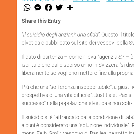
W
M
F
T
S
h
e
a
w
h
a
s
c
i
a
t
s
e
t
r
Share this Entry
s
e
b
t
e
A
n
o
e
p
g
o
r
“Il suicidio degli anziani: una sfida”
. Questo il tit
p
e
k
elvetica e pubblicato sul sito dei vescovi della Sv
r
Il dato di partenza – come rileva l’agenzia
Sir
– è 
iscritti e che dallo scorso anno in Svizzera “si di
liberamente se vogliono mettere fine alla propria 
Più che una “sofferenza insopportabile”, a giustifi
prospettiva di una vita difficile”. Justitia et Pax
successo” nella popolazione elvetica e non solo.
Il suicidio si è “affrancato dalla condizione di tab
alcuni è considerato una “soluzione individuale”. 
mons. Felix Gmür, vescovo di Basilea, ha sottoli