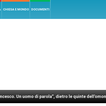
A
CHIESA E MONDO
DOCUMENTI
 di parola”, dietro le quinte dell’omonimo film di Wi