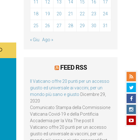
11
12
13
14
15
16
17
18
19
20
21
22
23
24
25
26
27
28
29
30
31
« Giu
Ago »
FEED RSS
Il Vaticano offre 20 punti per un accesso
giusto ed universale ai vaccini, per un
mondo più sano e giusto
Dicembre 29,
2020
Comunicato Stampa della Commissione
Vaticana Covid-19 e della Pontificia
Accademia per la Vita The post Il
Vaticano offre 20 punti per un accesso
giusto ed universale ai vaccini, per un