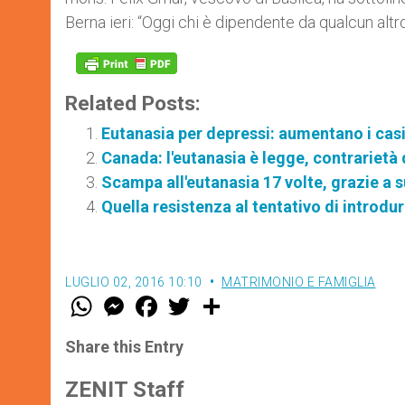
Berna ieri: “Oggi chi è dipendente da qualcun alt
Related Posts:
Eutanasia per depressi: aumentano i cas
Canada: l'eutanasia è legge, contrarietà 
Scampa all'eutanasia 17 volte, grazie a 
Quella resistenza al tentativo di introdur
LUGLIO 02, 2016 10:10
MATRIMONIO E FAMIGLIA
W
M
F
T
S
h
e
a
w
h
a
s
c
i
a
t
s
e
t
r
Share this Entry
s
e
b
t
e
A
n
o
e
p
g
o
r
ZENIT Staff
p
e
k