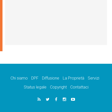
Chi siamo
DPF
Diffusione
La Proprietà
Servizi
Status legale
Copyright
Contattaci