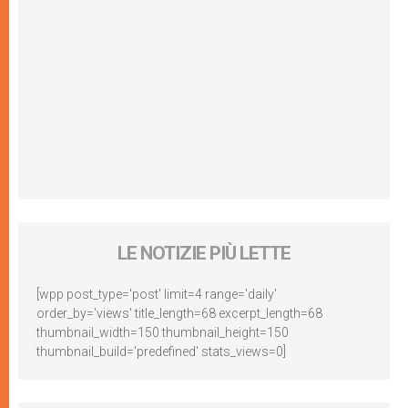
LE NOTIZIE PIÙ LETTE
[wpp post_type='post' limit=4 range='daily'
order_by='views' title_length=68 excerpt_length=68
thumbnail_width=150 thumbnail_height=150
thumbnail_build='predefined' stats_views=0]