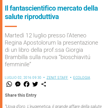
Il fantascientifico mercato della
salute riproduttiva
Martedì 12 luglio presso l’Ateneo
Regina Apostolorum la presentazione
di un libro della prof.ssa Giorgia
Brambilla sulla nuova “bioschiavitú
femminile”
LUGLIO 02, 2016 09:30
ZENIT STAFF
ECOLOGIA
W
M
F
T
S
h
e
a
w
h
a
s
c
i
a
t
s
e
t
r
Share this Entry
s
e
b
t
e
A
n
o
e
p
g
o
r
“Uova d’oro. L’eugenetica, il grande affare della salute