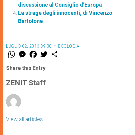
discussione al Consiglio d’Europa
La strage degli innocenti, di Vincenzo
Bertolone
LUGLIO 02, 2016 09:30
ECOLOGIA
W
M
F
T
S
h
e
a
w
h
a
s
c
i
a
t
s
e
t
r
Share this Entry
s
e
b
t
e
A
n
o
e
p
g
o
r
ZENIT Staff
p
e
k
r
View all articles