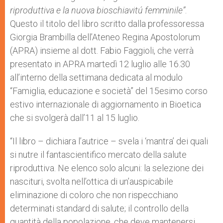
p
e
k
riproduttiva e la nuova bioschiavitú femminile”
r
.
Questo il titolo del libro scritto dalla professoressa
Giorgia Brambilla dell’Ateneo Regina Apostolorum
(APRA) insieme al dott. Fabio Faggioli, che verrà
presentato in APRA martedì 12 luglio alle 16.30
all’interno della settimana dedicata al modulo
“Famiglia, educazione e società” del 15esimo corso
estivo internazionale di aggiornamento in Bioetica
che si svolgerà dall’11 al 15 luglio.
“Il libro – dichiara l’autrice – svela i ‘mantra’ dei quali
si nutre il fantascientifico mercato della salute
riproduttiva. Ne elenco solo alcuni: la selezione dei
nascituri, svolta nell’ottica di un’auspicabile
eliminazione di coloro che non rispecchiano
determinati standard di salute; il controllo della
quantità della popolazione, che deve mantenersi