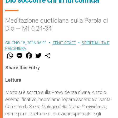
Meditazione quotidiana sulla Parola di
Dio — Mt 6,24-34
GIUGNO 18, 2016 06:00
ZENIT STAFF
SPIRITUALITÀ E
PREGHIERA
W
M
F
T
S
h
e
a
w
h
a
s
c
i
a
t
s
e
t
r
Share this Entry
s
e
b
t
e
A
n
o
e
p
g
o
r
Lettura
p
e
k
r
Molto si è scritto sulla Provvidenza divina. A titolo
esemplificativo, ricordiamo l’opera ascetica di santa
Caterina da Siena
Dialogo della Divina Provvidenza
,
come pure le lettere di direzione spirituale e gli