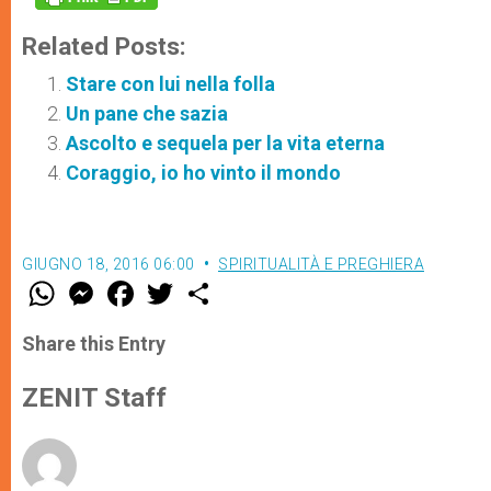
Related Posts:
Stare con lui nella folla
Un pane che sazia
Ascolto e sequela per la vita eterna
Coraggio, io ho vinto il mondo
GIUGNO 18, 2016 06:00
SPIRITUALITÀ E PREGHIERA
W
M
F
T
S
h
e
a
w
h
a
s
c
i
a
t
s
e
t
r
Share this Entry
s
e
b
t
e
A
n
o
e
p
g
o
r
ZENIT Staff
p
e
k
r