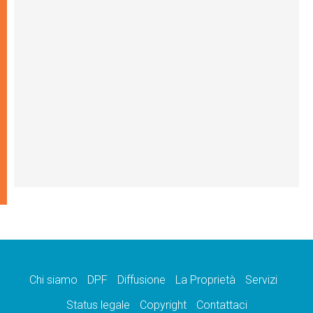
Chi siamo
DPF
Diffusione
La Proprietà
Servizi
Status legale
Copyright
Contattaci