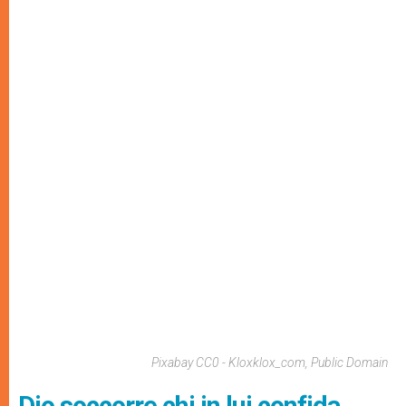
Pixabay CC0 - Kloxklox_com, Public Domain
Dio soccorre chi in lui confida