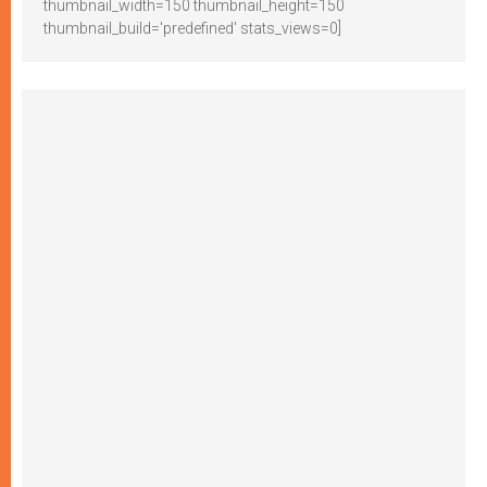
thumbnail_width=150 thumbnail_height=150
thumbnail_build='predefined' stats_views=0]