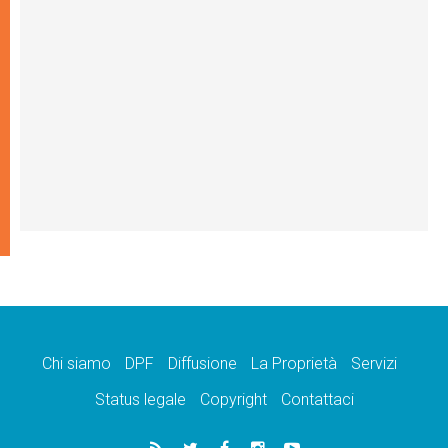
Chi siamo
DPF
Diffusione
La Proprietà
Servizi
Status legale
Copyright
Contattaci