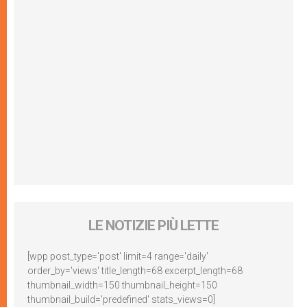
LE NOTIZIE PIÙ LETTE
[wpp post_type='post' limit=4 range='daily'
order_by='views' title_length=68 excerpt_length=68
thumbnail_width=150 thumbnail_height=150
thumbnail_build='predefined' stats_views=0]