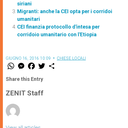
siriani
Migranti: anche la CEI opta per i corridoi
umanitari
CEI finanzia protocollo d'intesa per
corridoio umanitario con l'Etiopia
GIUGNO 16, 2016 10:09
CHIESE LOCALI
W
M
F
T
S
h
e
a
w
h
a
s
c
i
a
t
s
e
t
r
Share this Entry
s
e
b
t
e
A
n
o
e
p
g
o
r
ZENIT Staff
p
e
k
r
View all articles