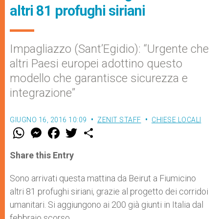
altri 81 profughi siriani
Impagliazzo (Sant’Egidio): “Urgente che
altri Paesi europei adottino questo
modello che garantisce sicurezza e
integrazione”
GIUGNO 16, 2016 10:09
ZENIT STAFF
CHIESE LOCALI
W
M
F
T
S
h
e
a
w
h
a
s
c
i
a
t
s
e
t
r
Share this Entry
s
e
b
t
e
A
n
o
e
p
g
o
r
Sono arrivati questa mattina da Beirut a Fiumicino
p
e
k
altri 81 profughi siriani, grazie al progetto dei corridoi
r
umanitari. Si aggiungono ai 200 già giunti in Italia dal
febbraio scorso.