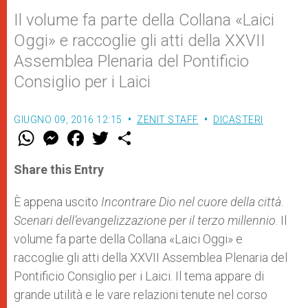
Il volume fa parte della Collana «Laici
Oggi» e raccoglie gli atti della XXVII
Assemblea Plenaria del Pontificio
Consiglio per i Laici
GIUGNO 09, 2016 12:15
ZENIT STAFF
DICASTERI
W
M
F
T
S
h
e
a
w
h
a
s
c
i
a
t
s
e
t
r
Share this Entry
s
e
b
t
e
A
n
o
e
p
g
o
r
È appena uscito
Incontrare Dio nel cuore della città
.
p
e
k
Scenari dell’evangelizzazione per il terzo millennio
r
. Il
volume fa parte della Collana «Laici Oggi» e
raccoglie gli atti della XXVII Assemblea Plenaria del
Pontificio Consiglio per i Laici. Il tema appare di
grande utilità e le vare relazioni tenute nel corso