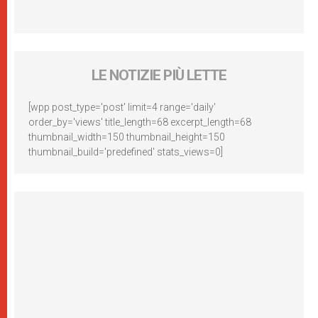
LE NOTIZIE PIÙ LETTE
[wpp post_type='post' limit=4 range='daily'
order_by='views' title_length=68 excerpt_length=68
thumbnail_width=150 thumbnail_height=150
thumbnail_build='predefined' stats_views=0]