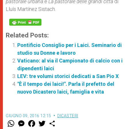
pastorale urbana
e
La pastorale delle grandi città
di
Lluís Martínez Sistach.
Related Posts:
Pontificio Consiglio per i Laici. Seminario di
studio su Donne e lavoro
Vaticano: al via il Campionato di calcio con i
dipendenti laici
LEV: tre volumi storici dedicati a San Pio X
"È il tempo dei laici!". Parla il prefetto del
nuovo Dicastero laici, famiglia e vita
GIUGNO 09, 2016 12:15
DICASTERI
W
M
F
T
S
h
e
a
w
h