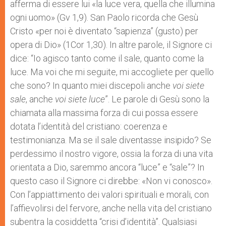
afferma di essere lui «la luce vera, quella che illumina
ogni uomo» (Gv 1,9). San Paolo ricorda che Gesù
Cristo «per noi è diventato “sapienza” (gusto) per
opera di Dio» (1Cor 1,30). In altre parole, il Signore ci
dice: “Io agisco tanto come il sale, quanto come la
luce. Ma voi che mi seguite, mi accogliete per quello
che sono? In quanto miei discepoli anche
voi siete
sale
, anche
voi siete luce
”. Le parole di Gesù sono la
chiamata alla massima forza di cui possa essere
dotata l’identità del cristiano: coerenza e
testimonianza. Ma se il sale diventasse insipido? Se
perdessimo il nostro vigore, ossia la forza di una vita
orientata a Dio, saremmo ancora “luce” e “sale”? In
questo caso il Signore ci direbbe: «Non vi conosco».
Con l’appiattimento dei valori spirituali e morali, con
l’affievolirsi del fervore, anche nella vita del cristiano
subentra la cosiddetta “crisi d’identità”. Qualsiasi