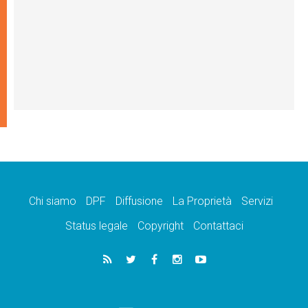
Chi siamo
DPF
Diffusione
La Proprietà
Servizi
Status legale
Copyright
Contattaci