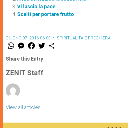
Vi lascio la pace
Scelti per portare frutto
GIUGNO 07, 2016 06:00
SPIRITUALITÀ E PREGHIERA
W
M
F
T
S
h
e
a
w
h
a
s
c
i
a
t
s
e
t
r
Share this Entry
s
e
b
t
e
A
n
o
e
p
g
o
r
ZENIT Staff
p
e
k
r
View all articles