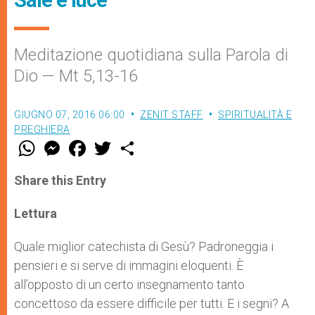
Meditazione quotidiana sulla Parola di
Dio — Mt 5,13-16
GIUGNO 07, 2016 06:00
ZENIT STAFF
SPIRITUALITÀ E
PREGHIERA
W
M
F
T
S
h
e
a
w
h
a
s
c
i
a
t
s
e
t
r
Share this Entry
s
e
b
t
e
A
n
o
e
p
g
o
r
Lettura
p
e
k
r
Quale miglior catechista di Gesù? Padroneggia i
pensieri e si serve di immagini eloquenti. È
all’opposto di un certo insegnamento tanto
concettoso da essere difficile per tutti. E i segni? A