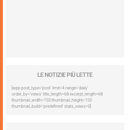
LE NOTIZIE PIÙ LETTE
[wpp post_type='post' limit=4 range='daily'
order_by='views' title_length=68 excerpt_length=68
thumbnail_width=150 thumbnail_height=150
thumbnail_build='predefined' stats_views=0]