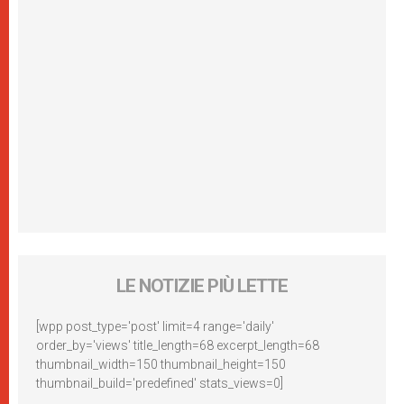
LE NOTIZIE PIÙ LETTE
[wpp post_type='post' limit=4 range='daily'
order_by='views' title_length=68 excerpt_length=68
thumbnail_width=150 thumbnail_height=150
thumbnail_build='predefined' stats_views=0]