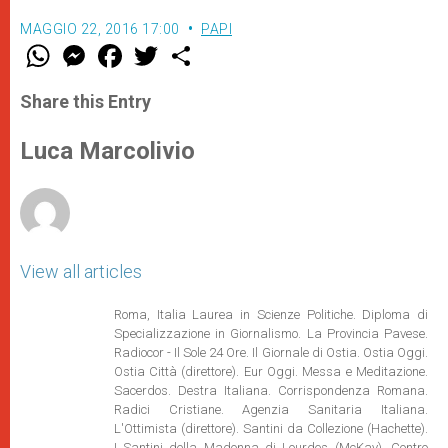
MAGGIO 22, 2016 17:00
PAPI
W
M
F
T
S
h
e
a
w
h
a
s
c
i
a
t
s
e
t
r
Share this Entry
s
e
b
t
e
A
n
o
e
p
g
o
r
Luca Marcolivio
p
e
k
r
View all articles
Roma, Italia Laurea in Scienze Politiche. Diploma di
Specializzazione in Giornalismo. La Provincia Pavese.
Radiocor - Il Sole 24 Ore. Il Giornale di Ostia. Ostia Oggi.
Ostia Città (direttore). Eur Oggi. Messa e Meditazione.
Sacerdos. Destra Italiana. Corrispondenza Romana.
Radici Cristiane. Agenzia Sanitaria Italiana.
L'Ottimista (direttore). Santini da Collezione (Hachette).
I Santini della Madonna di Lourdes (McKay). Contro