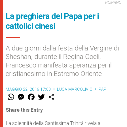
ROMANO
La preghiera del Papa per i
cattolici cinesi
A due giorni dalla festa della Vergine di
Sheshan, durante il Regina Coeli,
Francesco manifesta speranza per il
cristianesimo in Estremo Oriente
MAGGIO 22, 2016 17:00
LUCA MARCOLIVIO
PAPI
W
M
F
T
S
h
e
a
w
h
a
s
c
i
a
t
s
e
t
r
Share this Entry
s
e
b
t
e
A
n
o
e
p
g
o
r
La solennità della Santissima Trinità rivela ai
p
e
k