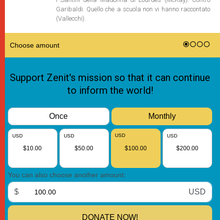
Garibaldi. Quello che a scuola non vi hanno raccontato
(Vallecchi).