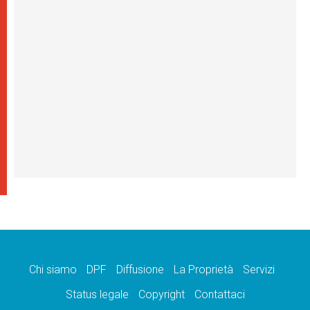
Chi siamo
DPF
Diffusione
La Proprietà
Servizi
Status legale
Copyright
Contattaci