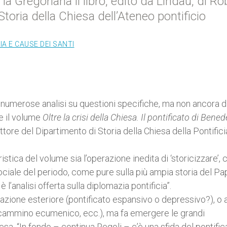
a Gregoriana il libro, edito da Lindau, di Ro
Storia della Chiesa dell’Ateneo pontificio
A E CAUSE DEI SANTI
i numerose analisi su questioni specifiche, ma non ancora d
e il volume
Oltre la crisi della Chiesa. Il pontificato di Bened
ttore del Dipartimento di Storia della Chiesa della Pontifici
stica del volume sia l’operazione inedita di ‘storicizzare’, 
sociale del periodo, come pure sulla più ampia storia del Pa
’analisi offerta sulla diplomazia pontificia”.
azione esteriore (pontificato espansivo o depressivo?), o 
i, cammino ecumenico, ecc.), ma fa emergere le grandi
esa. “In fondo – continua Regoli – c’è una sfida del pontific