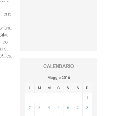
ilibrio
oriana,
Silva
fico
ardi,
bblica
.
CALENDARIO
Maggio 2016
L
M
M
G
V
S
D
1
2
3
4
5
6
7
8