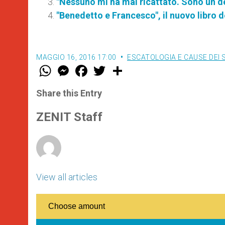
"Nessuno mi ha mai ricattato. Sono un de
"Benedetto e Francesco", il nuovo libro d
MAGGIO 16, 2016 17:00
ESCATOLOGIA E CAUSE DEI 
W
M
F
T
S
h
e
a
w
h
a
s
c
i
a
t
s
e
t
r
Share this Entry
s
e
b
t
e
A
n
o
e
p
g
o
r
ZENIT Staff
p
e
k
r
View all articles