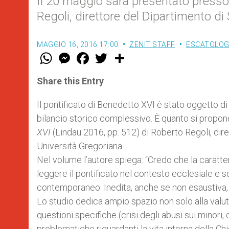
Il 20 maggio sarà presentato presso l
Regoli, direttore del Dipartimento di 
MAGGIO 16, 2016 17:00
ZENIT STAFF
ESCATOLOGI
W
M
F
T
S
h
e
a
w
h
a
s
c
i
a
t
s
e
t
r
Share this Entry
s
e
b
t
e
A
n
o
e
p
g
o
r
Il pontificato di Benedetto XVI è stato oggetto d
p
e
k
bilancio storico complessivo. È quanto si propon
r
XVI
(Lindau 2016, pp. 512) di Roberto Regoli, dire
Università Gregoriana.
Nel volume l’autore spiega: “Credo che la caratteri
leggere il pontificato nel contesto ecclesiale e 
contemporaneo. Inedita, anche se non esaustiva, è l
Lo studio dedica ampio spazio non solo alla valut
questioni specifiche (crisi degli abusi sui minor
problematiche riguardanti la vita interna della Chi