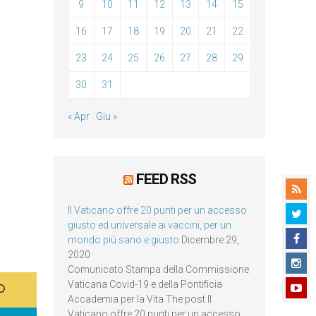
9
10
11
12
13
14
15
16
17
18
19
20
21
22
23
24
25
26
27
28
29
30
31
« Apr
Giu »
FEED RSS
Il Vaticano offre 20 punti per un accesso
giusto ed universale ai vaccini, per un
mondo più sano e giusto
Dicembre 29,
2020
Comunicato Stampa della Commissione
Vaticana Covid-19 e della Pontificia
Accademia per la Vita The post Il
Vaticano offre 20 punti per un accesso