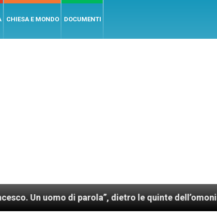
A
CHIESA E MONDO
DOCUMENTI
i parola”, dietro le quinte dell’omonimo film di Wim 