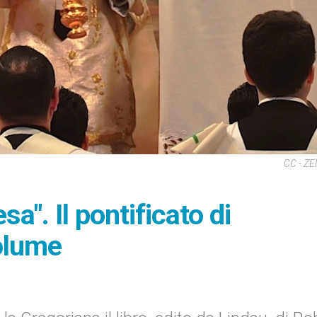
CC - Z
esa". Il pontificato di
olume