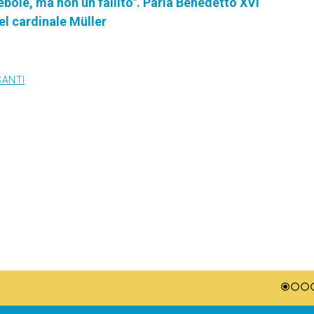
bole, ma non un fallito". Parla Benedetto XVI
el cardinale Müller
SANTI