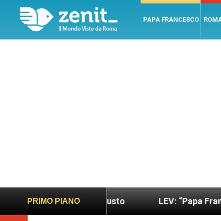
PAPA FRANCESCO
ROM
 sano e giusto
LEV: “Papa Francesco. Un uomo d
PRIMO PIANO