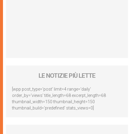
LE NOTIZIE PIÙ LETTE
[wpp post_type='post' limit=4 range='daily'
order_by='views' title_length=68 excerpt_length=68
thumbnail_width=150 thumbnail_height=150
thumbnail_build='predefined' stats_views=0]