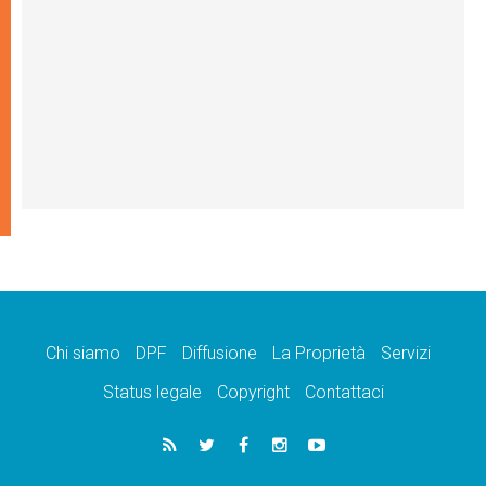
Chi siamo
DPF
Diffusione
La Proprietà
Servizi
Status legale
Copyright
Contattaci