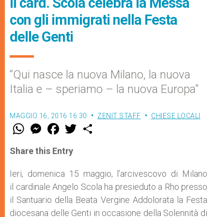
Il card. Scola celebra la Messa
con gli immigrati nella Festa
delle Genti
“Qui nasce la nuova Milano, la nuova
Italia e – speriamo – la nuova Europa”
MAGGIO 16, 2016 16:30
ZENIT STAFF
CHIESE LOCALI
W
M
F
T
S
h
e
a
w
h
a
s
c
i
a
t
s
e
t
r
Share this Entry
s
e
b
t
e
A
n
o
e
p
g
o
r
Ieri, domenica 15 maggio, l’arcivescovo di Milano
p
e
k
il cardinale Angelo Scola ha presieduto a Rho presso
r
il Santuario della Beata Vergine Addolorata la Festa
diocesana delle Genti in occasione della Solennità di