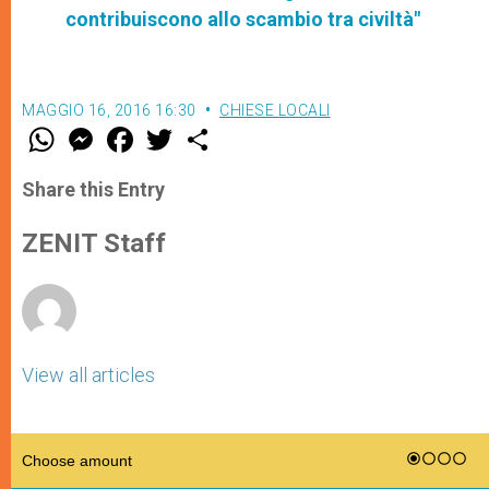
contribuiscono allo scambio tra civiltà"
MAGGIO 16, 2016 16:30
CHIESE LOCALI
W
M
F
T
S
h
e
a
w
h
a
s
c
i
a
t
s
e
t
r
Share this Entry
s
e
b
t
e
A
n
o
e
p
g
o
r
ZENIT Staff
p
e
k
r
View all articles