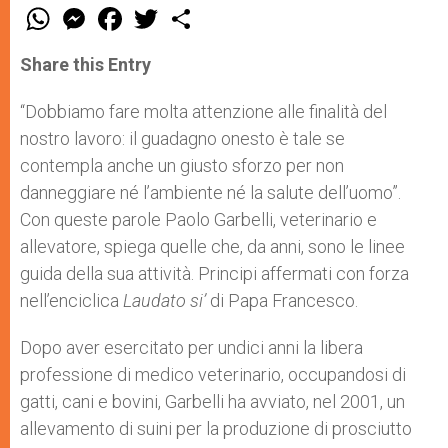
W
M
F
T
S
h
e
a
w
h
a
s
c
i
a
t
s
e
t
r
Share this Entry
s
e
b
t
e
A
n
o
e
p
g
o
r
“Dobbiamo fare molta attenzione alle finalità del
p
e
k
nostro lavoro: il guadagno onesto è tale se
r
contempla anche un giusto sforzo per non
danneggiare né l’ambiente né la salute dell’uomo”.
Con queste parole Paolo Garbelli, veterinario e
allevatore, spiega quelle che, da anni, sono le linee
guida della sua attività. Principi affermati con forza
nell’enciclica
Laudato si’
di Papa Francesco.
Dopo aver esercitato per undici anni la libera
professione di medico veterinario, occupandosi di
gatti, cani e bovini, Garbelli ha avviato, nel 2001, un
allevamento di suini per la produzione di prosciutto