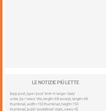
LE NOTIZIE PIÙ LETTE
[wpp post_type='post' limit=4 range='daily'
order_by='views' title_length=68 excerpt_length=68
thumbnail_width=150 thumbnail_height=150
thumbnail_build='predefined' stats_views=0]