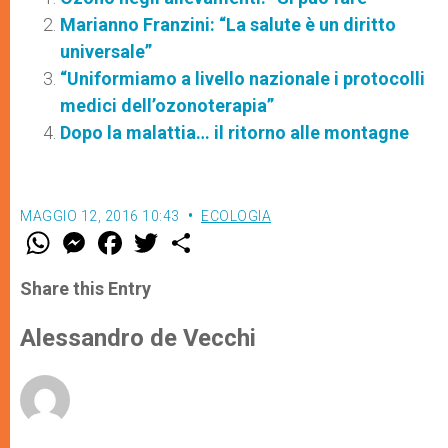
Marianno Franzini: “La salute è un diritto
universale”
“Uniformiamo a livello nazionale i protocolli
medici dell’ozonoterapia”
Dopo la malattia… il ritorno alle montagne
MAGGIO 12, 2016 10:43
ECOLOGIA
W
M
F
T
S
h
e
a
w
h
a
s
c
i
a
t
s
e
t
r
Share this Entry
s
e
b
t
e
A
n
o
e
p
g
o
r
Alessandro de Vecchi
p
e
k
r