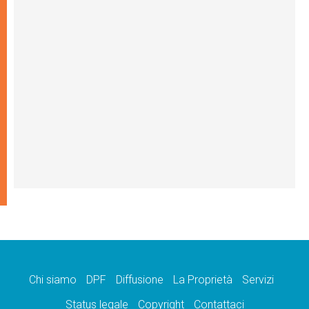
Chi siamo
DPF
Diffusione
La Proprietà
Servizi
Status legale
Copyright
Contattaci