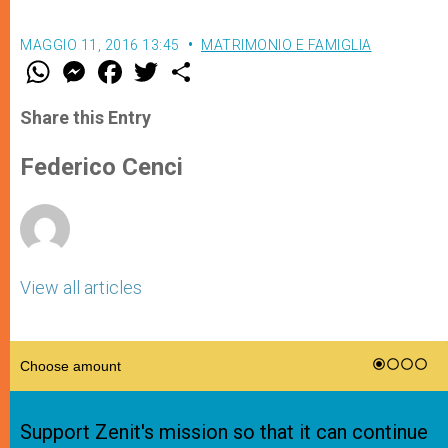
MAGGIO 11, 2016 13:45
MATRIMONIO E FAMIGLIA
W
M
F
T
S
h
e
a
w
h
a
s
c
i
a
t
s
e
t
r
Share this Entry
s
e
b
t
e
A
n
o
e
p
g
o
r
Federico Cenci
p
e
k
r
View all articles