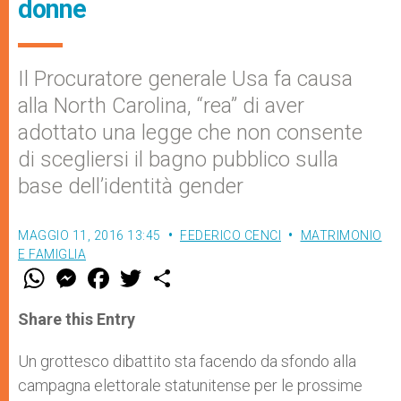
donne
Il Procuratore generale Usa fa causa
alla North Carolina, “rea” di aver
adottato una legge che non consente
di scegliersi il bagno pubblico sulla
base dell’identità gender
MAGGIO 11, 2016 13:45
FEDERICO CENCI
MATRIMONIO
E FAMIGLIA
W
M
F
T
S
h
e
a
w
h
a
s
c
i
a
t
s
e
t
r
Share this Entry
s
e
b
t
e
A
n
o
e
p
g
o
r
Un grottesco dibattito sta facendo da sfondo alla
p
e
k
campagna elettorale statunitense per le prossime
r