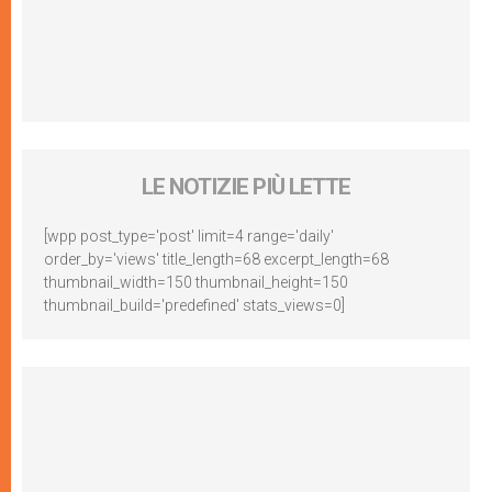
LE NOTIZIE PIÙ LETTE
[wpp post_type='post' limit=4 range='daily'
order_by='views' title_length=68 excerpt_length=68
thumbnail_width=150 thumbnail_height=150
thumbnail_build='predefined' stats_views=0]