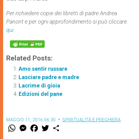
Per richiedere copie dei libretti di padre Andrea
Panont e per ogni approfondimento si può cliccare
qui
.
Related Posts:
Amo sentir russare
Lasciare padre e madre
Lacrime di gioia
Edizioni del pane
MAGGIO 11, 2016 06:30
SPIRITUALITÀ E PREGHIERA
W
M
F
T
S
h
e
a
w
h
a
s
c
i
a