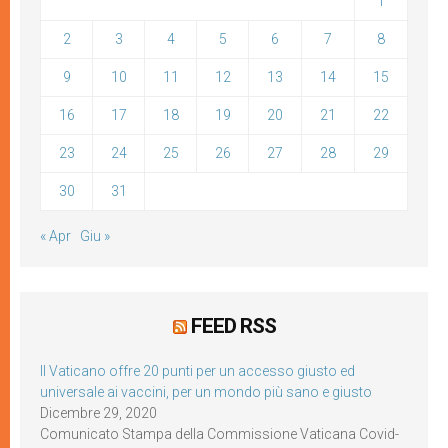
1
2
3
4
5
6
7
8
9
10
11
12
13
14
15
16
17
18
19
20
21
22
23
24
25
26
27
28
29
30
31
« Apr
Giu »
FEED RSS
Il Vaticano offre 20 punti per un accesso giusto ed
universale ai vaccini, per un mondo più sano e giusto
Dicembre 29, 2020
Comunicato Stampa della Commissione Vaticana Covid-