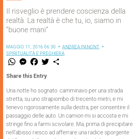
Il risveglio è prendere coscienza della
realtà. La realtà è che tu, io, siamo in
“buone mani”
MAGGIO 11, 2016 06:30
ANDREA PANONT
SPIRITUALITÀ E PREGHIERA
W
M
F
T
S
h
e
a
w
h
a
s
c
i
a
t
s
e
t
r
Share this Entry
s
e
b
t
e
A
n
o
e
p
g
o
r
Una notte ho sognato: camminavo per una strada
p
e
k
stretta, su uno strapiombo di trecento metri, e mi
r
tenevo rigorosamente sulla destra, per consentire il
passaggio delle auto. Un camion mi si accosta e mi
stringe fino a farmi scivolare. Ma, prima di precipitare
nell’abisso riesco ad afferrare una radice sporgente