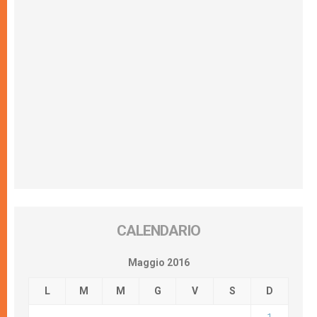
CALENDARIO
Maggio 2016
L
M
M
G
V
S
D