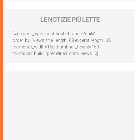
LE NOTIZIE PIÙ LETTE
[wpp post_type='post' limit=4 range='daily'
order_by='views' title_length=68 excerpt_length=68
thumbnail_width=150 thumbnail_height=150
thumbnail_build='predefined' stats_views=0]