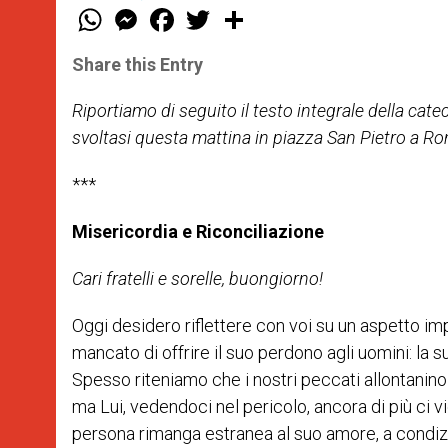
W
M
F
T
S
h
e
a
w
h
a
s
c
i
a
t
s
e
t
r
Share this Entry
s
e
b
t
e
A
n
o
e
p
g
o
r
Riportiamo di seguito il testo integrale della ca
p
e
k
svoltasi questa mattina in piazza San Pietro a R
r
***
Misericordia e Riconciliazione
Cari fratelli e sorelle, buongiorno!
Oggi desidero riflettere con voi su un aspetto imp
mancato di offrire il suo perdono agli uomini: la 
Spesso riteniamo che i nostri peccati allontanino i
ma Lui, vedendoci nel pericolo, ancora di più ci v
persona rimanga estranea al suo amore, a condizio