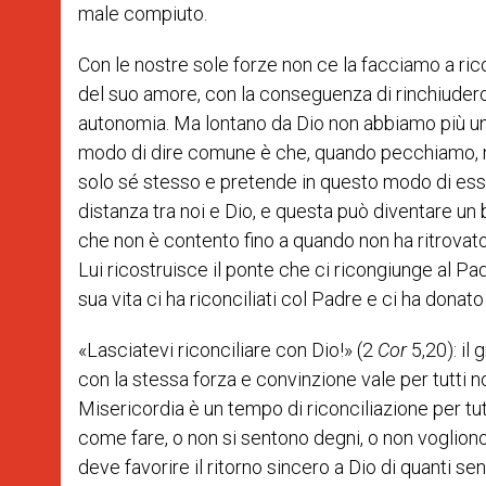
male compiuto.
Con le nostre sole forze non ce la facciamo a rico
del suo amore, con la conseguenza di rinchiuderci 
autonomia. Ma lontano da Dio non abbiamo più una
modo di dire comune è che, quando pecchiamo, noi 
solo sé stesso e pretende in questo modo di esser
distanza tra noi e Dio, e questa può diventare un
che non è contento fino a quando non ha ritrova
Lui ricostruisce il ponte che ci ricongiunge al Padre
sua vita ci ha riconciliati col Padre e ci ha donato
«Lasciatevi riconciliare con Dio!» (2
Cor
5,20): il 
con la stessa forza e convinzione vale per tutti n
Misericordia è un tempo di riconciliazione per tu
come fare, o non si sentono degni, o non voglio
deve favorire il ritorno sincero a Dio di quanti s