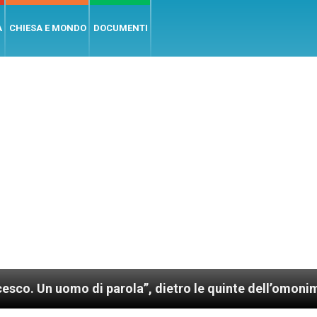
A
CHIESA E MONDO
DOCUMENTI
parola”, dietro le quinte dell’omonimo film di Wim We