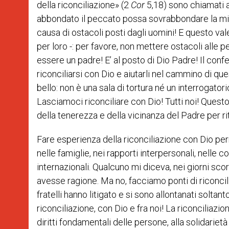
della riconciliazione» (2
Cor
5,18) sono chiamati a
abbondato il peccato possa sovrabbondare la mis
causa di ostacoli posti dagli uomini! E questo val
per loro -: per favore, non mettere ostacoli alle 
essere un padre! E’ al posto di Dio Padre! Il co
riconciliarsi con Dio e aiutarli nel cammino di qu
bello: non è una sala di tortura né un interrogato
Lasciamoci riconciliare con Dio! Tutti noi! Quest
della tenerezza e della vicinanza del Padre per rit
Fare esperienza della riconciliazione con Dio perm
nelle famiglie, nei rapporti interpersonali, nelle 
internazionali. Qualcuno mi diceva, nei giorni sc
avesse ragione. Ma no, facciamo ponti di riconcil
fratelli hanno litigato e si sono allontanati soltan
riconciliazione, con Dio e fra noi! La riconciliazi
diritti fondamentali delle persone, alla solidarietà 