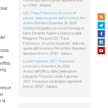
mondo più sano e giusto appeared first
on ZENIT - Italiano.
 sua
LEV: “Papa Francesco. Un uomo di
parola”, dietro le quinte dell’omonimo film
di Wim Wenders
Dicembre 29, 2020
Volume fotografico a cura di monsignor
Dario Edoardo Viganò e Gianluca della
del
Maggiore The post LEV: “Papa
Francesco. Un uomo di parola”, dietro le
quinte dell’omonimo film di Wim Wenders
possa
appeared first on ZENIT - Italiano.
ne,
Lunedì 4 gennaio 2021: Possesso
flitti,
cardinalizio
Dicembre 29, 2020
rtà,
Avviso dell’Ufficio delle Celebrazioni
Liturgiche The post Lunedì 4 gennaio
2021: Possesso cardinalizio appeared
first on ZENIT - Italiano.
ccresce
io
 la