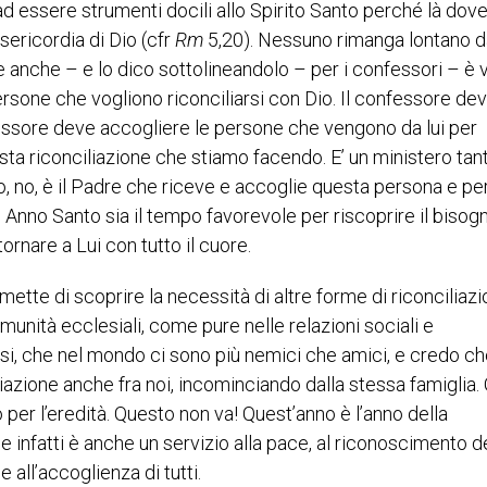
d essere strumenti docili allo Spirito Santo perché là dov
ericordia di Dio (cfr
Rm
5,20). Nessuno rimanga lontano d
e anche – e lo dico sottolineandolo – per i confessori – è 
persone che vogliono riconciliarsi con Dio. Il confessore de
nfessore deve accogliere le persone che vengono da lui per
esta riconciliazione che stiamo facendo. E’ un ministero tan
rio, no, è il Padre che riceve e accoglie questa persona e pe
o Anno Santo sia il tempo favorevole per riscoprire il bisog
ornare a Lui con tutto il cuore.
ette di scoprire la necessità di altre forme di riconciliazi
comunità ecclesiali, come pure nelle relazioni sociali e
orsi, che nel mondo ci sono più nemici che amici, e credo c
iazione anche fra noi, incominciando dalla stessa famiglia.
to per l’eredità. Questo non va! Quest’anno è l’anno della
one infatti è anche un servizio alla pace, al riconoscimento d
e all’accoglienza di tutti.