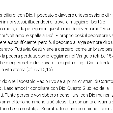
nciliarci con Dio. Il peccato è davvero un’espressione di ri
in noi stessi, illudendoci di trovare maggiore libertà e
 meta, e da pellegrini in questo mondo diventiamo “erranti
“voltiamo le spalle a Dio”. E’ proprio così; il peccatore 
e autosufficiente; perciò, il peccato allarga sempre di più
 baratro. Tuttavia, Gesù viene a cercarci come un bravo pas
to la pecora perduta, come leggiamo nel Vangelo (cfr
Lc
15,
 e ci permette di ritrovare la dignità di figli. Con l’offerta 
 la vita eterna (cfr
Gv
10,15).
grido che l’apostolo Paolo rivolse ai primi cristiani di Corinto
oi. Lasciamoci riconciliare con Dio! Questo Giubileo della
tti. Tante persone vorrebbero riconciliarsi con Dio ma non
no ammetterlo nemmeno a sé stessi. La comunità cristiana 
entono la sua nostalgia. Soprattutto quanti compiono il «mini