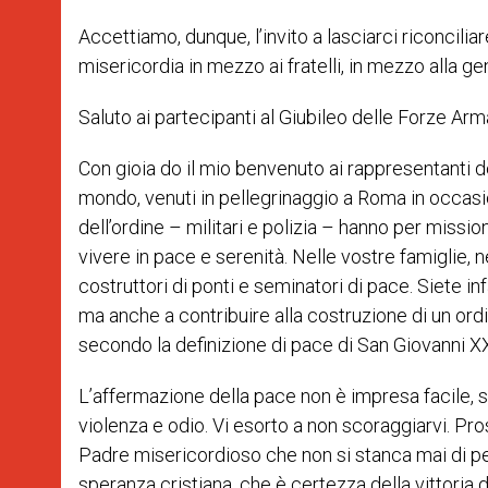
Accettiamo, dunque, l’invito a lasciarci riconcilia
misericordia in mezzo ai fratelli, in mezzo alla ge
Saluto ai partecipanti al Giubileo delle Forze Arm
Con gioia do il mio benvenuto ai rappresentanti de
mondo, venuti in pellegrinaggio a Roma in occasio
dell’ordine – militari e polizia – hanno per missi
vivere in pace e serenità. Nelle vostre famiglie, ne
costruttori di ponti e seminatori di pace. Siete infa
ma anche a contribuire alla costruzione di un ordine
secondo la definizione di pace di San Giovanni XX
L’affermazione della pace non è impresa facile, s
violenza e odio. Vi esorto a non scoraggiarvi. Pro
Padre misericordioso che non si stanca mai di perd
speranza cristiana, che è certezza della vittoria d