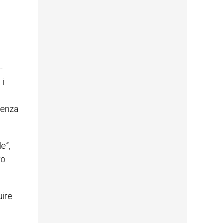
-
 i
ienza
e”,
ro
uire