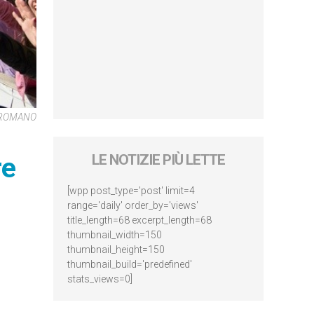
E ROMANO
re
LE NOTIZIE PIÙ LETTE
[wpp post_type='post' limit=4
range='daily' order_by='views'
title_length=68 excerpt_length=68
thumbnail_width=150
thumbnail_height=150
thumbnail_build='predefined'
stats_views=0]