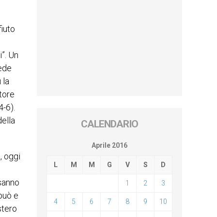
fiuto
”. Un
vede
 la
tore
4-6).
della
CALENDARIO
Aprile 2016
, oggi
L
M
M
G
V
S
D
 sanno
1
2
3
può e
4
5
6
7
8
9
10
stero