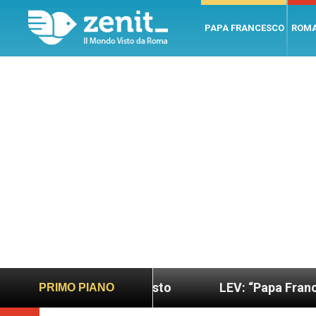
PAPA FRANCESCO
ROM
ano e giusto
LEV: “Papa Francesco. Un uomo di 
PRIMO PIANO