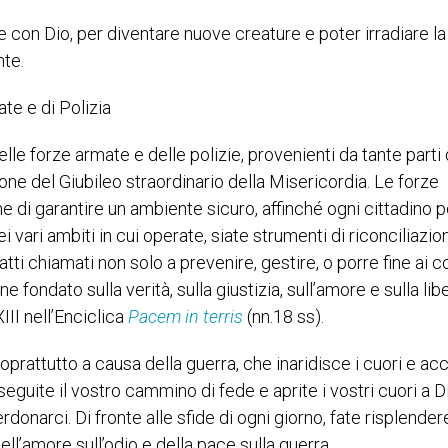
re con Dio, per diventare nuove creature e poter irradiare la
nte.
ate e di Polizia
lle forze armate e delle polizie, provenienti da tante parti 
ne del Giubileo straordinario della Misericordia. Le forze
one di garantire un ambiente sicuro, affinché ogni cittadino 
i vari ambiti in cui operate, siate strumenti di riconciliazio
tti chiamati non solo a prevenire, gestire, o porre fine ai con
 fondato sulla verità, sulla giustizia, sull’amore e sulla libe
III nell’Enciclica
Pacem in terris
(nn.18 ss).
oprattutto a causa della guerra, che inaridisce i cuori e a
seguite il vostro cammino di fede e aprite i vostri cuori a D
onarci. Di fronte alle sfide di ogni giorno, fate risplendere
ell’amore sull’odio e della pace sulla guerra.