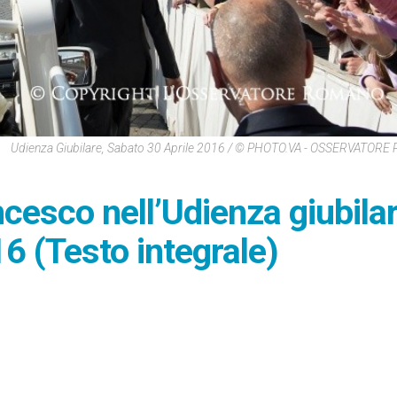
Udienza Giubilare, Sabato 30 Aprile 2016 / © PHOTO.VA - OSSERVATOR
cesco nell’Udienza giubila
16 (Testo integrale)