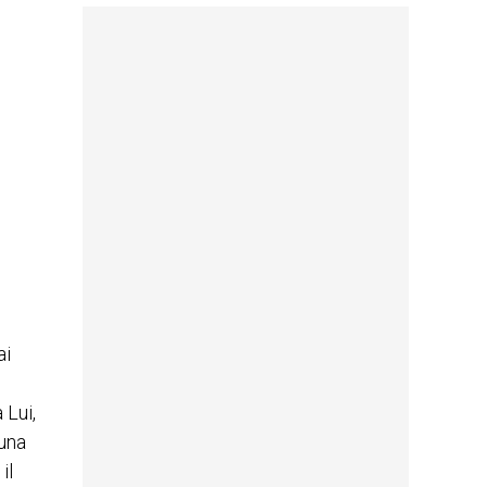
ai
 Lui,
 una
il