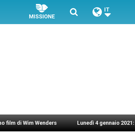
IT
MISSIONE
nders
Lunedì 4 gennaio 2021: Possesso cardina