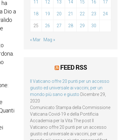
11
12
13
14
15
16
17
e ha
a Dio a
18
19
20
21
22
23
24
valido
25
26
27
28
29
30
ve
« Mar
Mag »
to
rdona.
no
FEED RSS
Il Vaticano offre 20 punti per un accesso
one:
giusto ed universale ai vaccini, per un
mondo più sano e giusto
Dicembre 29,
2020
he
Comunicato Stampa della Commissione
 Quanti
Vaticana Covid-19 e della Pontificia
Accademia per la Vita The post Il
ei
Vaticano offre 20 punti per un accesso
giusto ed universale ai vaccini, per un