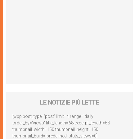
LE NOTIZIE PIÙ LETTE
[wpp post_type='post' limit=4 range='daily'
order_by='views' title_length=68 excerpt_length=68
thumbnail_width=150 thumbnail_height=150
thumbnail_build='predefined' stats_views=0]