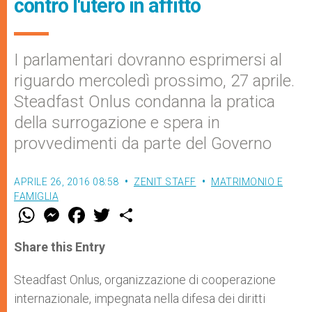
contro l'utero in affitto
I parlamentari dovranno esprimersi al
riguardo mercoledì prossimo, 27 aprile.
Steadfast Onlus condanna la pratica
della surrogazione e spera in
provvedimenti da parte del Governo
APRILE 26, 2016 08:58
ZENIT STAFF
MATRIMONIO E
FAMIGLIA
W
M
F
T
S
h
e
a
w
h
a
s
c
i
a
t
s
e
t
r
Share this Entry
s
e
b
t
e
A
n
o
e
p
g
o
r
Steadfast Onlus, organizzazione di cooperazione
p
e
k
internazionale, impegnata nella difesa dei diritti
r