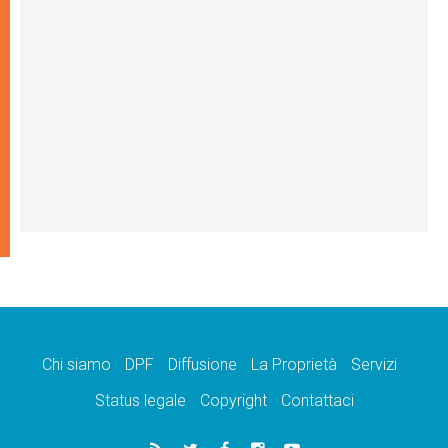
Chi siamo
DPF
Diffusione
La Proprietà
Servizi
Status legale
Copyright
Contattaci