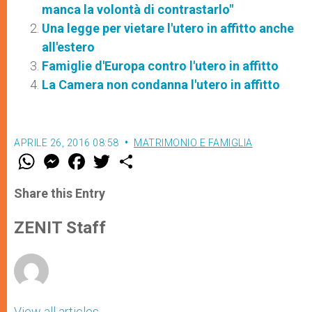
manca la volontà di contrastarlo"
Una legge per vietare l'utero in affitto anche
all'estero
Famiglie d'Europa contro l'utero in affitto
La Camera non condanna l'utero in affitto
APRILE 26, 2016 08:58
MATRIMONIO E FAMIGLIA
W
M
F
T
S
h
e
a
w
h
a
s
c
i
a
t
s
e
t
r
Share this Entry
s
e
b
t
e
A
n
o
e
p
g
o
r
ZENIT Staff
p
e
k
r
View all articles