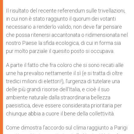
A
n
o
e
p
g
o
r
Il risultato del recente referendum sulle trivellazioni,
p
e
k
in cui non è stato raggiunto il quorum dei votanti
r
necessario a renderlo valido, non deve far pensare
che possa ritenersi accantonata o ridimensionata nel
nostro Paese la sfida ecologica, di cui in forma sia
pur molto parziale il quesito posto si occupava.
A parte il fatto che fra coloro che si sono recati alle
urne ha prevalso nettamente il sì (e si tratta di oltre
tredici milioni di elettori!), l’urgenza di tutelare una
delle più grandi risorse dell’Italia, e cioè il suo
ambiente naturale dalla straordinaria bellezza
paesistica, deve essere considerata prioritaria per
chiunque abbia a cuore il bene della collettività.
Come dimostra l’accordo sul clima raggiunto a Parigi