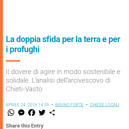
La doppia sfida per la terra e per
i profughi
Il dovere di agire in modo sostenibile e
solidale. L’analisi dell’arcivescovo di
Chieti-Vasto
APRILE 24, 2016 14:55
BRUNO FORTE
CHIESE LOCALI
W
M
F
T
S
h
e
a
w
h
a
s
c
i
a
t
s
e
t
r
Share this Entry
s
e
b
t
e