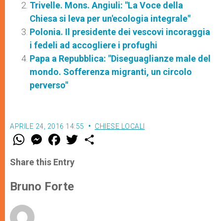
Trivelle. Mons. Angiuli: "La Voce della
Chiesa si leva per un'ecologia integrale"
Polonia. Il presidente dei vescovi incoraggia
i fedeli ad accogliere i profughi
Papa a Repubblica: "Diseguaglianze male del
mondo. Sofferenza migranti, un circolo
perverso"
APRILE 24, 2016 14:55
CHIESE LOCALI
W
M
F
T
S
h
e
a
w
h
a
s
c
i
a
t
s
e
t
r
Share this Entry
s
e
b
t
e
A
n
o
e
p
g
o
r
Bruno Forte
p
e
k
r