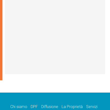
Chi siamo
DPF
Diffusione
La Proprietà
Servizi