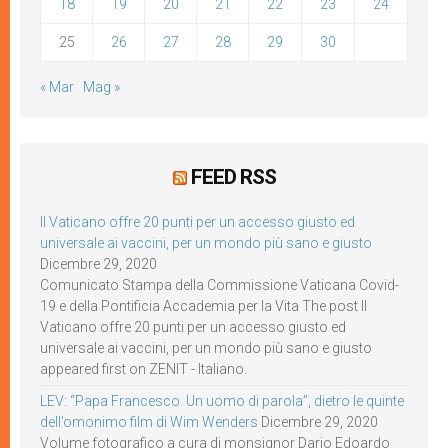
18
19
20
21
22
23
24
25
26
27
28
29
30
« Mar
Mag »
FEED RSS
Il Vaticano offre 20 punti per un accesso giusto ed
universale ai vaccini, per un mondo più sano e giusto
Dicembre 29, 2020
Comunicato Stampa della Commissione Vaticana Covid-
19 e della Pontificia Accademia per la Vita The post Il
Vaticano offre 20 punti per un accesso giusto ed
universale ai vaccini, per un mondo più sano e giusto
appeared first on ZENIT - Italiano.
LEV: “Papa Francesco. Un uomo di parola”, dietro le quinte
dell’omonimo film di Wim Wenders
Dicembre 29, 2020
Volume fotografico a cura di monsignor Dario Edoardo