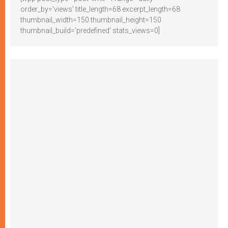
order_by='views' title_length=68 excerpt_length=68
thumbnail_width=150 thumbnail_height=150
thumbnail_build='predefined' stats_views=0]