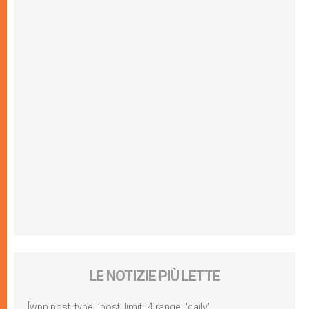
LE NOTIZIE PIÙ LETTE
[wpp post_type='post' limit=4 range='daily'