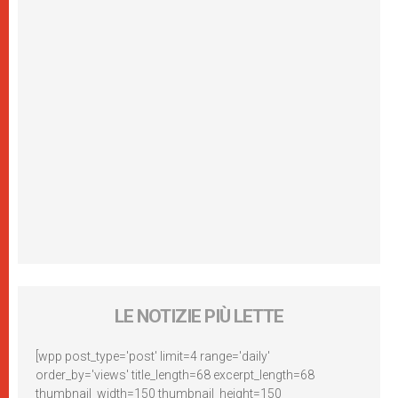
LE NOTIZIE PIÙ LETTE
[wpp post_type='post' limit=4 range='daily'
order_by='views' title_length=68 excerpt_length=68
thumbnail_width=150 thumbnail_height=150