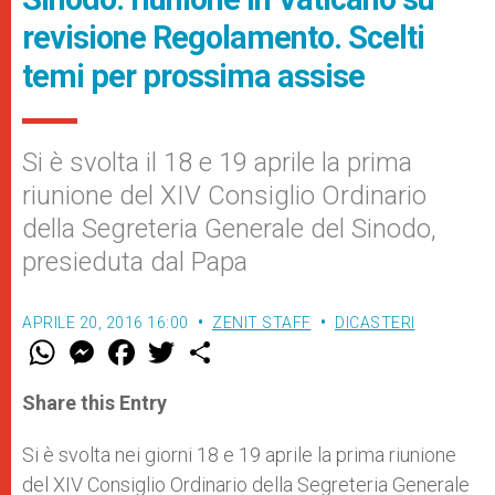
revisione Regolamento. Scelti
temi per prossima assise
Si è svolta il 18 e 19 aprile la prima
riunione del XIV Consiglio Ordinario
della Segreteria Generale del Sinodo,
presieduta dal Papa
APRILE 20, 2016 16:00
ZENIT STAFF
DICASTERI
W
M
F
T
S
h
e
a
w
h
a
s
c
i
a
t
s
e
t
r
Share this Entry
s
e
b
t
e
A
n
o
e
p
g
o
r
Si è svolta nei giorni 18 e 19 aprile la prima riunione
p
e
k
del XIV Consiglio Ordinario della Segreteria Generale
r