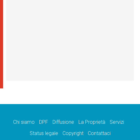
Chi siamo
DPF
Diffusione
La Proprietà
Servizi
Status legale
Copyright
Contattaci