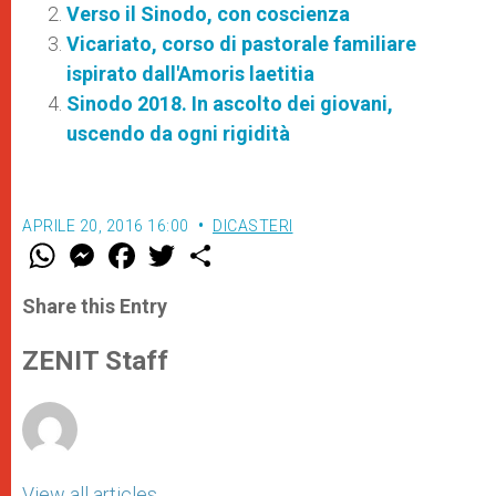
Verso il Sinodo, con coscienza
Vicariato, corso di pastorale familiare
ispirato dall'Amoris laetitia
Sinodo 2018. In ascolto dei giovani,
uscendo da ogni rigidità
APRILE 20, 2016 16:00
DICASTERI
W
M
F
T
S
h
e
a
w
h
a
s
c
i
a
t
s
e
t
r
Share this Entry
s
e
b
t
e
A
n
o
e
p
g
o
r
ZENIT Staff
p
e
k
r
View all articles